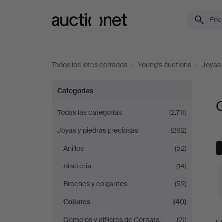
Auctionet.com
Todos los lotes cerrados
/
Young's Auctions
/
Joyas 
Collares
Categorías
C
en
Todas las categorías
(2.711)
Joyas y piedras preciosas
(282)
Young's
Anillos
(52)
Auctions
Bisutería
(14)
Broches y colgantes
(52)
Collares
(40)
P
Gemelos y alfileres de Corbata
(21)