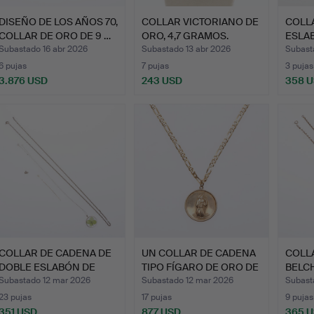
DISEÑO DE LOS AÑOS 70,
COLLAR VICTORIANO DE
COLL
COLLAR DE ORO DE 9 …
ORO, 4,7 GRAMOS.
ESLA
9 …
Subastado 16 abr 2026
Subastado 13 abr 2026
Subast
6 pujas
7 pujas
3 pujas
3.876 USD
243 USD
358 
COLLAR DE CADENA DE
UN COLLAR DE CADENA
COLL
DOBLE ESLABÓN DE
TIPO FÍGARO DE ORO DE
BELC
METAL…
…
AMAR
Subastado 12 mar 2026
Subastado 12 mar 2026
Subast
23 pujas
17 pujas
9 pujas
351 USD
877 USD
365 