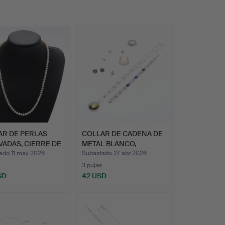
AR DE PERLAS
COLLAR DE CADENA DE
VADAS, CIERRE DE
METAL BLANCO,
MARCADO …
ado 11 may 2026
Subastado 27 abr 2026
3 pujas
SD
42 USD