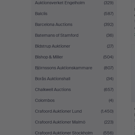
Auktionsverket Engelholm
(329)
Balclis
(587)
Barcelona Auctions
(392)
Batemans of Stamford
(36)
Bidstrup Auktioner
(27)
Bishop & Miller
(504)
Björnssons Auktionskammare
(807)
Borås Auktionshall
(34)
Chalkwell Auctions
(657)
Colombos
(4)
Crafoord Auktioner Lund
(1.450)
Crafoord Auktioner Malmö
(223)
Crafoord Auktioner Stockholm
(556)