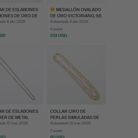
AR DE ESLABONES
MEDALLÓN OVALADO
BONES DE ORO DE
DE ORO VICTORIANO, 9,6
GR…
ado 6 abr 2026
Subastado 3 abr 2026
4 pujas
USD
513 USD
Lote
seleccionado
AR DE ESLABONES
COLLAR CIRO DE
HER DE METAL
PERLAS SIMULADAS DE
I…
TRIPLE …
ado 12 mar 2026
Subastado 12 mar 2026
7 pujas
USD
81 USD