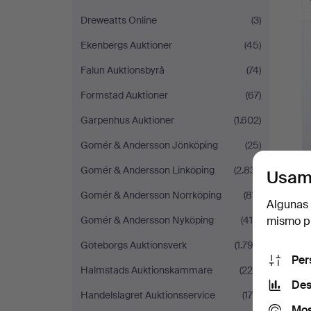
Dreweatts Online
(3)
Ekenbergs Auktioner
(45)
Falun Auktionsbyrå
(74)
Formstad Auktioner
(67)
Garpenhus Auktioner
(1.602)
Gomér & Andersson Jönköping
(25)
Gomér & Andersson Linköping
(2.831)
Usam
Gomér & Andersson Norrköping
(811)
Algunas 
mismo pu
Gomér & Andersson Nyköping
(416)
Göteborgs Auktionsverk
(1.792)
Per
Halmstads Auktionskammare
(220)
Des
Handelslagret Auktionsservice
(170)
Mos