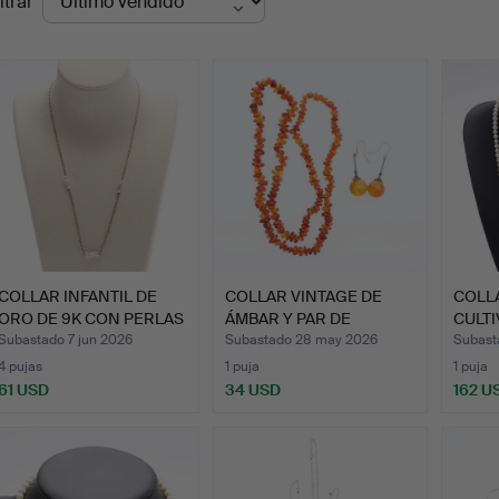
ltrar
de
emate
COLLAR INFANTIL DE
COLLAR VINTAGE DE
COLL
ORO DE 9K CON PERLAS
ÁMBAR Y PAR DE
CULTI
DE…
PENDIENTE…
MET…
Subastado 7 jun 2026
Subastado 28 may 2026
Subast
4 pujas
1 puja
1 puja
61 USD
34 USD
162 U