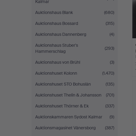
Kalmar
Auktionshaus Blank
(680)
Auktionshaus Bossard
(315)
Auktionshaus Dannenberg
(4)
Auktionshaus Stuber's
(293)
Hammerschlag
Auktionshaus von Brühl
(3)
Auktionshuset Kolonn
(1.470)
Auktionshuset STO Bohuslän
(135)
Auktionshuset Thelin & Johansson
(701)
Auktionshuset Thörner & Ek
(337)
Auktionskammaren Sydost Kalmar
(9)
Auktionsmagasinet Vänersborg
(387)