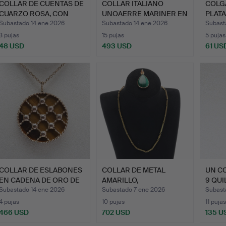
COLLAR DE CUENTAS DE
COLLAR ITALIANO
COLG
CUARZO ROSA, CON
UNOAERRE MARINER EN
PLAT
CIER…
ORO DE…
NIÑ…
Subastado 14 ene 2026
Subastado 14 ene 2026
Subast
3 pujas
15 pujas
5 pujas
48 USD
493 USD
61 US
COLLAR DE ESLABONES
COLLAR DE METAL
UN C
EN CADENA DE ORO DE
AMARILLO,
9 QUI
9 …
POSIBLEMENTE CHI…
DIAM
Subastado 14 ene 2026
Subastado 7 ene 2026
Subast
4 pujas
10 pujas
11 pujas
466 USD
702 USD
135 U