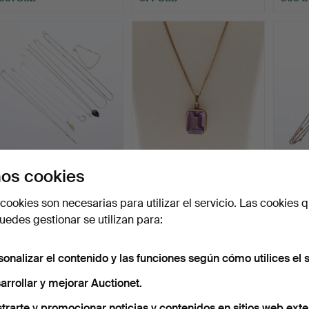
COLLAR Y PULSERA
COLLAR CON COLGANTE
CADE
os cookies
ITALIANOS DE METAL
ITALIANO DE AMATISTA
ORO D
BLANCO…
D…
Subastado 11 mar 2026
Subastado 9 mar 2026
Subast
cookies son necesarias para utilizar el servicio. Las cookies q
2 pujas
2 pujas
5 pujas
edes gestionar se utilizan para:
68 USD
270 USD
1.215
sonalizar el contenido y las funciones según cómo utilices el s
arrollar y mejorar Auctionet.
trarte y promocionar noticias y contenidos en sitios web exte