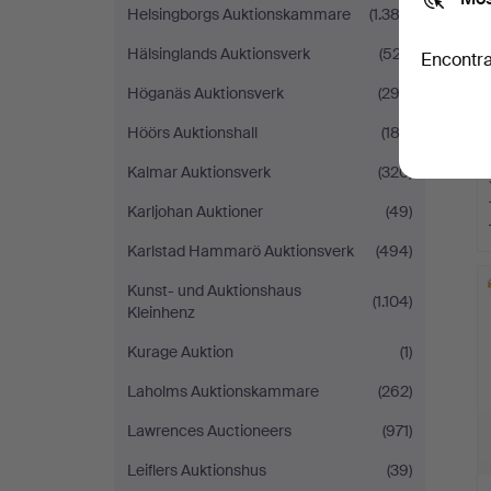
Helsingborgs Auktionskammare
(1.382)
Hälsinglands Auktionsverk
(527)
Encontra
Höganäs Auktionsverk
(292)
Höörs Auktionshall
(183)
Kalmar Auktionsverk
(320)
Karljohan Auktioner
(49)
Karlstad Hammarö Auktionsverk
(494)
Kunst- und Auktionshaus
(1.104)
Kleinhenz
Kurage Auktion
(1)
Laholms Auktionskammare
(262)
Lawrences Auctioneers
(971)
Leiflers Auktionshus
(39)