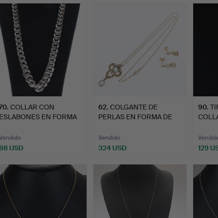
70
.
COLLAR CON
62
.
COLGANTE DE
90
.
TI
ESLABONES EN FORMA
PERLAS EN FORMA DE
COLL
DE BORDILLO …
SEMILLA DE …
EN …
Vendido
Vendido
Vendid
88 USD
324 USD
129 U