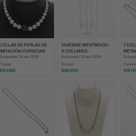
COLLAR DE PERLAS DE
VIVIENNE WESTWOOD -
7 COL
IMITACIÓN CHRISTIAN
4 COLLARES.
META
DI…
DIVE
Subastado 24 abr 2026
Subastado 24 abr 2026
Subast
7 pujas
6 pujas
3 pujas
176 USD
108 USD
129 U