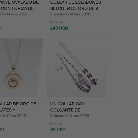
ANTE OVALADO DE
COLLAR DE ESLABONES
A CON FORMA DE
BELCHER DE ORO DE 9
QU…
ado 14 ene 2026
Subastado 14 ene 2026
9 pujas
D
243 USD
OLLAR DE ORO DE
UN COLLAR CON
LATES Y
COLGANTE DE
ANTES…
ESLABONES Y CABU…
ado 7 ene 2026
Subastado 6 ene 2026
6 pujas
SD
69 USD