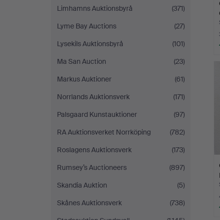
Limhamns Auktionsbyrå
(371)
Lyme Bay Auctions
(27)
Lysekils Auktionsbyrå
(101)
Ma San Auction
(23)
Markus Auktioner
(61)
Norrlands Auktionsverk
(171)
Palsgaard Kunstauktioner
(97)
RA Auktionsverket Norrköping
(782)
Roslagens Auktionsverk
(173)
Rumsey’s Auctioneers
(897)
Skandia Auktion
(5)
Skånes Auktionsverk
(738)