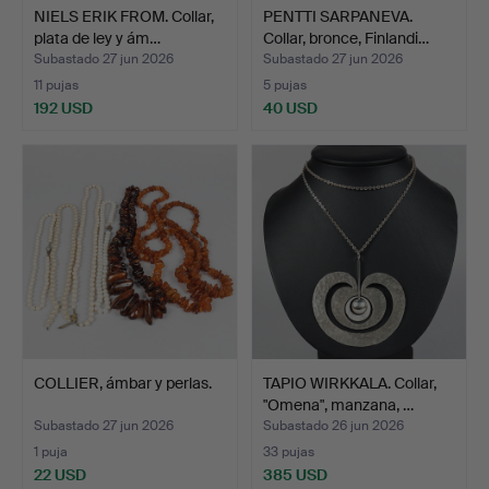
NIELS ERIK FROM. Collar,
PENTTI SARPANEVA.
plata de ley y ám…
Collar, bronce, Finlandi…
Subastado 27 jun 2026
Subastado 27 jun 2026
11 pujas
5 pujas
192 USD
40 USD
COLLIER, ámbar y perlas.
TAPIO WIRKKALA. Collar,
"Omena", manzana, …
Subastado 27 jun 2026
Subastado 26 jun 2026
1 puja
33 pujas
22 USD
385 USD