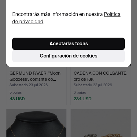
Encontrarás más información en nuestra
Política
de privacidad
.
Aceptarlas todas
Configuración de cookies
GERMUND PAAER. "Moon
CADENA CON COLGANTE,
Goddess", colgante co…
oro de 18k.
Subastado 23 jul 2026
Subastado 23 jul 2026
5 pujas
6 pujas
43 USD
234 USD