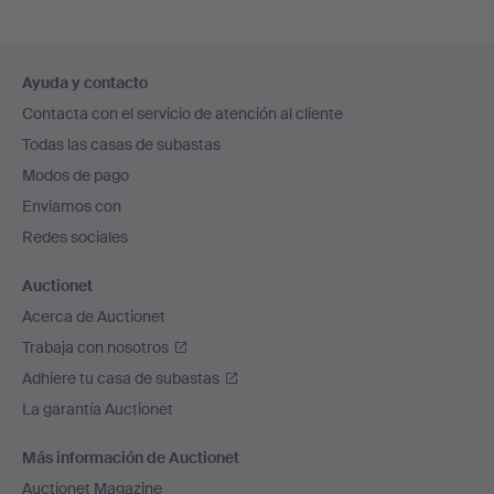
Navegación
Ayuda y contacto
en
Contacta con el servicio de atención al cliente
el
Todas las casas de subastas
pie
Modos de pago
de
Enviamos con
página
Redes sociales
Auctionet
Acerca de Auctionet
Trabaja con nosotros
Adhiere tu casa de subastas
La garantía Auctionet
Más información de Auctionet
Auctionet Magazine