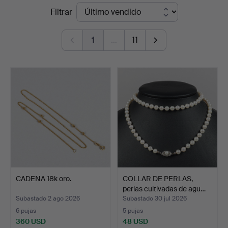
Precios
Filtrar
de
1
…
11
remate
CADENA 18k oro.
COLLAR DE PERLAS,
perlas cultivadas de agu…
Subastado 2 ago 2026
Subastado 30 jul 2026
6 pujas
5 pujas
360 USD
48 USD