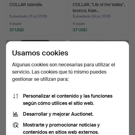
COLLAR Islandia.
COLLAR, "Lily of the Valley",
bronce, Kale…
Subastado 25 jul 2026
Subastado 24 jul 2026
4 pujas
4 pujas
37 USD
37 USD
Usamos cookies
Algunas cookies son necesarias para utilizar el
servicio. Las cookies que tú mismo puedes
gestionar se utilizan para:
Personalizar el contenido y las funciones
según cómo utilices el sitio web.
CADENA "Veneciana", oro
CADENAS 2 piezas,
blanco de 18k, Bal…
"Pansarlänk", oro de 18k.
Desarrollar y mejorar Auctionet.
Subastado 23 jul 2026
Subastado 23 jul 2026
Mostrarte y promocionar noticias y
6 pujas
13 pujas
370 USD
1.107 USD
contenidos en sitios web externos.