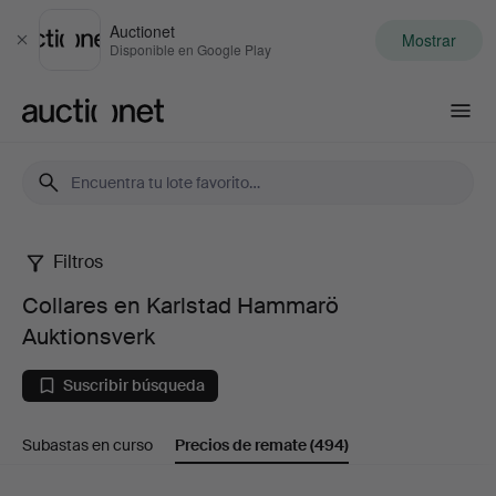
Auctionet
Mostrar
Cerrar
Disponible en Google Play
Auctionet.com
Filtros
Collares
Collares en Karlstad Hammarö
en
Auktionsverk
Karlstad
Suscribir búsqueda
Hammarö
Subastas en curso
Precios de remate
(494)
Auktionsverk