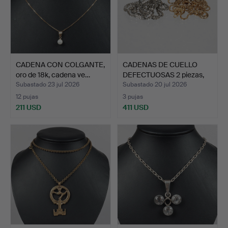
CADENA CON COLGANTE,
CADENAS DE CUELLO
oro de 18k, cadena ve…
DEFECTUOSAS 2 piezas,
or…
Subastado 23 jul 2026
Subastado 20 jul 2026
12 pujas
3 pujas
211 USD
411 USD