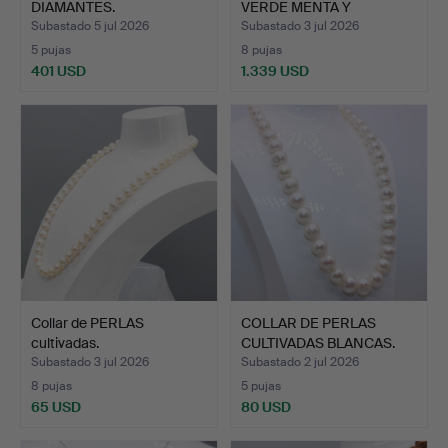
DIAMANTES.
VERDE MENTA Y
DIAMANTES.
Subastado 5 jul 2026
Subastado 3 jul 2026
5 pujas
8 pujas
401 USD
1.339 USD
Collar de PERLAS
COLLAR DE PERLAS
cultivadas.
CULTIVADAS BLANCAS.
Subastado 3 jul 2026
Subastado 2 jul 2026
8 pujas
5 pujas
65 USD
80 USD