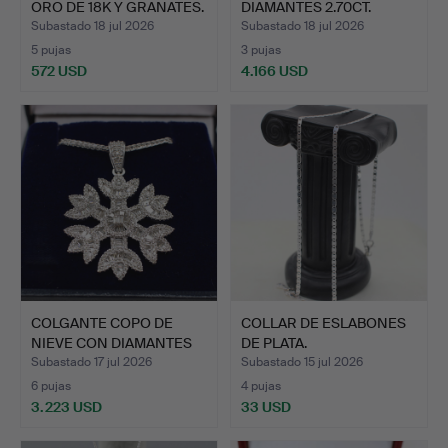
ORO DE 18K Y GRANATES.
DIAMANTES 2.70CT.
Subastado 18 jul 2026
Subastado 18 jul 2026
5 pujas
3 pujas
572 USD
4.166 USD
COLGANTE COPO DE
COLLAR DE ESLABONES
NIEVE CON DIAMANTES
DE PLATA.
DE 2.…
Subastado 17 jul 2026
Subastado 15 jul 2026
6 pujas
4 pujas
3.223 USD
33 USD