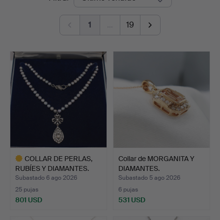
de
1
…
19
remate
COLLAR DE PERLAS,
Collar de MORGANITA Y
RUBÍES Y DIAMANTES.
DIAMANTES.
Subastado 6 ago 2026
Subastado 5 ago 2026
25 pujas
6 pujas
801 USD
531 USD
Lote