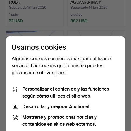
RUBÍ.
AGUAMARINA Y
DIAMANTES.
Subastado 18 jun 2026
Subastado 14 jun 2026
1 puja
5 pujas
72 USD
552 USD
Usamos cookies
Algunas cookies son necesarias para utilizar el
servicio. Las cookies que tú mismo puedes
gestionar se utilizan para:
Personalizar el contenido y las funciones
COLGANTE FLORAL DE
COLLAR DE PLATA Y
según cómo utilices el sitio web.
PLATA CON RODIO.
CIRCONITA CÚBICA.
Subastado 14 jun 2026
Subastado 3 jun 2026
Desarrollar y mejorar Auctionet.
3 pujas
3 pujas
Mostrarte y promocionar noticias y
54 USD
37 USD
contenidos en sitios web externos.