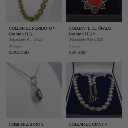
COLLAR DE PERIDOTO Y
COLGANTE DE ÓPALO,
DIAMANTES.
DIAMANTES Y
TURMALINA.
Subastado 9 jul 2026
Subastado 8 jul 2026
21 pujas
5 pujas
2.002 USD
666 USD
Collar de ZAFIRO Y
COLLAR DE CIANITA