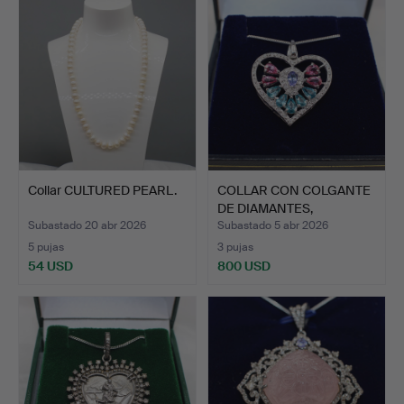
Collar CULTURED PEARL.
COLLAR CON COLGANTE
DE DIAMANTES,
TANZANIT…
Subastado 20 abr 2026
Subastado 5 abr 2026
5 pujas
3 pujas
54 USD
800 USD