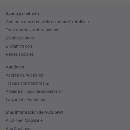
Navegación
Ayuda y contacto
en
Contacta con el servicio de atención al cliente
el
Todas las casas de subastas
pie
Modos de pago
de
Enviamos con
página
Redes sociales
Auctionet
Acerca de Auctionet
Trabaja con nosotros
Adhiere tu casa de subastas
La garantía Auctionet
Más información de Auctionet
Auctionet Magazine
App Auctionet