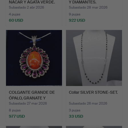
NÁCAR Y ÁGATA VERDE.
Y DIAMANTES.
Subastado 2 abr 2026
Subastado 28 mar 2026
4 pujas
9 pujas
60 USD
922 USD
COLGANTE GRANDE DE
Collar SILVER STONE-SET.
ÓPALO, GRANATE Y
DIAMAN…
Subastado 27 mar 2026
Subastado 26 mar 2026
8 pujas
3 pujas
977 USD
33 USD