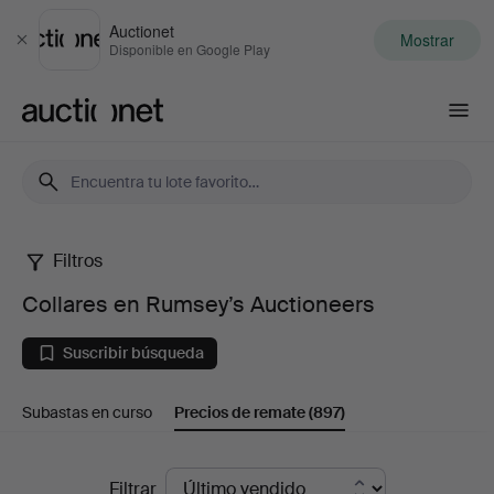
Auctionet
Mostrar
Cerrar
Disponible en Google Play
Auctionet.com
Filtros
Collares
Collares en Rumsey’s Auctioneers
en
Suscribir búsqueda
Rumsey’s
Subastas en curso
Precios de remate
(897)
Auctioneers
Precios
Filtrar