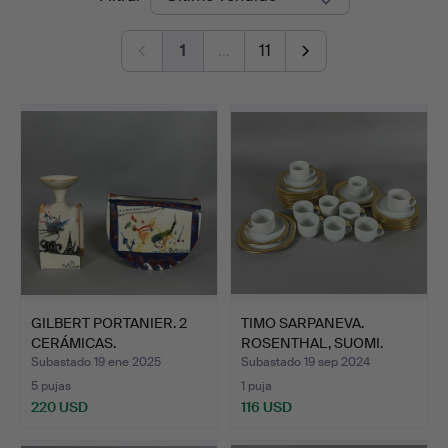
de
1
…
11
remate
GILBERT PORTANIER. 2
TIMO SARPANEVA.
CERÁMICAS.
ROSENTHAL, SUOMI.
Subastado 19 ene 2025
Subastado 19 sep 2024
5 pujas
1 puja
220 USD
116 USD