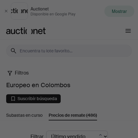
Auctionet
Mostrar
Cerrar
Disponible en Google Play
Auctionet.com
Filtros
Europeo
Europeo en Colombos
en
Suscribir búsqueda
Colombos
Subastas en curso
Precios de remate
(486)
Precios
Filtrar