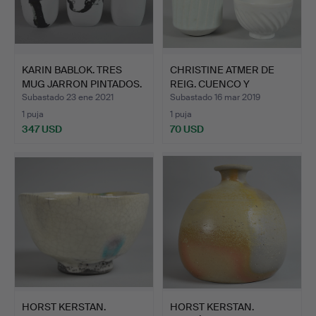
KARIN BABLOK. TRES
CHRISTINE ATMER DE
MUG JARRON PINTADOS.
REIG. CUENCO Y
JARRON.
Subastado 23 ene 2021
Subastado 16 mar 2019
1 puja
1 puja
347 USD
70 USD
HORST KERSTAN.
HORST KERSTAN.