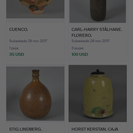
CUENCO.
CARL-HARRY STÅLHANE.
FLORERO.
Subastado 26 nov 2017
Subastado 26 nov 2017
1 puja
3 pujas
35 USD
100 USD
STIG LINDBERG.
HORST KERSTAN. CAJA