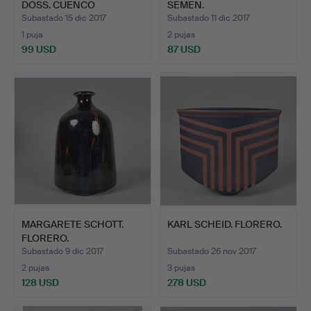
DOSS. CUENCO
SEMEN.
PORCELANA.
Subastado 15 dic 2017
Subastado 11 dic 2017
1 puja
2 pujas
99 USD
87 USD
MARGARETE SCHOTT.
KARL SCHEID. FLORERO.
FLORERO.
Subastado 9 dic 2017
Subastado 26 nov 2017
2 pujas
3 pujas
128 USD
278 USD