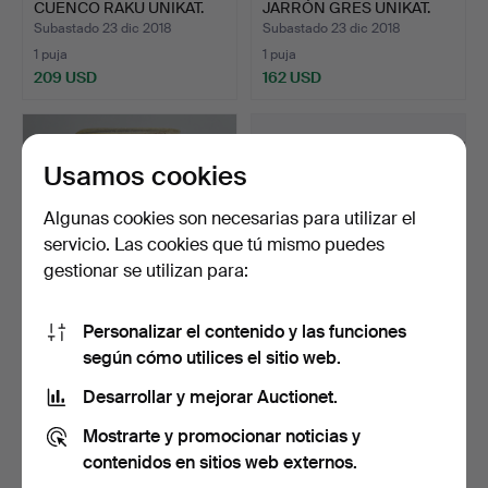
CUENCO RAKU UNIKAT.
JARRÓN GRES UNIKAT.
Subastado 23 dic 2018
Subastado 23 dic 2018
1 puja
1 puja
209 USD
162 USD
Usamos cookies
Algunas cookies son necesarias para utilizar el
servicio. Las cookies que tú mismo puedes
gestionar se utilizan para:
Personalizar el contenido y las funciones
HORST KERSTAN.
HUTSCHENREUTHER
según cómo utilices el sitio web.
JARRÓN GRES ÚNICO.
Vajilla.
Subastado 23 dic 2018
Subastado 25 sep 2018
Desarrollar y mejorar Auctionet.
2 pujas
1 puja
Mostrarte y promocionar noticias y
255 USD
139 USD
contenidos en sitios web externos.