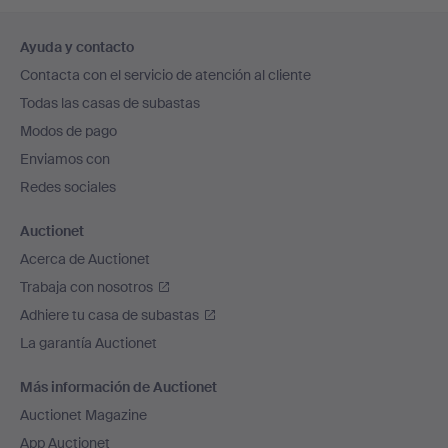
Navegación
Ayuda y contacto
en
Contacta con el servicio de atención al cliente
el
Todas las casas de subastas
pie
Modos de pago
de
Enviamos con
página
Redes sociales
Auctionet
Acerca de Auctionet
Trabaja con nosotros
Adhiere tu casa de subastas
La garantía Auctionet
Más información de Auctionet
Auctionet Magazine
App Auctionet