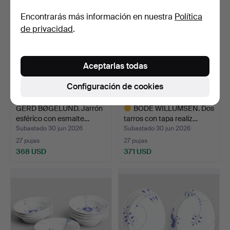
seleccionado
Encontrarás más información en nuestra
Política
de privacidad
.
Aceptarlas todas
Configuración de cookies
GERD BØGELUND. Jarrón
BODE WILLUMSEN. Dos
esférico con esmalte…
tarros con tapa realiz…
Subastado 30 jun 2026
Subastado 30 jun 2026
27 pujas
27 pujas
368 USD
371 USD
Lote
seleccionado