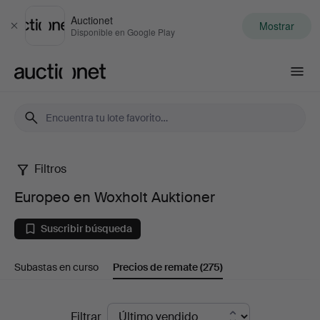
Auctionet
Mostrar
Cerrar
Disponible en Google Play
Auctionet.com
Filtros
Europeo
Europeo en Woxholt Auktioner
en
Suscribir búsqueda
Woxholt
Subastas en curso
Precios de remate
(275)
Auktioner
Precios
Filtrar