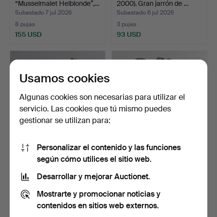
“Musselmalet Helblonde”,…
2000). Gran jarrón de …
Subastado 7 jul 2026
Subastado 6 jul 2026
8 pujas
3 pujas
155 USD
93 USD
Usamos cookies
Algunas cookies son necesarias para utilizar el
servicio. Las cookies que tú mismo puedes
gestionar se utilizan para:
Personalizar el contenido y las funciones
ROYAL COPENHAGEN.
KNUD KYHN (F.
según cómo utilices el sitio web.
Figura de fauno sobre to…
FREDERIKSBERG 1880, D.
FARUM…
Subastado 3 jul 2026
Subastado 30 jun 2026
Desarrollar y mejorar Auctionet.
15 pujas
3 pujas
Mostrarte y promocionar noticias y
153 USD
62 USD
contenidos en sitios web externos.
Lote