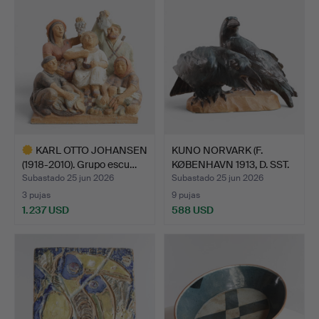
KARL OTTO JOHANSEN
KUNO NORVARK (F.
(1918-2010). Grupo escu…
KØBENHAVN 1913, D. SST.
1…
Subastado 25 jun 2026
Subastado 25 jun 2026
3 pujas
9 pujas
1.237 USD
588 USD
Lote
seleccionado