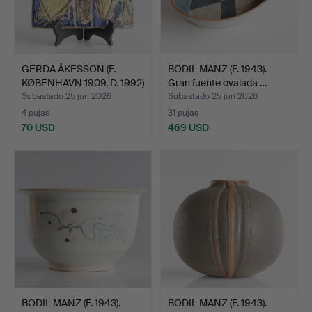
GERDA ÅKESSON (F.
BODIL MANZ (F. 1943).
KØBENHAVN 1909, D. 1992)
Gran fuente ovalada …
…
Subastado 25 jun 2026
Subastado 25 jun 2026
4 pujas
31 pujas
70 USD
469 USD
BODIL MANZ (F. 1943).
BODIL MANZ (F. 1943).