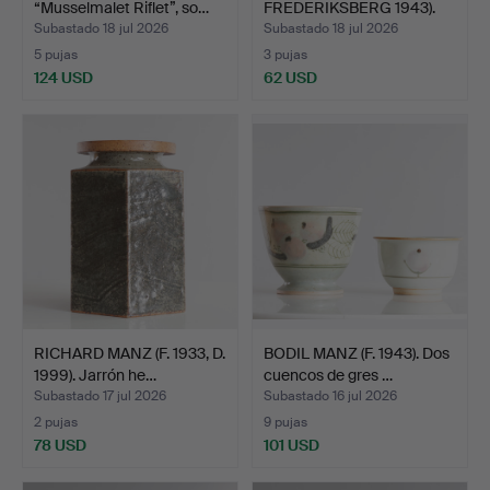
“Musselmalet Riflet”, so…
FREDERIKSBERG 1943).
Juego …
Subastado 18 jul 2026
Subastado 18 jul 2026
5 pujas
3 pujas
124 USD
62 USD
RICHARD MANZ (F. 1933, D.
BODIL MANZ (F. 1943). Dos
1999). Jarrón he…
cuencos de gres …
Subastado 17 jul 2026
Subastado 16 jul 2026
2 pujas
9 pujas
78 USD
101 USD