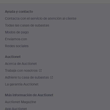
Navegación
Ayuda y contacto
en
Contacta con el servicio de atención al cliente
el
Todas las casas de subastas
pie
Modos de pago
de
Enviamos con
página
Redes sociales
Auctionet
Acerca de Auctionet
Trabaja con nosotros
Adhiere tu casa de subastas
La garantía Auctionet
Más información de Auctionet
Auctionet Magazine
App Auctionet