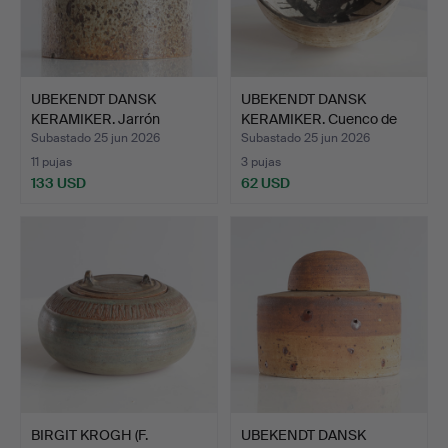
UBEKENDT DANSK
UBEKENDT DANSK
KERAMIKER. Jarrón
KERAMIKER. Cuenco de
circular …
gres v…
Subastado 25 jun 2026
Subastado 25 jun 2026
11 pujas
3 pujas
133 USD
62 USD
BIRGIT KROGH (F.
UBEKENDT DANSK