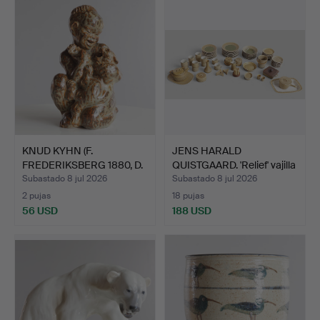
KNUD KYHN (F.
JENS HARALD
FREDERIKSBERG 1880, D.
QUISTGAARD. 'Relief' vajilla
FARUM…
d…
Subastado 8 jul 2026
Subastado 8 jul 2026
2 pujas
18 pujas
56 USD
188 USD