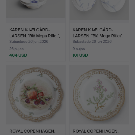
KAREN KJÆLGÅRD-
KAREN KJÆLGÅRD-
LARSEN. "Blå Mega Riflet",
LARSEN. "Blå Mega Riflet",
…
…
Subastado 26 jun 2026
Subastado 26 jun 2026
26 pujas
9 pujas
484 USD
101 USD
ROYAL COPENHAGEN.
ROYAL COPENHAGEN.