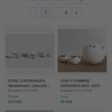
de
1
…
6
remate
ROYAL COPENHAGEN.
JENS-FLEMMING
"Musselmalet", colección…
SØRENSEN (1933 -2017).
'Glob…
Subastado 31 jul 2026
Subastado 30 jul 2026
15 pujas
1 puja
232 USD
47 USD