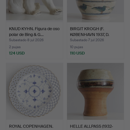
KNUD KYHN. Figura de oso
BIRGIT KROGH (F.
polar de Bing & G…
KØBENHAVN 1937, D.
2023).…
Subastado 8 jul 2026
Subastado 7 jul 2026
2 pujas
10 pujas
124 USD
110 USD
ROYAL COPENHAGEN.
HELLE ALLPASS (1932-