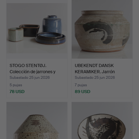
STOGO STENTØJ.
UBEKENDT DANSK
Colección de jarrones y
KERAMIKER. Jarrón
cue…
grande de…
Subastado 25 jun 2026
Subastado 25 jun 2026
5 pujas
7 pujas
78 USD
89 USD