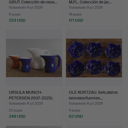
GRUT. Colección de osos…
M.FL. Colección de jar…
Subastado 9 jul 2026
Subastado 9 jul 2026
6 pujas
19 pujas
233 USD
171 USD
URSULA MUNCH-
OLE KORTZAU. Seis platos
PETERSEN (1937-2025).
laterales/fuentes…
"Ursula…
Subastado 8 jul 2026
Subastado 8 jul 2026
23 pujas
4 pujas
248 USD
62 USD