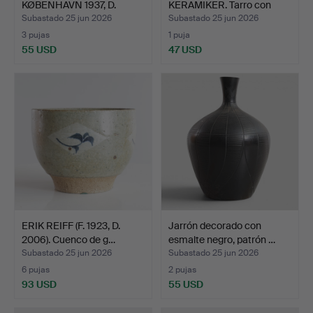
KØBENHAVN 1937, D.
KERAMIKER. Tarro con
2023).…
tapa d…
Subastado 25 jun 2026
Subastado 25 jun 2026
3 pujas
1 puja
55 USD
47 USD
ERIK REIFF (F. 1923, D.
Jarrón decorado con
2006). Cuenco de g…
esmalte negro, patrón …
Subastado 25 jun 2026
Subastado 25 jun 2026
6 pujas
2 pujas
93 USD
55 USD