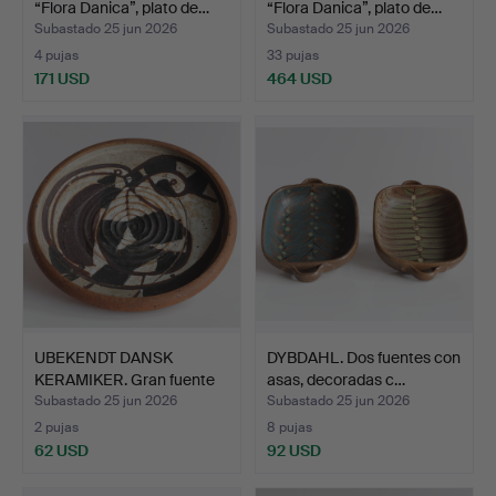
“Flora Danica”, plato de…
“Flora Danica”, plato de…
Subastado 25 jun 2026
Subastado 25 jun 2026
4 pujas
33 pujas
171 USD
464 USD
UBEKENDT DANSK
DYBDAHL. Dos fuentes con
KERAMIKER. Gran fuente
asas, decoradas c…
de m…
Subastado 25 jun 2026
Subastado 25 jun 2026
2 pujas
8 pujas
62 USD
92 USD