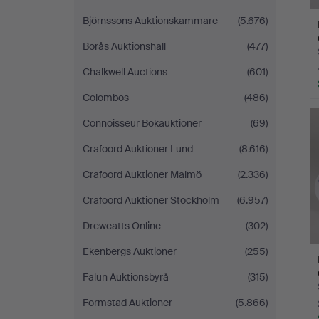
Björnssons Auktionskammare
(5.676)
Borås Auktionshall
(477)
Chalkwell Auctions
(601)
Colombos
(486)
Connoisseur Bokauktioner
(69)
Crafoord Auktioner Lund
(8.616)
Crafoord Auktioner Malmö
(2.336)
Crafoord Auktioner Stockholm
(6.957)
Dreweatts Online
(302)
Ekenbergs Auktioner
(255)
Falun Auktionsbyrå
(315)
Formstad Auktioner
(5.866)