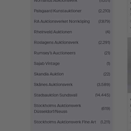
Norrlands Auktionsverk
(1.051)
Palsgaard Kunstauktioner
(2.210)
RA Auktionsverket Norrköping
(7.879)
Rheinveld Auktionen
(4)
Roslagens Auktionsverk
(2.291)
Rumsey’s Auctioneers
(21)
Sajab Vintage
(1)
Skandia Auktion
(22)
Skånes Auktionsverk
(3.589)
Stadsauktion Sundsvall
(14.445)
Stockholms Auktionsverk
(619)
Düsseldorf/Neuss
Stockholms Auktionsverk Fine Art
(1.211)