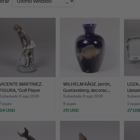
ltrar
de
emate
VICENTE MARTINEZ.
WILHELM KÅGE. jarrón,
LOZA,
FIGURA, "Golf Player
Gustavsberg, decorac…
Upsala
Wom…
Subastado 8 ago 2026
Subastado 8 ago 2026
Subast
7 pujas
8 pujas
2 pujas
64 USD
211 USD
27 US