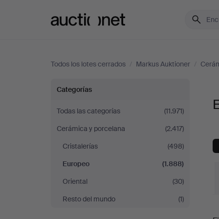
Auctionet.com
Todos los lotes cerrados
/
Markus Auktioner
/
Cerám
Europeo
Categorías
en
Todas las categorías
(11.971)
Cerámica y porcelana
(2.417)
Markus
Cristalerías
(498)
Auktioner
Europeo
(1.888)
Oriental
(30)
Resto del mundo
(1)
P