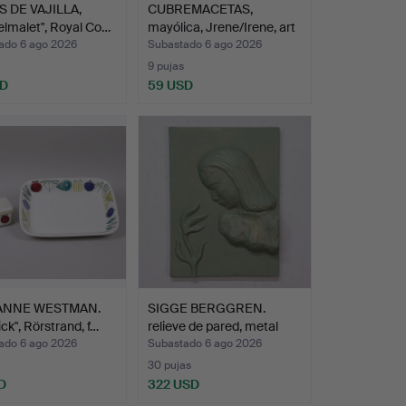
S DE VAJILLA,
CUBREMACETAS,
lmalet", Royal Co…
mayólica, Jrene/Irene, art
n…
ado 6 ago 2026
Subastado 6 ago 2026
9 pujas
SD
59 USD
ANNE WESTMAN.
SIGGE BERGGREN.
ick", Rörstrand, f…
relieve de pared, metal
co…
ado 6 ago 2026
Subastado 6 ago 2026
30 pujas
D
322 USD