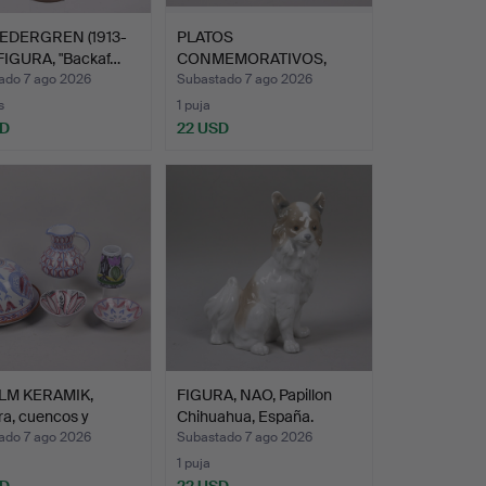
EDERGREN (1913-
PLATOS
 FIGURA, "Backaf…
CONMEMORATIVOS,
Royal Copenhagen, b…
ado 7 ago 2026
Subastado 7 ago 2026
s
1 puja
SD
22 USD
LM KERAMIK,
FIGURA, NAO, Papillon
a, cuencos y
Chihuahua, España.
e…
ado 7 ago 2026
Subastado 7 ago 2026
1 puja
SD
22 USD