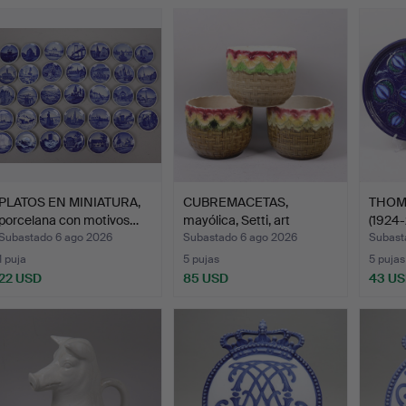
PLATOS EN MINIATURA,
CUBREMACETAS,
THOM
porcelana con motivos…
mayólica, Setti, art
(1924-
nouveau…
Subastado 6 ago 2026
Subastado 6 ago 2026
Subast
1 puja
5 pujas
5 pujas
22 USD
85 USD
43 U