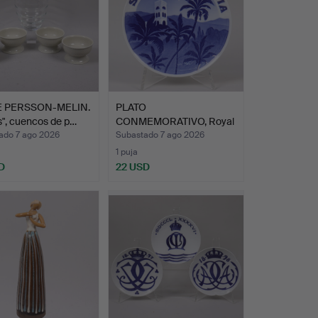
E PERSSON-MELIN.
PLATO
", cuencos de p…
CONMEMORATIVO, Royal
Copenhagen, "So…
ado 7 ago 2026
Subastado 7 ago 2026
1 puja
D
22 USD