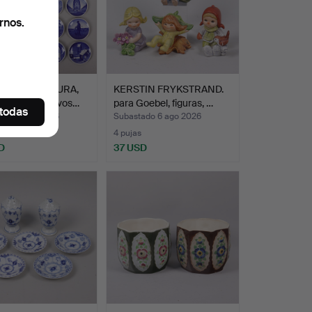
rnos.
LLOS MINIATURA,
KERSTIN FRYKSTRAND.
lana con motivos…
para Goebel, figuras, …
 todas
ado 6 ago 2026
Subastado 6 ago 2026
4 pujas
D
37 USD