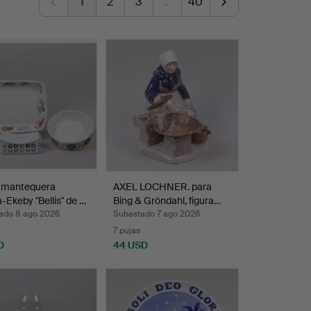
1
2
3
…
40
 mantequera
AXEL LOCHNER. para
-Ekeby "Bellis" de …
Bing & Gröndahl, figura…
ado 8 ago 2026
Subastado 7 ago 2026
7 pujas
D
44 USD