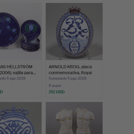
AS HELLSTRÖM
ARNOLD KROG. placa
2006). vajilla para…
conmemorativa, Royal
Co…
ado 5 ago 2026
Subastado 5 ago 2026
8 pujas
SD
212 USD