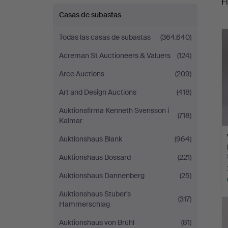
Fi
Casas de subastas
r
Todas las casas de subastas
(364.640)
Acreman St Auctioneers & Valuers
(124)
Arce Auctions
(209)
Art and Design Auctions
(418)
Auktionsfirma Kenneth Svensson i
(718)
Kalmar
Auktionshaus Blank
(964)
Auktionshaus Bossard
(221)
Auktionshaus Dannenberg
(25)
Auktionshaus Stuber's
(317)
Hammerschlag
Auktionshaus von Brühl
(81)