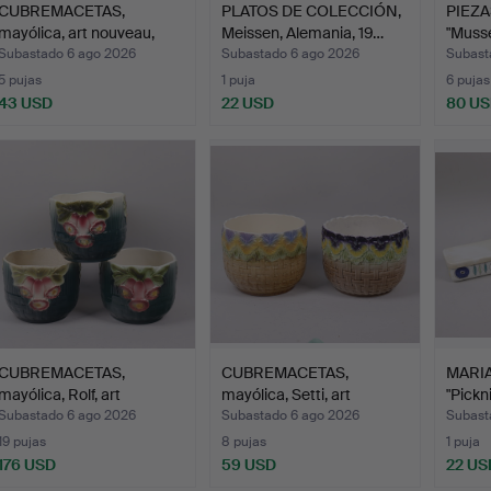
CUBREMACETAS,
PLATOS DE COLECCIÓN,
PIEZA
mayólica, art nouveau,
Meissen, Alemania, 19…
"Musse
prime…
Subastado 6 ago 2026
Subastado 6 ago 2026
Subast
5 pujas
1 puja
6 pujas
43 USD
22 USD
80 U
CUBREMACETAS,
CUBREMACETAS,
MARI
mayólica, Rolf, art
mayólica, Setti, art
"Pickn
nouveau,…
nouveau…
Subastado 6 ago 2026
Subastado 6 ago 2026
Subast
19 pujas
8 pujas
1 puja
176 USD
59 USD
22 US