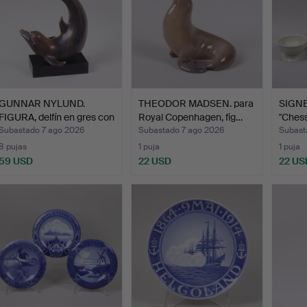
GUNNAR NYLUND.
THEODOR MADSEN. para
SIGN
FIGURA, delfín en gres con
Royal Copenhagen, fig…
"Chess
…
Subastado 7 ago 2026
Subastado 7 ago 2026
Subast
8 pujas
1 puja
1 puja
59 USD
22 USD
22 US