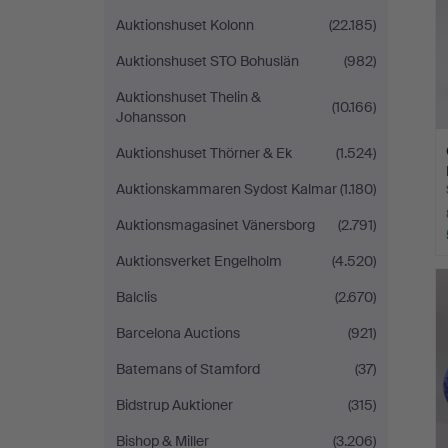
Auktionshuset Kolonn
(22.185)
Auktionshuset STO Bohuslän
(982)
Auktionshuset Thelin &
(10.166)
Johansson
Auktionshuset Thörner & Ek
(1.524)
Auktionskammaren Sydost Kalmar
(1.180)
Auktionsmagasinet Vänersborg
(2.791)
Auktionsverket Engelholm
(4.520)
Balclis
(2.670)
Barcelona Auctions
(921)
Batemans of Stamford
(37)
Bidstrup Auktioner
(315)
Bishop & Miller
(3.206)