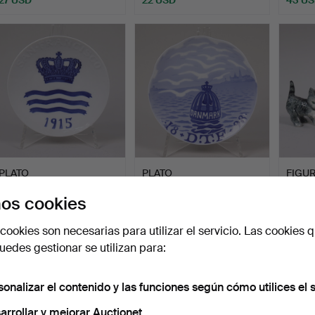
PLATO
PLATO
FIGURA
CONMEMORATIVO, Royal
CONMEMORATIVO, Royal
de por
os cookies
Copenhagen, Exp…
Copenhagen, 189…
Subastado 7 ago 2026
Subastado 7 ago 2026
Subast
3 pujas
1 puja
1 puja
cookies son necesarias para utilizar el servicio. Las cookies q
32 USD
22 USD
22 US
edes gestionar se utilizan para:
sonalizar el contenido y las funciones según cómo utilices el s
arrollar y mejorar Auctionet.