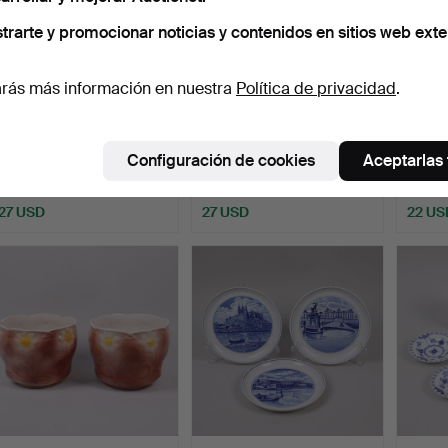
trarte y promocionar noticias y contenidos en sitios web exte
rás más información en nuestra
Política de privacidad
.
DAHL JENSEN.
ANITA NYLUND. "Jansons
PLATI
Dinamarca, figura #1120,
Frestelse", JIE, Ga…
porce
Configuración de cookies
Aceptarlas
perr…
Subastado 6 ago 2026
Subastado 6 ago 2026
Subast
2 pujas
2 pujas
1 puja
27 USD
27 USD
22 US