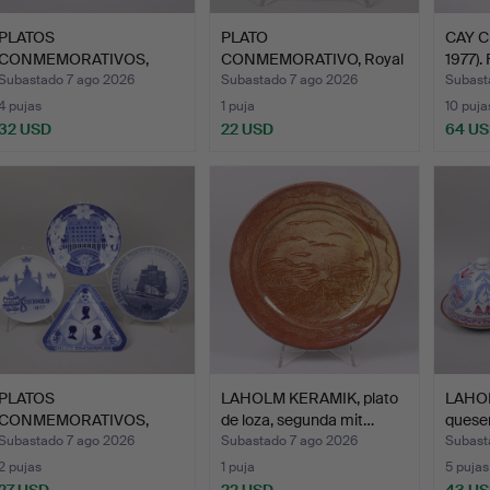
PLATOS
PLATO
CAY C
CONMEMORATIVOS,
CONMEMORATIVO, Royal
1977).
Royal Copenhagen, 3…
Copenhagen, 50º…
Subastado 7 ago 2026
Subastado 7 ago 2026
Subast
4 pujas
1 puja
10 puja
32 USD
22 USD
64 U
PLATOS
LAHOLM KERAMIK, plato
LAHO
CONMEMORATIVOS,
de loza, segunda mit…
queser
Royal Copenhagen, 4…
jarron
Subastado 7 ago 2026
Subastado 7 ago 2026
Subast
2 pujas
1 puja
5 pujas
27 USD
22 USD
43 U