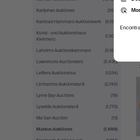
Mos
Karljohan Auktioner
(265)
Karlstad Hammarö Auktionsverk
(6.152)
Encontra
Kunst- und Auktionshaus
(1.303)
Kleinhenz
Laholms Auktionskammare
(5.169)
Lawrences Auctioneers
(5.430)
Leiflers Auktionshus
(1.034)
Limhamns Auktionsbyrå
(2.745)
Lyme Bay Auctions
(78)
Lysekils Auktionsbyrå
(1.770)
Ma San Auction
(13)
Markus Auktioner
(1.888)