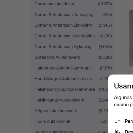
Garpenhus Auktioner
(10.973)
Gomér & Andersson Jönköping
(823)
Gomér & Andersson Linköping
(21.967)
Gomér & Andersson Norrköping
(11.189)
Gomér & Andersson Nyköping
(4.653)
Göteborgs Auktionsverk
(13.228)
Halmstads Auktionskammare
(7.975)
Handelslagret Auktionsservice
(2.153)
Usam
Helsingborgs Auktionskammare
(27.602)
Algunas 
Hälsinglands Auktionsverk
(2.649)
mismo pu
Höganäs Auktionsverk
(6.230)
Per
Höörs Auktionshall
(5.072)
Des
Kalmar Auktionsverk
(10.420)