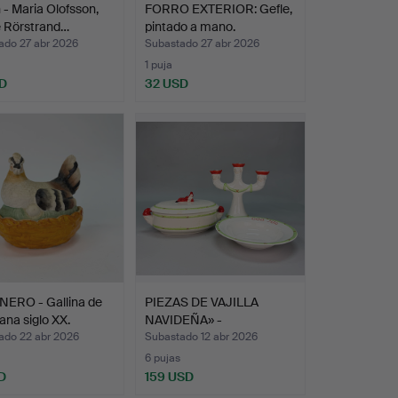
 - Maria Olofsson,
FORRO EXTERIOR: Gefle,
e Rörstrand…
pintado a mano.
ado 27 abr 2026
Subastado 27 abr 2026
1 puja
D
32 USD
NERO - Gallina de
PIEZAS DE VAJILLA
ana siglo XX.
NAVIDEÑA» -
Gustavsberg …
ado 22 abr 2026
Subastado 12 abr 2026
6 pujas
D
159 USD