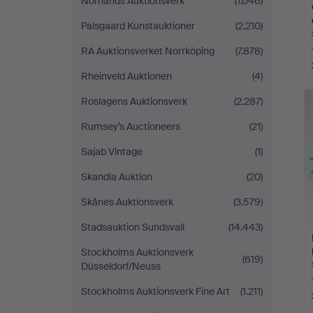
Norrlands Auktionsverk
(1.046)
Palsgaard Kunstauktioner
(2.210)
RA Auktionsverket Norrköping
(7.878)
Rheinveld Auktionen
(4)
Roslagens Auktionsverk
(2.287)
Rumsey’s Auctioneers
(21)
Sajab Vintage
(1)
Skandia Auktion
(20)
Skånes Auktionsverk
(3.579)
Stadsauktion Sundsvall
(14.443)
Stockholms Auktionsverk
(619)
Düsseldorf/Neuss
Stockholms Auktionsverk Fine Art
(1.211)