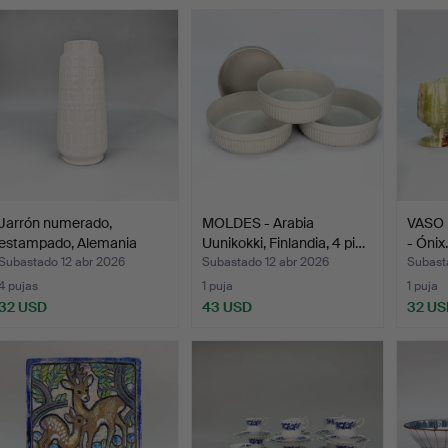
Jarrón numerado,
MOLDES - Arabia
VASO 
estampado, Alemania
Uunikokki, Finlandia, 4 pi…
- Ónix.
Occid…
Subastado 12 abr 2026
Subastado 12 abr 2026
Subast
4 pujas
1 puja
1 puja
32 USD
43 USD
32 US