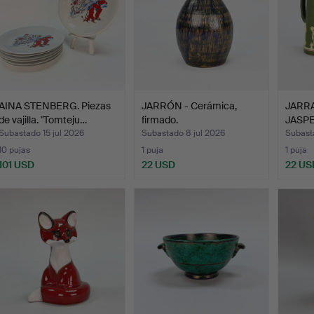
AINA STENBERG. Piezas
JARRÓN - Cerámica,
JARRA
de vajilla. "Tomteju…
firmado.
JASPE
a…
Subastado 15 jul 2026
Subastado 8 jul 2026
Subasta
10 pujas
1 puja
1 puja
101 USD
22 USD
22 US