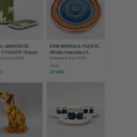
 / JARRÓN DE
ERIK MORNILS. FUENTE,
 Y FUENTE “Icarus
Nittsjö, marcada y f…
do 6 jul 2026
Subastado 6 jul 2026
1 puja
D
22 USD