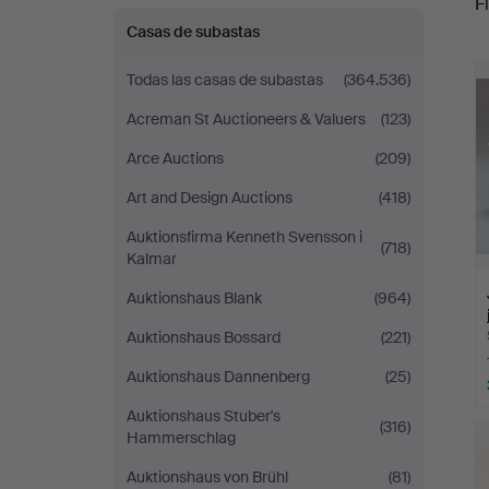
Fi
Casas de subastas
r
Todas las casas de subastas
(364.536)
Acreman St Auctioneers & Valuers
(123)
Arce Auctions
(209)
Art and Design Auctions
(418)
Auktionsfirma Kenneth Svensson i
(718)
Kalmar
Auktionshaus Blank
(964)
Auktionshaus Bossard
(221)
Auktionshaus Dannenberg
(25)
Auktionshaus Stuber's
(316)
Hammerschlag
Auktionshaus von Brühl
(81)