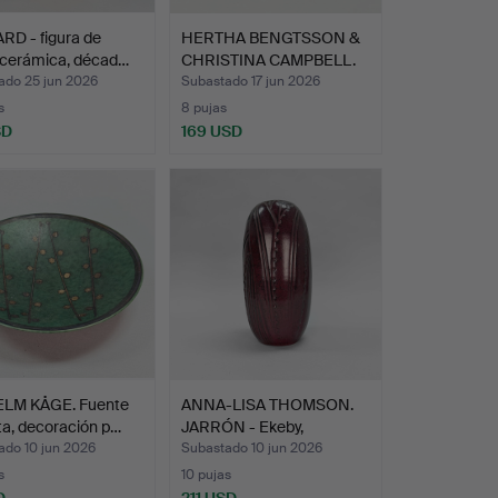
RD - figura de
HERTHA BENGTSSON &
 cerámica, décad…
CHRISTINA CAMPBELL.
TAZ…
ado 25 jun 2026
Subastado 17 jun 2026
s
8 pujas
SD
169 USD
LM KÅGE. Fuente
ANNA-LISA THOMSON.
a, decoración p…
JARRÓN - Ekeby,
esmalte…
ado 10 jun 2026
Subastado 10 jun 2026
s
10 pujas
D
211 USD