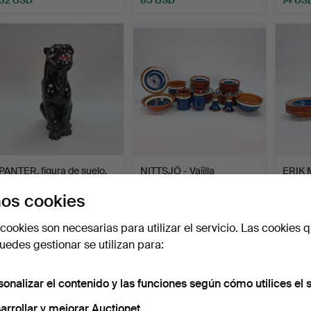
PANTER, figura de suelo,
NITTSJÖ - Vajilla
ERIK 
cerámica, década …
"Allmoge", 44 piezas.
- "Dal
os cookies
Subastado 10 jun 2026
Subastado 2 jun 2026
Subast
18 pujas
20 pujas
7 pujas
cookies son necesarias para utilizar el servicio. Las cookies q
217 USD
327 USD
127 U
edes gestionar se utilizan para:
sonalizar el contenido y las funciones según cómo utilices el s
arrollar y mejorar Auctionet.