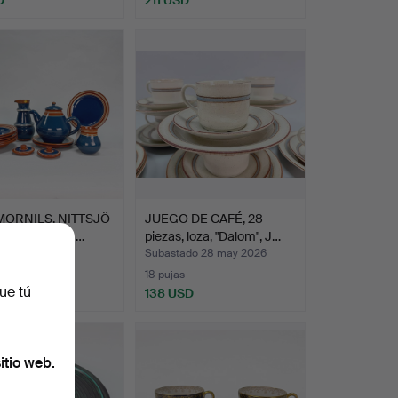
MORNILS. NITTSJÖ
JUEGO DE CAFÉ, 28
om" 20 piezas …
piezas, loza, "Dalom", J…
ado 2 jun 2026
Subastado 28 may 2026
18 pujas
ue tú
SD
138 USD
itio web.