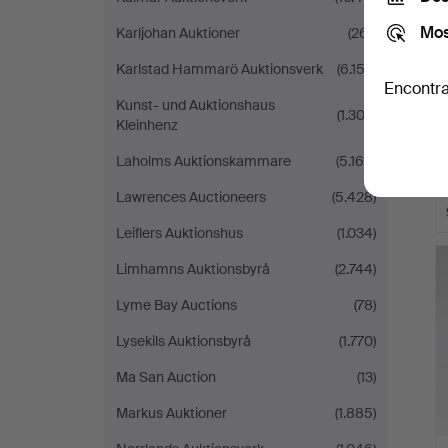
Mos
Karljohan Auktioner
(261)
Karlstad Hammarö Auktionsverk
(6.152)
Encontra
Kunst- und Auktionshaus
(1.302)
Kleinhenz
Laholms Auktionskammare
(5.169)
Lawrences Auctioneers
(5.428)
Leiflers Auktionshus
(1.034)
Limhamns Auktionsbyrå
(2.744)
Lyme Bay Auctions
(78)
Lysekils Auktionsbyrå
(1.770)
Ma San Auction
(13)
Markus Auktioner
(1.885)