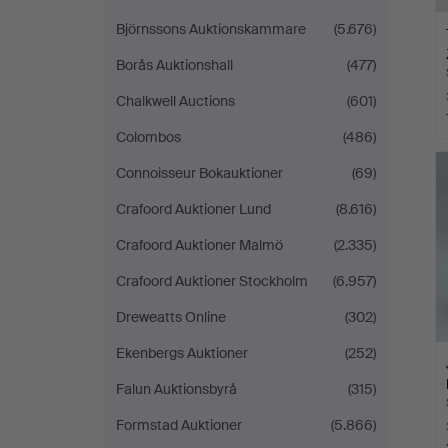
Björnssons Auktionskammare
(5.676)
Borås Auktionshall
(477)
Chalkwell Auctions
(601)
Colombos
(486)
Connoisseur Bokauktioner
(69)
Crafoord Auktioner Lund
(8.616)
Crafoord Auktioner Malmö
(2.335)
Crafoord Auktioner Stockholm
(6.957)
Dreweatts Online
(302)
Ekenbergs Auktioner
(252)
Falun Auktionsbyrå
(315)
Formstad Auktioner
(5.866)