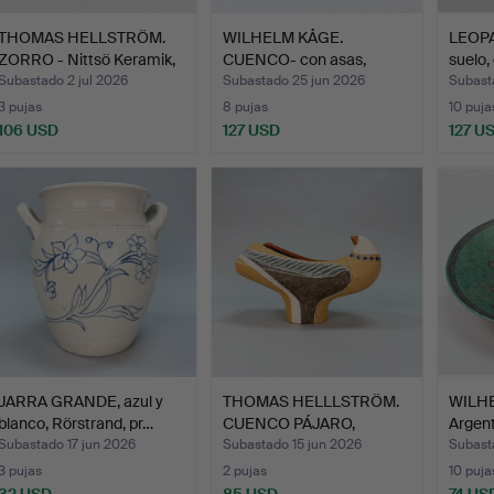
THOMAS HELLSTRÖM.
WILHELM KÅGE.
LEOPA
ZORRO - Nittsö Keramik,
CUENCO- con asas,
suelo,
…
Argenta, d…
Subastado 2 jul 2026
Subastado 25 jun 2026
Subast
3 pujas
8 pujas
10 puja
106 USD
127 USD
127 U
JARRA GRANDE, azul y
THOMAS HELLLSTRÖM.
WILHE
blanco, Rörstrand, pr…
CUENCO PÁJARO,
Argent
cerámica…
Subastado 17 jun 2026
Subastado 15 jun 2026
Subast
3 pujas
2 pujas
10 puja
32 USD
85 USD
74 US