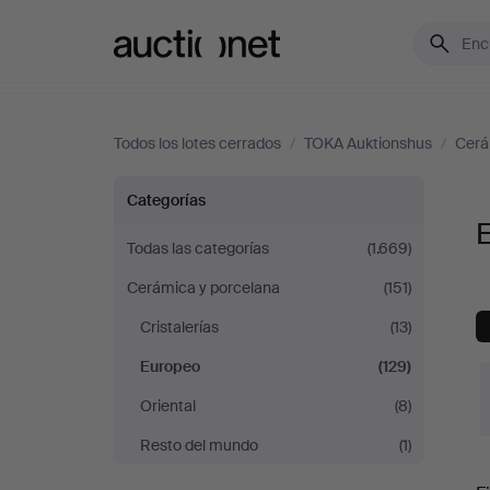
Auctionet.com
Todos los lotes cerrados
/
TOKA Auktionshus
/
Cerá
Europeo
Categorías
en
Todas las categorías
(1.669)
Cerámica y porcelana
(151)
TOKA
Cristalerías
(13)
Auktionshus
Europeo
(129)
Oriental
(8)
Resto del mundo
(1)
P