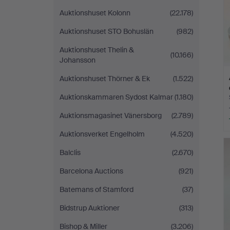
Auktionshuset Kolonn
(22.178)
Auktionshuset STO Bohuslän
(982)
Auktionshuset Thelin &
(10.166)
Johansson
Auktionshuset Thörner & Ek
(1.522)
Auktionskammaren Sydost Kalmar
(1.180)
Auktionsmagasinet Vänersborg
(2.789)
Auktionsverket Engelholm
(4.520)
Balclis
(2.670)
Barcelona Auctions
(921)
Batemans of Stamford
(37)
Bidstrup Auktioner
(313)
Bishop & Miller
(3.206)