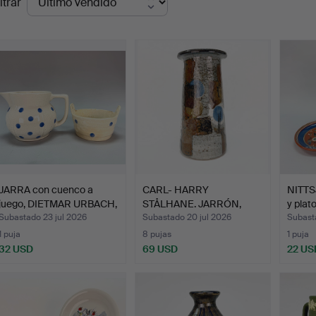
ltrar
de
emate
JARRA con cuenco a
CARL- HARRY
NITTSJ
juego, DIETMAR URBACH,
STÅLHANE. JARRÓN,
y plat
…
gres, Drejar…
Subastado 23 jul 2026
Subastado 20 jul 2026
Subast
1 puja
8 pujas
1 puja
32 USD
69 USD
22 US