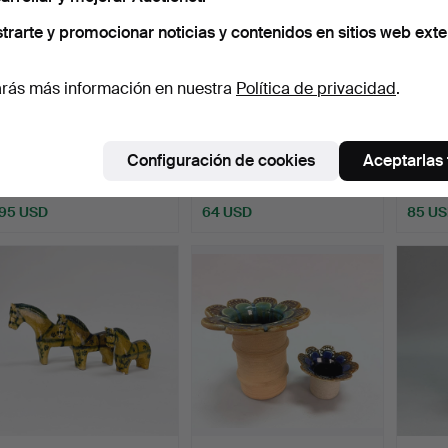
trarte y promocionar noticias y contenidos en sitios web exte
rás más información en nuestra
Política de privacidad
.
LISA LARSON. FIGURA,
TAZAS DE TÉ - Wilroy &
ANNA
"Bassett", de la seri…
Boch, Izmir, década…
Plato 
Configuración de cookies
Aceptarlas
Subastado 18 may 2026
Subastado 18 may 2026
Subast
5 pujas
5 pujas
13 puja
95 USD
64 USD
85 U