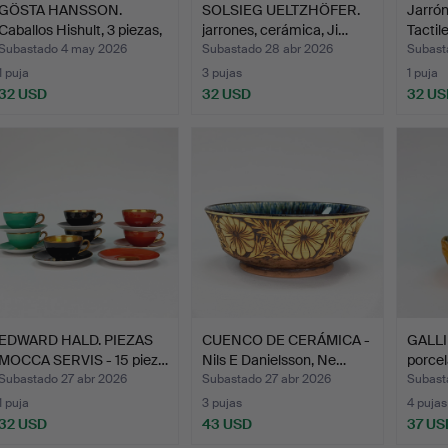
GÖSTA HANSSON.
SOLSIEG UELTZHÖFER.
Jarrón
Caballos Hishult, 3 piezas,
jarrones, cerámica, Ji…
Tactil
…
Subastado 4 may 2026
Subastado 28 abr 2026
Subast
1 puja
3 pujas
1 puja
32 USD
32 USD
32 US
EDWARD HALD. PIEZAS
CUENCO DE CERÁMICA -
GALLI
MOCCA SERVIS - 15 piez…
Nils E Danielsson, Ne…
porcel
Subastado 27 abr 2026
Subastado 27 abr 2026
Subast
1 puja
3 pujas
4 pujas
32 USD
43 USD
37 US