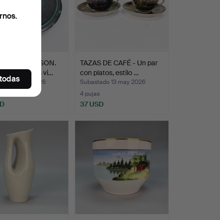
rnos.
-LISA THOMSON.
TAZAS DE CAFÉ - Un par
de pared, gres vi…
con platos, estilo …
 todas
ado 18 may 2026
Subastado 13 may 2026
s
4 pujas
SD
37 USD