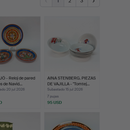
1
2
3
Ö - Reloj de pared
AINA STENBERG. PIEZAS
os de Navid…
DE VAJILLA - "Tomtej…
ado 20 jul 2026
Subastado 15 jul 2026
7 pujas
D
95 USD