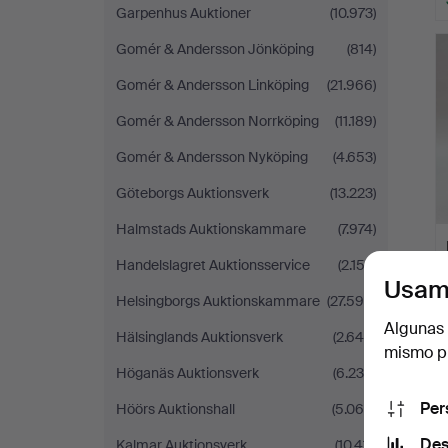
Garpenhus Auktioner
(10.973)
Gomér & Andersson Jönköping
(814)
Gomér & Andersson Linköping
(21.966)
Gomér & Andersson Norrköping
(11.189)
Gomér & Andersson Nyköping
(4.653)
Göteborgs Auktionsverk
(13.223)
Halmstads Auktionskammare
(7.974)
Handelslagret Auktionsservice
(2.153)
Usam
Helsingborgs Auktionskammare
(27.598)
Algunas 
Hälsinglands Auktionsverk
(2.649)
mismo pu
Höganäs Auktionsverk
(6.230)
Per
Höörs Auktionshall
(5.065)
Des
Kalmar Auktionsverk
(10.411)