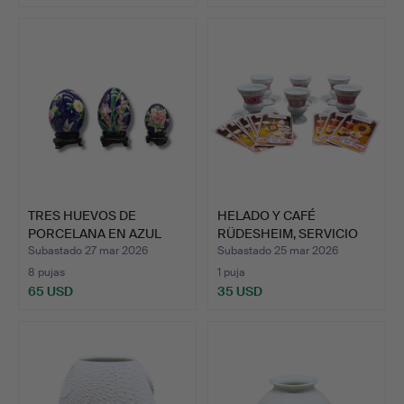
TRES HUEVOS DE
HELADO Y CAFÉ
PORCELANA EN AZUL
RÜDESHEIM, SERVICIO
COBALTO Y…
DE PORCE…
Subastado 27 mar 2026
Subastado 25 mar 2026
8 pujas
1 puja
65 USD
35 USD