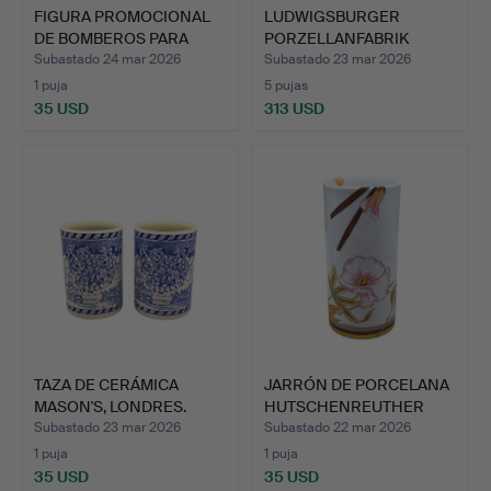
FIGURA PROMOCIONAL
LUDWIGSBURGER
DE BOMBEROS PARA
PORZELLANFABRIK
KNOCK …
«LEDA CON EL…
Subastado 24 mar 2026
Subastado 23 mar 2026
1 puja
5 pujas
35 USD
313 USD
TAZA DE CERÁMICA
JARRÓN DE PORCELANA
MASON'S, LONDRES.
HUTSCHENREUTHER
LEONAR…
Subastado 23 mar 2026
Subastado 22 mar 2026
1 puja
1 puja
35 USD
35 USD