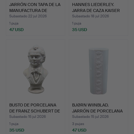
JARRÓN CON TAPA DE LA
HANNES LIEDERLEY.
MANUFACTURA DE
JARRA DE CAZA KAISER
CERÁM…
„KA…
Subastado 22 jul 2026
Subastado 18 jul 2026
1 puja
1 puja
47 USD
35 USD
BUSTO DE PORCELANA
BJØRN WIINBLAD.
DE FRANZ SCHUBERT DE
JARRÓN DE PORCELANA
LA…
ROSENT…
Subastado 15 jul 2026
Subastado 15 jul 2026
1 puja
3 pujas
35 USD
47 USD