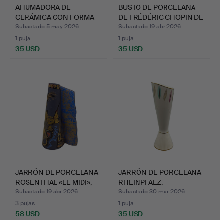
AHUMADORA DE
BUSTO DE PORCELANA
CERÁMICA CON FORMA
DE FRÉDÉRIC CHOPIN DE
DE BÚHO.
L…
Subastado 5 may 2026
Subastado 19 abr 2026
1 puja
1 puja
35 USD
35 USD
JARRÓN DE PORCELANA
JARRÓN DE PORCELANA
ROSENTHAL «LE MIDI»,
RHEINPFALZ.
L…
Subastado 19 abr 2026
Subastado 30 mar 2026
3 pujas
1 puja
58 USD
35 USD