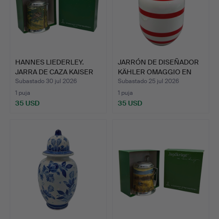
HANNES LIEDERLEY.
JARRÓN DE DISEÑADOR
JARRA DE CAZA KAISER
KÄHLER OMAGGIO EN
„FR…
COLO…
Subastado 30 jul 2026
Subastado 25 jul 2026
1 puja
1 puja
35 USD
35 USD