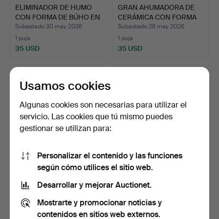
ELIMINADOR DE HUMO
GRAN AHUMADORA DE
CON FORMA DE BÚHO EN
CERÁMICA CON FORMA
CE…
DE BÚ…
Subastado 30 may 2026
Subastado 26 may 2026
1 puja
1 puja
35 USD
35 USD
Usamos cookies
Algunas cookies son necesarias para utilizar el
servicio. Las cookies que tú mismo puedes
gestionar se utilizan para:
Personalizar el contenido y las funciones
según cómo utilices el sitio web.
JARRÓN DE TALLER DE
FLORERO DE
CERÁMICA ELISABETH
PORCELANA PARA UNA
Desarrollar y mejorar Auctionet.
GRO…
SOLA FLOR.
Subastado 25 may 2026
Subastado 21 may 2026
Mostrarte y promocionar noticias y
1 puja
1 puja
35 USD
35 USD
contenidos en sitios web externos.