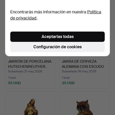
Encontrarás más información en nuestra
Política
de privacidad
.
Aceptarlas todas
Configuración de cookies
JARRÓN DE PORCELANA
JARRA DE CERVEZA
HUTSCHENREUTHER.
ALEMANA CON ESCUDO
DE ÁGU…
Subastado 21 may 2026
Subastado 18 may 2026
1 puja
1 puja
35 USD
35 USD