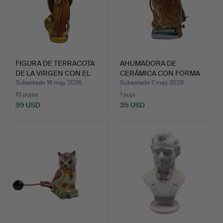
FIGURA DE TERRACOTA
AHUMADORA DE
DE LA VIRGEN CON EL
CERÁMICA CON FORMA
NI…
DE BÚHO.
Subastado 16 may 2026
Subastado 7 may 2026
10 pujas
1 puja
99 USD
35 USD