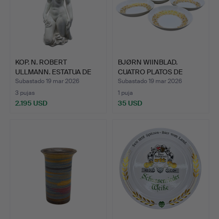
KOP. N. ROBERT
BJØRN WIINBLAD.
ULLMANN. ESTATUA DE
CUATRO PLATOS DE
MEISSEN…
PORCELANA…
Subastado 19 mar 2026
Subastado 19 mar 2026
3 pujas
1 puja
2.195 USD
35 USD