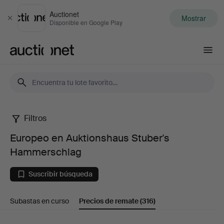
Auctionet
Mostrar
Cerrar
Disponible en Google Play
Auctionet.com
Filtros
Europeo
Europeo en Auktionshaus Stuber's
en
Hammerschlag
Auktionshaus
Suscribir búsqueda
Stuber's
Subastas en curso
Precios de remate
(316)
Hammerschlag