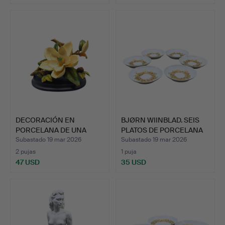
DECORACIÓN EN
BJØRN WIINBLAD. SEIS
PORCELANA DE UNA
PLATOS DE PORCELANA
FLOR SOBRE …
«…
Subastado 19 mar 2026
Subastado 19 mar 2026
2 pujas
1 puja
47 USD
35 USD