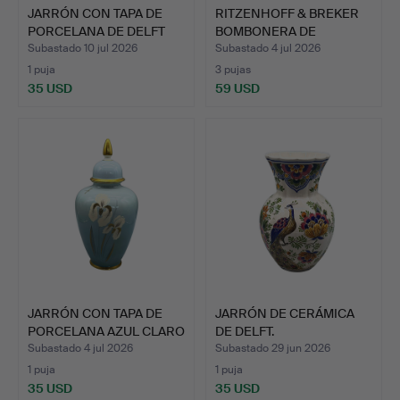
JARRÓN CON TAPA DE
RITZENHOFF & BREKER
PORCELANA DE DELFT
BOMBONERA DE
HOLA…
PORCELANA…
Subastado 10 jul 2026
Subastado 4 jul 2026
1 puja
3 pujas
35 USD
59 USD
JARRÓN CON TAPA DE
JARRÓN DE CERÁMICA
PORCELANA AZUL CLARO
DE DELFT.
DE…
Subastado 4 jul 2026
Subastado 29 jun 2026
1 puja
1 puja
35 USD
35 USD