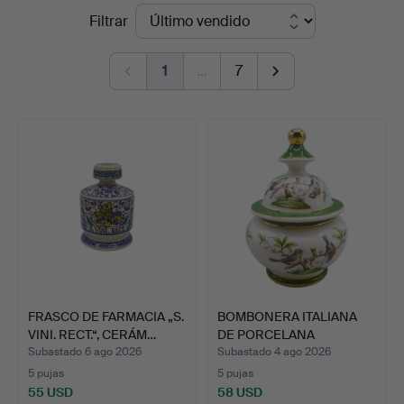
Precios
Filtrar
de
1
…
7
remate
FRASCO DE FARMACIA „S.
BOMBONERA ITALIANA
VINI. RECT.“, CERÁM…
DE PORCELANA
FLORENTINA…
Subastado 6 ago 2026
Subastado 4 ago 2026
5 pujas
5 pujas
55 USD
58 USD