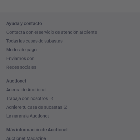
Navegación
Ayuda y contacto
en
Contacta con el servicio de atención al cliente
el
Todas las casas de subastas
pie
Modos de pago
de
Enviamos con
página
Redes sociales
Auctionet
Acerca de Auctionet
Trabaja con nosotros
Adhiere tu casa de subastas
La garantía Auctionet
Más información de Auctionet
Auctionet Magazine