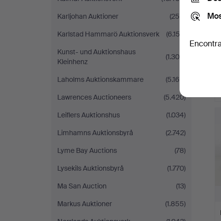
Mos
Karljohan Auktioner
(259)
Karlstad Hammarö Auktionsverk
(6.152)
Encontra
Kunst- und Auktionshaus
(1.300)
Kleinhenz
Laholms Auktionskammare
(5.165)
Lawrences Auctioneers
(5.420)
Leiflers Auktionshus
(1.034)
Limhamns Auktionsbyrå
(2.742)
Lyme Bay Auctions
(78)
Lysekils Auktionsbyrå
(1.770)
Ma San Auction
(13)
Markus Auktioner
(1.855)