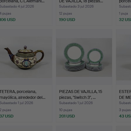
porcelana, CT, Alemani…
DE VAJILLA, 18 piezas…
porcel
Subastado 4 jul 2026
Subastado 3 jul 2026
Subasta
4 pujas
12 pujas
1 puja
106 USD
190 USD
32 US
TETERA, porcelana,
PIEZAS DE VAJILLA, 15
ESTER
mayólica, alrededor del…
piezas, "Switch 3", …
DE M
porce
Subastado 1 jul 2026
Subastado 1 jul 2026
Subast
2 pujas
10 pujas
3 pujas
37 USD
201 USD
43 U