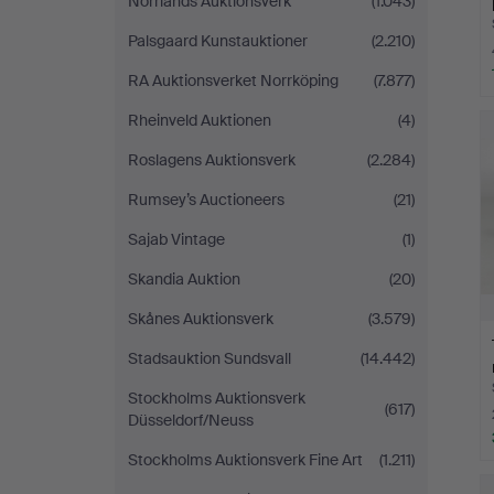
Norrlands Auktionsverk
(1.043)
Palsgaard Kunstauktioner
(2.210)
RA Auktionsverket Norrköping
(7.877)
Rheinveld Auktionen
(4)
Roslagens Auktionsverk
(2.284)
Rumsey’s Auctioneers
(21)
Sajab Vintage
(1)
Skandia Auktion
(20)
Skånes Auktionsverk
(3.579)
Stadsauktion Sundsvall
(14.442)
Stockholms Auktionsverk
(617)
Düsseldorf/Neuss
Stockholms Auktionsverk Fine Art
(1.211)