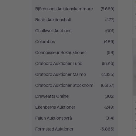
Björnssons Auktionskammare
(5.669)
Borås Auktionshall
(477)
Chalkwell Auctions
(601)
L
Colombos
(486)
s
Connoisseur Bokauktioner
(69)
Crafoord Auktioner Lund
(8.616)
Crafoord Auktioner Malmö
(2.335)
Crafoord Auktioner Stockholm
(6.957)
Dreweatts Online
(302)
Ekenbergs Auktioner
(249)
Falun Auktionsbyrå
(314)
Formstad Auktioner
(5.865)