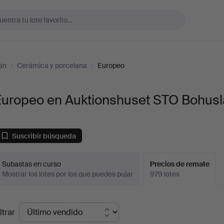
än
/
Cerámica y porcelana
/
Europeo
Europeo en Auktionshuset STO Bohus
Suscribir búsqueda
Subastas en curso
Precios de remate
Mostrar los lotes por los que puedes pujar
979 lotes
recios
ltrar
de