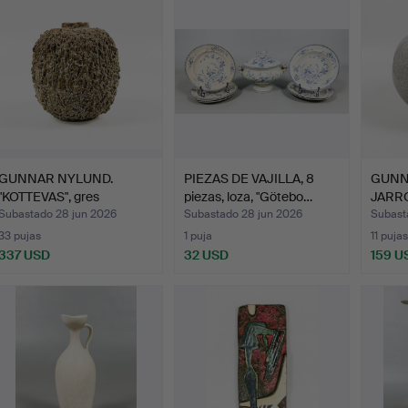
GUNNAR NYLUND.
PIEZAS DE VAJILLA, 8
GUNN
"KOTTEVAS", gres
piezas, loza, "Götebo…
JARRÓ
chamotado,…
ALP,…
Subastado 28 jun 2026
Subastado 28 jun 2026
Subast
33 pujas
1 puja
11 pujas
337 USD
32 USD
159 U