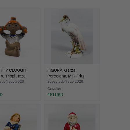
THY CLOUGH.
FIGURA, Garza,
, "Pippi", loza,
Porcelana, M H Fritz,
Rosen…
ado 1 ago 2026
Subastado 1 ago 2026
42 pujas
SD
451 USD