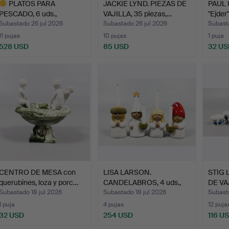
PLATOS PARA
JACKIE LYND. PIEZAS DE
PAUL 
PESCADO, 6 uds.,
VAJILLA, 35 piezas,…
"Ejder
Porcelana, Ro…
Subastado 26 jul 2026
Subastado 26 jul 2026
Subast
11 pujas
10 pujas
1 puja
528 USD
85 USD
32 US
ote
eleccionado
CENTRO DE MESA con
LISA LARSON.
STIG 
querubines, loza y porc…
CANDELABROS, 4 uds.,
DE VAJ
"Advents…
Subastado 18 jul 2026
Subastado 18 jul 2026
Subasta
1 puja
4 pujas
12 puja
32 USD
254 USD
116 U