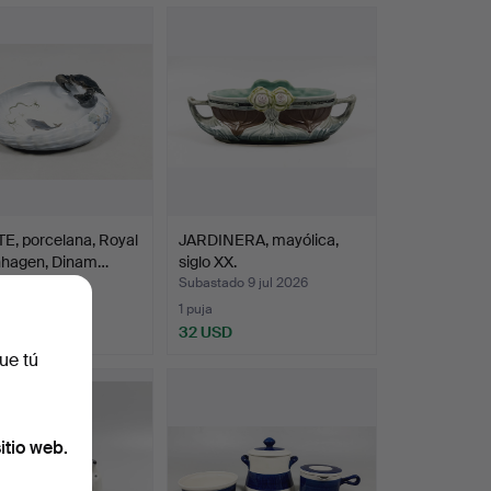
E, porcelana, Royal
JARDINERA, mayólica,
hagen, Dinam…
siglo XX.
do 11 jul 2026
Subastado 9 jul 2026
1 puja
SD
32 USD
ue tú
itio web.