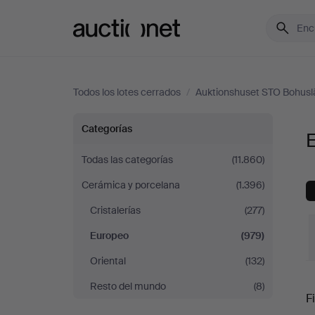
Auctionet.com
Todos los lotes cerrados
/
Auktionshuset STO Bohusl
Europeo
Categorías
en
Todas las categorías
(11.860)
Cerámica y porcelana
(1.396)
Auktionshuset
Cristalerías
(277)
STO
Europeo
(979)
Bohuslän
Oriental
(132)
P
Resto del mundo
(8)
Fi