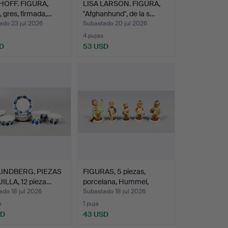
HOFF. FIGURA,
LISA LARSON. FIGURA,
", gres, firmada,…
"Afghanhund", de la s…
ado 23 jul 2026
Subastado 20 jul 2026
4 pujas
D
53 USD
LINDBERG. PIEZAS
FIGURAS, 5 piezas,
ILLA, 12 pieza…
porcelana, Hummel,
Goeb…
do 18 jul 2026
Subastado 18 jul 2026
s
1 puja
SD
43 USD