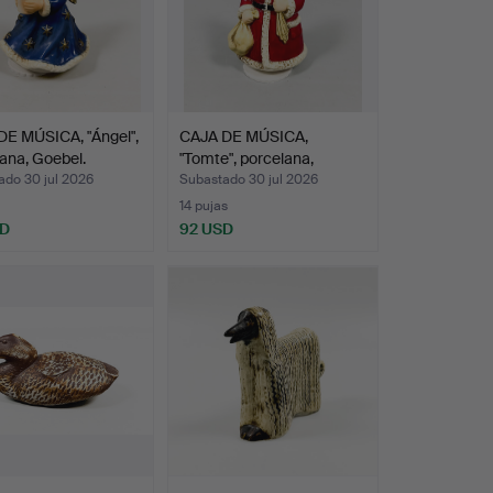
DE MÚSICA, "Ángel",
CAJA DE MÚSICA,
ana, Goebel.
"Tomte", porcelana,
Goebel.
ado 30 jul 2026
Subastado 30 jul 2026
14 pujas
SD
92 USD