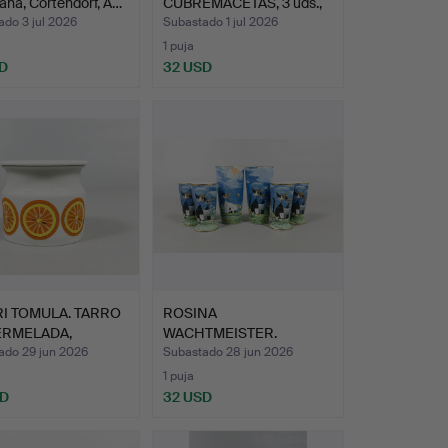
ana, Cortendorf, A…
CUBREMACETAS, 3 uds.,
porce…
do 3 jul 2026
Subastado 1 jul 2026
1 puja
D
32 USD
I TOMULA. TARRO
ROSINA
ERMELADA,
WACHTMEISTER.
la…
JARRONES Y
ado 29 jun 2026
Subastado 28 jun 2026
CANDELEROS…
1 puja
SD
32 USD