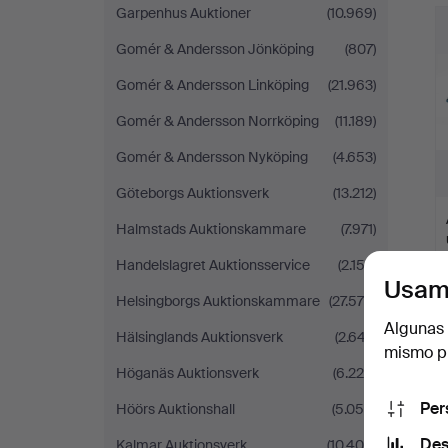
Garpenhus Auktioner
(10.969)
Gomér & Andersson Jönköping
(807)
Gomér & Andersson Linköping
(21.963)
Gomér & Andersson Norrköping
(11.189)
Gomér & Andersson Nyköping
(4.653)
Göteborgs Auktionsverk
(13.212)
Halmstads Auktionskammare
(7.971)
Handelslagret Auktionsservice
(2.152)
Usam
Helsingborgs Auktionskammare
(27.575)
Algunas 
Hälsinglands Auktionsverk
(2.647)
mismo pu
Höganäs Auktionsverk
(6.225)
Per
Höörs Auktionshall
(5.059)
Des
Kalmar Auktionsverk
(10.406)