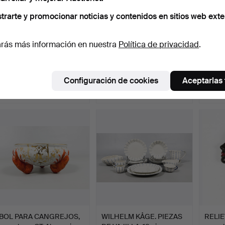
trarte y promocionar noticias y contenidos en sitios web exte
rás más información en nuestra
Política de privacidad
.
ALDO LONDI. FIGURA,
STIG LINDBERG.
KNUD 
"Duva", cerámica esmal…
JARRÓN, loza, "Karneval",
Osos p
S…
Subastado 8 jul 2026
Subastado 8 jul 2026
Subast
Configuración de cookies
Aceptarlas
22 pujas
8 pujas
4 pujas
174 USD
116 USD
48 U
BOL PARA CANGREJOS,
WILHELM KÅGE. PIEZAS
RELIE