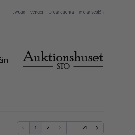
Ayuda
Vender
Crear cuenta
Iniciar sesión
län
1
2
3
…
21