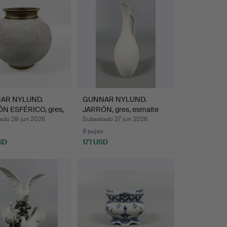
AR NYLUND.
GUNNAR NYLUND.
N ESFÉRICO, gres,
JARRÓN, gres, esmalte
cásca…
ado 28 jun 2026
Subastado 27 jun 2026
9 pujas
SD
171 USD