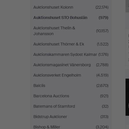
Auktionshuset Kolonn
(22.174)
Auktionshuset STO Bohuslän
(979)
Auktionshuset Thelin &
(10.157)
Johansson
Auktionshuset Thörner & Ek
(1.522)
Auktionskammaren Sydost Kalmar
(1.176)
Auktionsmagasinet Vänersborg
(2.788)
Auktionsverket Engelholm
(4.519)
Balclis
(2.670)
Barcelona Auctions
(921)
Batemans of Stamford
(32)
Bidstrup Auktioner
(313)
Bishop & Miller
(3.204)