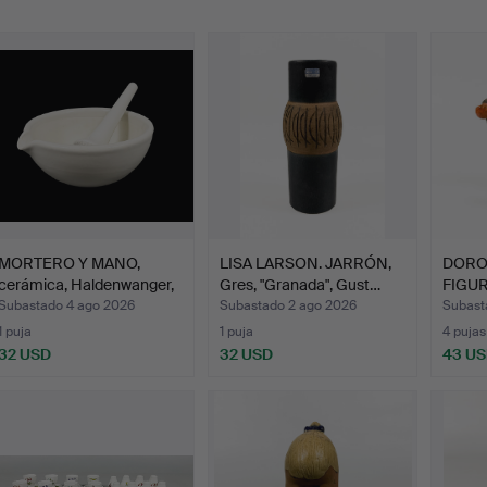
emate
MORTERO Y MANO,
LISA LARSON. JARRÓN,
DORO
cerámica, Haldenwanger,
Gres, "Granada", Gust…
FIGURA
si…
Upp…
Subastado 4 ago 2026
Subastado 2 ago 2026
Subast
1 puja
1 puja
4 pujas
32 USD
32 USD
43 U