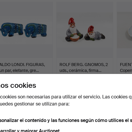
ALDO LONDI. FIGURAS,
ROLF BERG. GNOMOS, 2
FUENT
un par, elefante, gre…
uds., cerámica, firma…
Copen
Subastado 17 jul 2026
Subastado 16 jul 2026
Subasta
13 pujas
4 pujas
1 puja
os cookies
159 USD
48 USD
43 U
cookies son necesarias para utilizar el servicio. Las cookies q
edes gestionar se utilizan para:
sonalizar el contenido y las funciones según cómo utilices el s
arrollar y mejorar Auctionet.