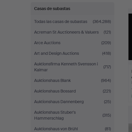
r
Casas de subastas
Todas las casas de subastas
(364.288)
Acreman St Auctioneers & Valuers
(121)
Arce Auctions
(209)
Art and Design Auctions
(418)
Auktionsfirma Kenneth Svensson i
(717)
Kalmar
Auktionshaus Blank
(964)
Auktionshaus Bossard
(221)
Auktionshaus Dannenberg
(25)
Auktionshaus Stuber's
(315)
Hammerschlag
Auktionshaus von Brühl
(81)