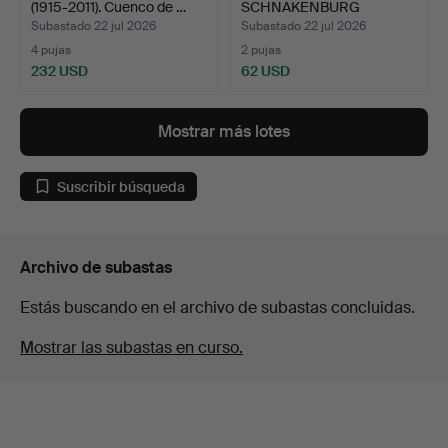
(1915-2011). Cuenco de …
SCHNAKENBURG
THYSSEN (1925-…
Subastado 22 jul 2026
Subastado 22 jul 2026
4 pujas
2 pujas
232 USD
62 USD
Mostrar más lotes
Suscribir búsqueda
Archivo de subastas
Estás buscando en el archivo de subastas concluidas.
Mostrar las subastas en curso.