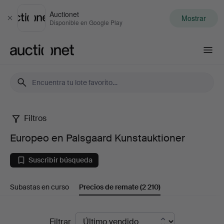
Auctionet
Mostrar
Cerrar
Disponible en Google Play
Auctionet.com
Filtros
Europeo
Europeo en Palsgaard Kunstauktioner
en
Suscribir búsqueda
Palsgaard
Subastas en curso
Precios de remate
(2 210)
Kunstauktioner
Precios
Filtrar