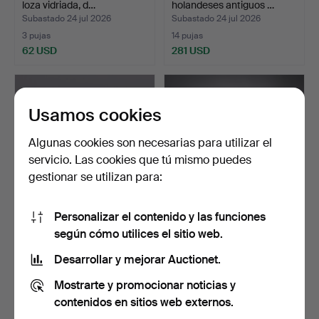
loza vidriada, d…
holandeses antiguos …
Subastado 24 jul 2026
Subastado 24 jul 2026
3 pujas
14 pujas
62 USD
281 USD
Usamos cookies
Algunas cookies son necesarias para utilizar el
servicio. Las cookies que tú mismo puedes
gestionar se utilizan para:
Personalizar el contenido y las funciones
Escultura firmada de gres
SAXBO: Colección de cinco
según cómo utilices el sitio web.
con vidriado roj…
cuencos bajos de…
Subastado 23 jul 2026
Subastado 23 jul 2026
Desarrollar y mejorar Auctionet.
3 pujas
16 pujas
Mostrarte y promocionar noticias y
70 USD
232 USD
contenidos en sitios web externos.