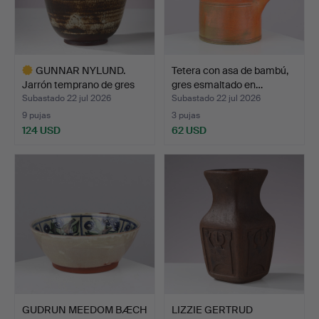
GUNNAR NYLUND.
Tetera con asa de bambú,
Jarrón temprano de gres
gres esmaltado en…
con…
Subastado 22 jul 2026
Subastado 22 jul 2026
9 pujas
3 pujas
124 USD
62 USD
Lote
seleccionado
GUDRUN MEEDOM BÆCH
LIZZIE GERTRUD