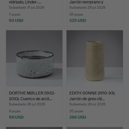
vidriado, Linder-…
Jarrón temprano y
rechoncho…
Subastado 31 jul 2026
Subastado 29 jul 2026
7 pujas
26 pujas
93 USD
525 USD
Lote
seleccionado
DORTHE MØLLER (1932-
EDITH SONNE (1910-93).
2010). Cuenco de arcil…
Jarrón de gres cilí…
Subastado 29 jul 2026
Subastado 29 jul 2026
9 pujas
20 pujas
101 USD
266 USD