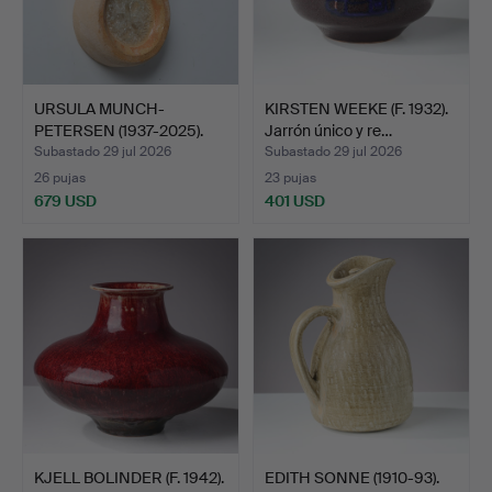
URSULA MUNCH-
KIRSTEN WEEKE (F. 1932).
PETERSEN (1937-2025).
Jarrón único y re…
Obra es…
Subastado 29 jul 2026
Subastado 29 jul 2026
26 pujas
23 pujas
679 USD
401 USD
KJELL BOLINDER (F. 1942).
EDITH SONNE (1910-93).