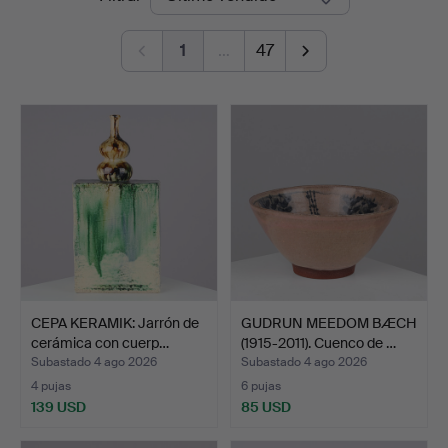
de
1
…
47
remate
CEPA KERAMIK: Jarrón de
GUDRUN MEEDOM BÆCH
cerámica con cuerp…
(1915-2011). Cuenco de …
Subastado 4 ago 2026
Subastado 4 ago 2026
4 pujas
6 pujas
139 USD
85 USD