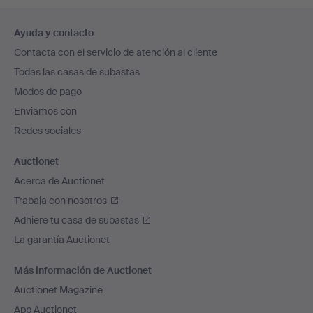
Navegación
Ayuda y contacto
en
Contacta con el servicio de atención al cliente
el
Todas las casas de subastas
pie
Modos de pago
de
Enviamos con
página
Redes sociales
Auctionet
Acerca de Auctionet
Trabaja con nosotros
Adhiere tu casa de subastas
La garantía Auctionet
Más información de Auctionet
Auctionet Magazine
App Auctionet