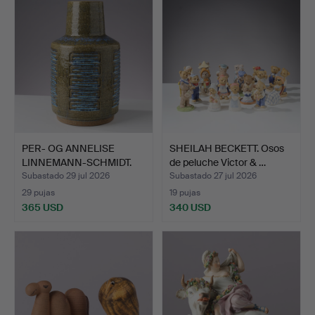
seleccionado
seleccionado
PER- OG ANNELISE
SHEILAH BECKETT. Osos
LINNEMANN-SCHMIDT.
de peluche Victor & …
Gran j…
Subastado 29 jul 2026
Subastado 27 jul 2026
29 pujas
19 pujas
365 USD
340 USD