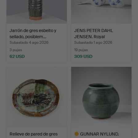
Jarrón de gres esbelto y
JENS PETER DAHL
sellado, posiblem…
JENSEN. Royal
Copenhagen. …
Subastado 4 ago 2026
Subastado 1 ago 2026
3 pujas
19 pujas
62 USD
309 USD
Relieve de pared de gres
GUNNAR NYLUND.