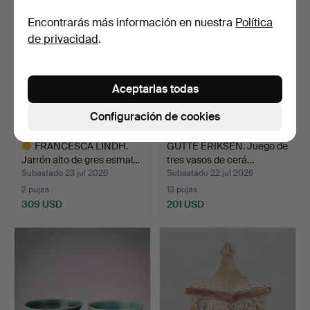
Encontrarás más información en nuestra
Política
de privacidad
.
Aceptarlas todas
Configuración de cookies
FRANCESCA LINDH.
GUTTE ERIKSEN. Juego de
Jarrón alto de gres esmal…
tres vasos de cerá…
Subastado 23 jul 2026
Subastado 22 jul 2026
2 pujas
13 pujas
309 USD
201 USD
Lote
seleccionado