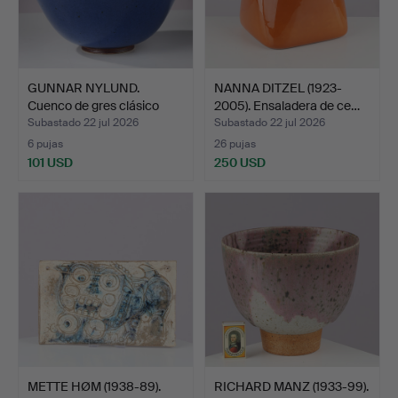
GUNNAR NYLUND.
NANNA DITZEL (1923-
Cuenco de gres clásico
2005). Ensaladera de ce…
esma…
Subastado 22 jul 2026
Subastado 22 jul 2026
6 pujas
26 pujas
101 USD
250 USD
METTE HØM (1938-89).
RICHARD MANZ (1933-99).