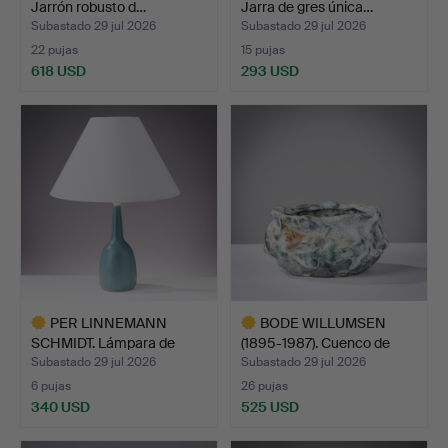
Jarrón robusto d…
Jarra de gres única…
Subastado 29 jul 2026
Subastado 29 jul 2026
22 pujas
15 pujas
618 USD
293 USD
PER LINNEMANN
BODE WILLUMSEN
SCHMIDT. Lámpara de
(1895-1987). Cuenco de
mesa, gr…
gres…
Subastado 29 jul 2026
Subastado 29 jul 2026
6 pujas
26 pujas
340 USD
525 USD
Lote
Lote