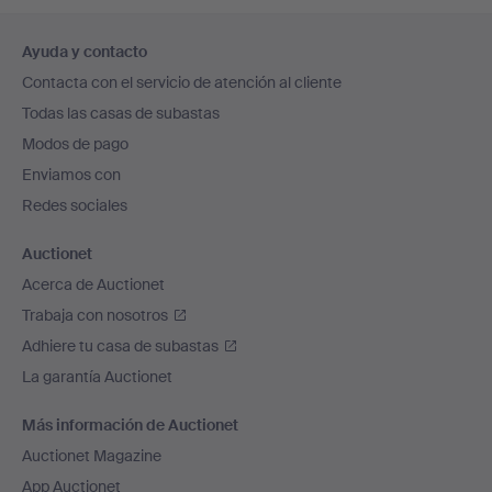
Navegación
Ayuda y contacto
en
Contacta con el servicio de atención al cliente
el
Todas las casas de subastas
pie
Modos de pago
de
Enviamos con
página
Redes sociales
Auctionet
Acerca de Auctionet
Trabaja con nosotros
Adhiere tu casa de subastas
La garantía Auctionet
Más información de Auctionet
Auctionet Magazine
App Auctionet