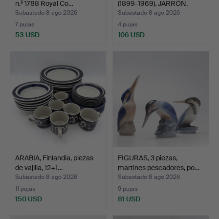
n.º 1788 Royal Co…
(1899-1969). JARRÓN,
esmalt…
Subastado 8 ago 2026
Subastado 8 ago 2026
7 pujas
4 pujas
53 USD
106 USD
ARABIA, Finlandia, piezas
FIGURAS, 3 piezas,
de vajilla, 12+1…
martines pescadores, po…
Subastado 8 ago 2026
Subastado 8 ago 2026
11 pujas
9 pujas
150 USD
81 USD