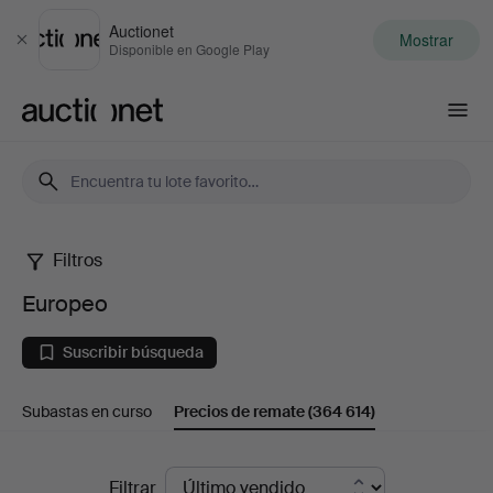
Auctionet
Mostrar
Cerrar
Disponible en Google Play
Auctionet.com
Filtros
Europeo
Europeo
Suscribir búsqueda
Subastas en curso
Precios de remate
(364 614)
Precios
Filtrar