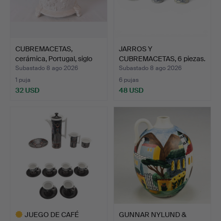
CUBREMACETAS,
JARROS Y
cerámica, Portugal, siglo
CUBREMACETAS, 6 piezas.
XX.
Gres, Ara…
Subastado 8 ago 2026
Subastado 8 ago 2026
1 puja
6 pujas
32 USD
48 USD
JUEGO DE CAFÉ
GUNNAR NYLUND &