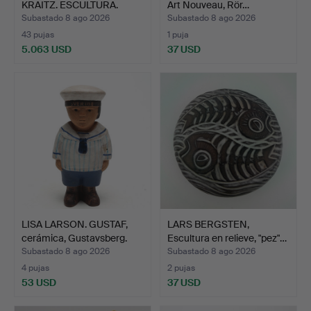
KRAITZ. ESCULTURA.
Art Nouveau, Rör…
Cerámica …
Subastado 8 ago 2026
Subastado 8 ago 2026
43 pujas
1 puja
5.063 USD
37 USD
Lote
seleccionado
LISA LARSON. GUSTAF,
LARS BERGSTEN,
cerámica, Gustavsberg.
Escultura en relieve, "pez"…
Subastado 8 ago 2026
Subastado 8 ago 2026
4 pujas
2 pujas
53 USD
37 USD