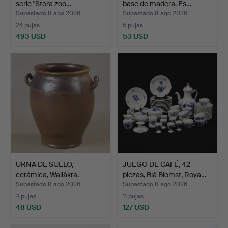
serie "Stora zoo…
base de madera. Es…
Subastado 8 ago 2026
Subastado 8 ago 2026
24 pujas
5 pujas
493 USD
53 USD
URNA DE SUELO,
JUEGO DE CAFÉ, 42
cerámica, Wallåkra.
piezas, Blå Blomst, Roya…
Subastado 8 ago 2026
Subastado 8 ago 2026
4 pujas
11 pujas
48 USD
127 USD