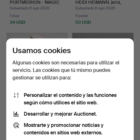
PORTMEIRION - 'MAGIC
HEIDI HEIMANN. jarra,
CITY'.
Rörs…
Subastado 8 ago 2026
Subastado 8 ago 2026
1 puja
4 pujas
34 USD
53 USD
Lote
seleccionado
Usamos cookies
Algunas cookies son necesarias para utilizar el
servicio. Las cookies que tú mismo puedes
gestionar se utilizan para:
Personalizar el contenido y las funciones
STIG LINDBERG. Jarrón,
VICENTE MARTINEZ.
según cómo utilices el sitio web.
"Karneval", Studioh…
FIGURA, "Golf Player
Wom…
Subastado 8 ago 2026
Subastado 8 ago 2026
Desarrollar y mejorar Auctionet.
20 pujas
7 pujas
Mostrarte y promocionar noticias y
218 USD
64 USD
contenidos en sitios web externos.