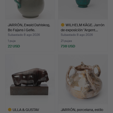
JARRÓN, Ewald Dahlskog,
WILHELM KÅGE. Jarrón
Bo Fajans i Gefle.
de exposición "Argent…
Subastado 8 ago 2026
Subastado 8 ago 2026
1 puja
21 pujas
22 USD
738 USD
Lote
seleccionado
ULLA & GUSTAV
JARRÓN, porcelana, estilo