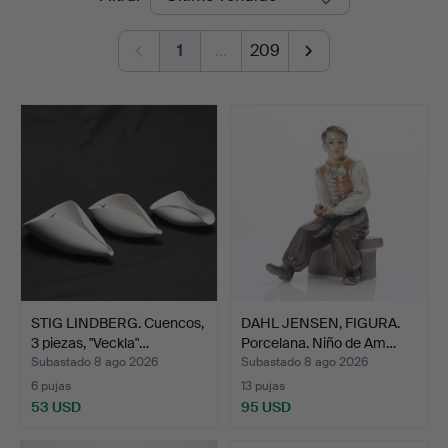
de
1
…
209
remate
STIG LINDBERG. Cuencos,
DAHL JENSEN, FIGURA.
3 piezas, "Veckla"…
Porcelana. Niño de Am…
Subastado 8 ago 2026
Subastado 8 ago 2026
6 pujas
13 pujas
53 USD
95 USD