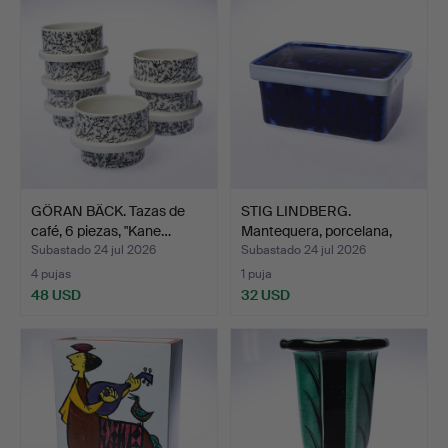
GÖRAN BÄCK. Tazas de
STIG LINDBERG.
café, 6 piezas, "Kane…
Mantequera, porcelana,
"hus…
Subastado 24 jul 2026
Subastado 24 jul 2026
4 pujas
1 puja
48 USD
32 USD