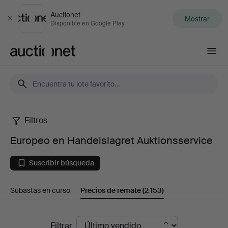
Auctionet
Mostrar
Cerrar
Disponible en Google Play
Auctionet.com
Filtros
Europeo
Europeo en Handelslagret Auktionsservice
en
Suscribir búsqueda
Handelslagret
Subastas en curso
Precios de remate
(2 153)
Auktionsservice
Precios
Filtrar