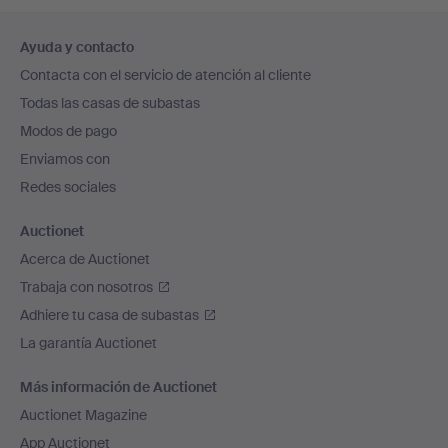
Navegación
Ayuda y contacto
en
Contacta con el servicio de atención al cliente
el
Todas las casas de subastas
pie
Modos de pago
de
Enviamos con
página
Redes sociales
Auctionet
Acerca de Auctionet
Trabaja con nosotros
Adhiere tu casa de subastas
La garantía Auctionet
Más información de Auctionet
Auctionet Magazine
App Auctionet