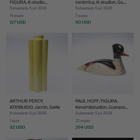
FIGURA, K-studio…
cerámica, K-studion, Gu…
Subastado 5 jul 2026
Subastado 5 jul 2026
14 pujas
7 pujas
127 USD
90 USD
ARTHUR PERCY.
PAUL HOFF. FIGURA,
ATRIBUIDO. Jarrón, Gefle
Keramikstudion, Gustavs…
Por…
Subastado 5 jul 2026
Subastado 5 jul 2026
1 puja
22 pujas
32 USD
294 USD