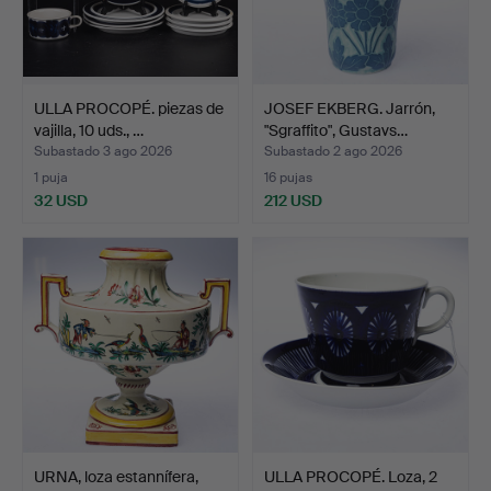
ULLA PROCOPÉ. piezas de
JOSEF EKBERG. Jarrón,
vajilla, 10 uds., …
"Sgraffito", Gustavs…
Subastado 3 ago 2026
Subastado 2 ago 2026
1 puja
16 pujas
32 USD
212 USD
URNA, loza estannífera,
ULLA PROCOPÉ. Loza, 2