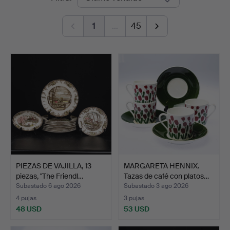
de
1
…
45
remate
PIEZAS DE VAJILLA, 13
MARGARETA HENNIX.
piezas, "The Friendl…
Tazas de café con platos…
Subastado 6 ago 2026
Subastado 3 ago 2026
4 pujas
3 pujas
48 USD
53 USD