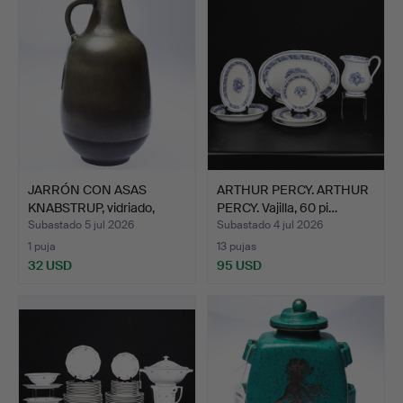
JARRÓN CON ASAS
ARTHUR PERCY. ARTHUR
KNABSTRUP, vidriado,
PERCY. Vajilla, 60 pi…
made …
Subastado 5 jul 2026
Subastado 4 jul 2026
1 puja
13 pujas
32 USD
95 USD