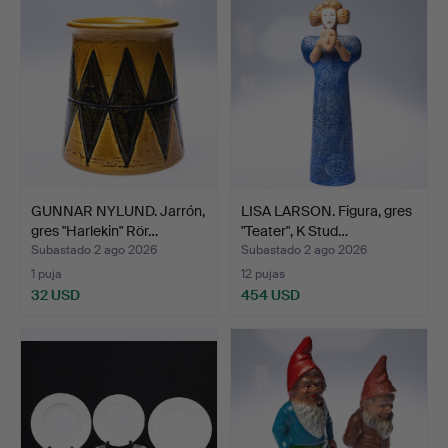
GUNNAR NYLUND. Jarrón,
LISA LARSON. Figura, gres
gres "Harlekin" Rör…
"Teater", K Stud…
Subastado 2 ago 2026
Subastado 2 ago 2026
1 puja
12 pujas
32 USD
454 USD