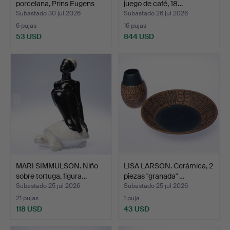
porcelana, Prins Eugens
juego de café, 18…
Wald…
Subastado 30 jul 2026
Subastado 26 jul 2026
6 pujas
16 pujas
53 USD
844 USD
MARI SIMMULSON. Niño
LISA LARSON. Cerámica, 2
sobre tortuga, figura…
piezas "granada" …
Subastado 25 jul 2026
Subastado 25 jul 2026
21 pujas
1 puja
118 USD
43 USD