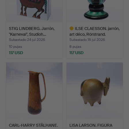
STIG LINDBERG. Jarrón,
ILSE CLAESSON. jarrón,
"Karneval", Studioh…
art déco, Rörstrand.
Subastado 24 jul 2026
Subastado 18 jul 2026
10 pujas
8 pujas
117 USD
117 USD
Lote
seleccionado
CARL-HARRY STÅLHANE.
LISA LARSON. FIGURA