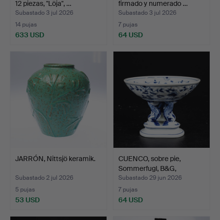
12 piezas, "Löja", …
firmado y numerado …
Subastado 3 jul 2026
Subastado 3 jul 2026
14 pujas
7 pujas
633 USD
64 USD
Lote
seleccionado
JARRÓN, Nittsjö keramik.
CUENCO, sobre pie,
Sommerfugl, B&G,
Dinama…
Subastado 2 jul 2026
Subastado 29 jun 2026
5 pujas
7 pujas
53 USD
64 USD