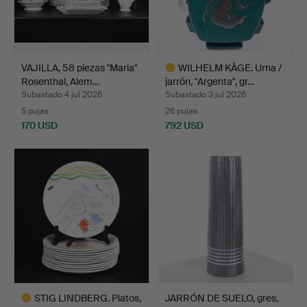
VAJILLA, 58 piezas "Maria"
WILHELM KÅGE. Urna /
Rosenthal, Alem…
jarrón, "Argenta", gr…
Subastado 4 jul 2026
Subastado 3 jul 2026
5 pujas
26 pujas
170 USD
792 USD
Lote
seleccionado
STIG LINDBERG. Platos,
JARRÓN DE SUELO, gres,