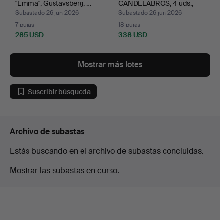
"Emma", Gustavsberg, …
CANDELABROS, 4 uds.,
"Luciatå…
Subastado 26 jun 2026
Subastado 26 jun 2026
7 pujas
18 pujas
285 USD
338 USD
Mostrar más lotes
Suscribir búsqueda
Archivo de subastas
Estás buscando en el archivo de subastas concluidas.
Mostrar las subastas en curso.