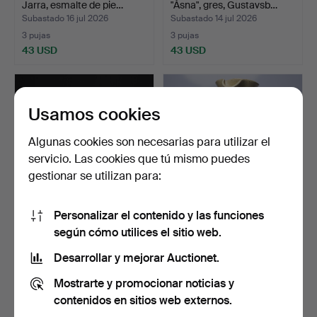
Jarra, esmalte de pie…
"Åsna", gres, Gustavsb…
Subastado 16 jul 2026
Subastado 14 jul 2026
3 pujas
3 pujas
43 USD
43 USD
Usamos cookies
Algunas cookies son necesarias para utilizar el
servicio. Las cookies que tú mismo puedes
gestionar se utilizan para:
Personalizar el contenido y las funciones
STIG LINDBERG. piezas de
JERK WERKMÄSTER.
según cómo utilices el sitio web.
vajilla, 29 pieza…
jarrón, cerámica, Nittsjö…
Subastado 13 jul 2026
Subastado 13 jul 2026
Desarrollar y mejorar Auctionet.
15 pujas
2 pujas
Mostrarte y promocionar noticias y
211 USD
37 USD
contenidos en sitios web externos.