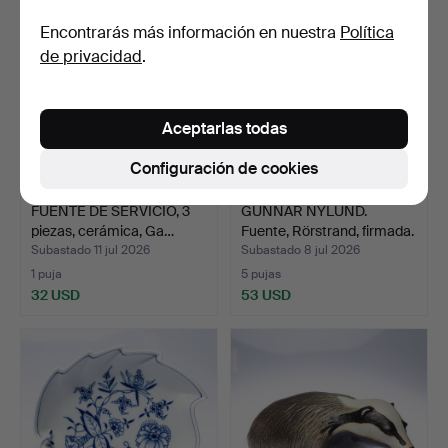
Encontrarás más información en nuestra
Política
de privacidad
.
Aceptarlas todas
Configuración de cookies
FUENTE DE SERVICIO, 3
GUNNAR NYLUND.
piezas, cerámica, Ga…
Fuente, Rörstrand, firmada.
Subastado 11 jul 2026
Subastado 8 jul 2026
1 puja
5 pujas
32 USD
53 USD