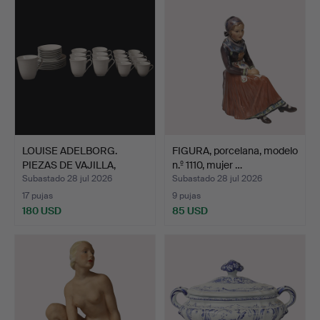
LOUISE ADELBORG.
FIGURA, porcelana, modelo
PIEZAS DE VAJILLA,
n.º 1110, mujer …
Porcel…
Subastado 28 jul 2026
Subastado 28 jul 2026
17 pujas
9 pujas
180 USD
85 USD