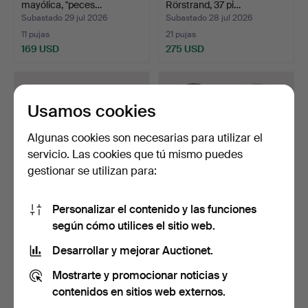
mayólica, "peces…
Rörstrand, 37 pi…
Subastado 29 jul 2026
Subastado 28 jul 2026
11 pujas
21 pujas
169 USD
275 USD
Usamos cookies
Algunas cookies son necesarias para utilizar el
servicio. Las cookies que tú mismo puedes
gestionar se utilizan para:
Personalizar el contenido y las funciones
LEIF NILSSON. Gres,
ULRIKA HYDMAN
según cómo utilices el sitio web.
cuencos variados, firm…
VALLIEN, cuencos, 4 uds.
cer…
Subastado 28 jul 2026
Subastado 28 jul 2026
Desarrollar y mejorar Auctionet.
3 pujas
5 pujas
Mostrarte y promocionar noticias y
43 USD
53 USD
contenidos en sitios web externos.