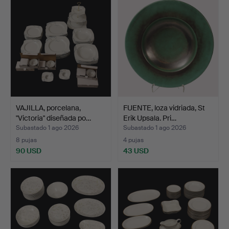
VAJILLA, porcelana,
FUENTE, loza vidriada, St
"Victoria" diseñada po…
Erik Upsala. Pri…
Subastado 1 ago 2026
Subastado 1 ago 2026
8 pujas
4 pujas
90 USD
43 USD