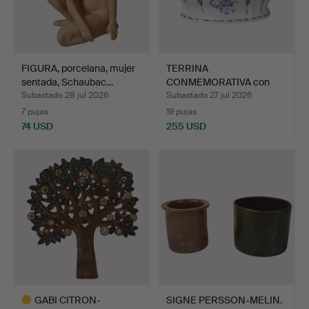
FIGURA, porcelana, mujer
TERRINA
sentada, Schaubac…
CONMEMORATIVA con
tapa, "250 års -…
Subastado 28 jul 2026
Subastado 27 jul 2026
7 pujas
19 pujas
74 USD
255 USD
GABI CITRON-
SIGNE PERSSON-MELIN.