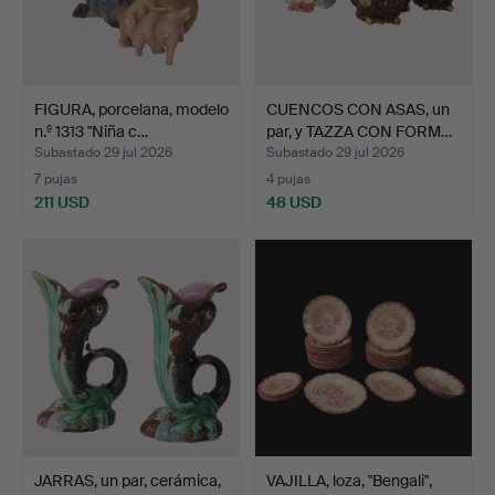
FIGURA, porcelana, modelo
CUENCOS CON ASAS, un
n.º 1313 "Niña c…
par, y TAZZA CON FORM…
Subastado 29 jul 2026
Subastado 29 jul 2026
7 pujas
4 pujas
211 USD
48 USD
JARRAS, un par, cerámica,
VAJILLA, loza, "Bengali",