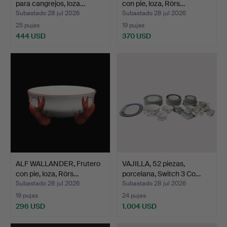
para cangrejos, loza…
con pie, loza, Rörs…
Subastado 28 jul 2026
Subastado 28 jul 2026
25 pujas
19 pujas
444 USD
370 USD
ALF WALLANDER, Frutero
VAJILLA, 52 piezas,
con pie, loza, Rörs…
porcelana, Switch 3 Co…
Subastado 28 jul 2026
Subastado 28 jul 2026
19 pujas
24 pujas
296 USD
1.004 USD