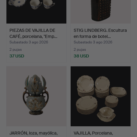
PIEZAS DE VAJILLA DE
STIG LINDBERG. Escultura
CAFÉ, porcelana, "Emp…
en forma de botel…
Subastado 3 ago 2026
Subastado 3 ago 2026
2 pujas
2 pujas
37 USD
38 USD
JARRÓN, loza, mayólica,
VAJILLA, Porcelana,