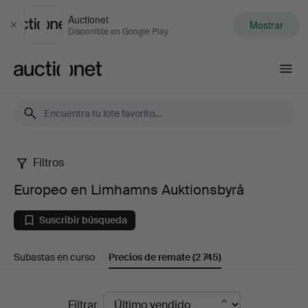
Auctionet
Mostrar
Cerrar
Disponible en Google Play
Auctionet.com
Filtros
Europeo
Europeo en Limhamns Auktionsbyrå
en
Suscribir búsqueda
Limhamns
Subastas en curso
Precios de remate
(2 745)
Auktionsbyrå
Precios
Filtrar