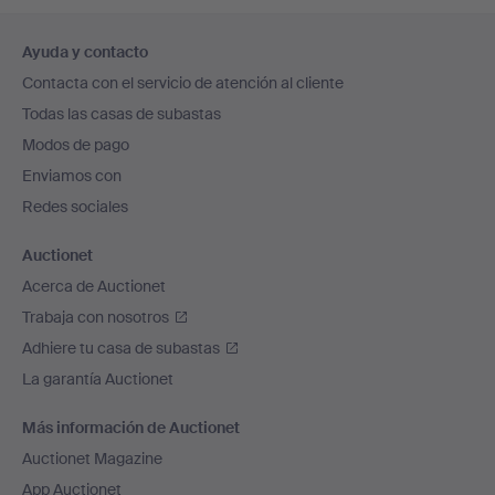
Navegación
Ayuda y contacto
en
Contacta con el servicio de atención al cliente
el
Todas las casas de subastas
pie
Modos de pago
de
Enviamos con
página
Redes sociales
Auctionet
Acerca de Auctionet
Trabaja con nosotros
Adhiere tu casa de subastas
La garantía Auctionet
Más información de Auctionet
Auctionet Magazine
App Auctionet