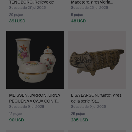
TENGBORG. Relieve de
Macetero, gres vidria…
pared/esc…
Subastado 27 jul 2026
Subastado 25 jul 2026
29 pujas
5 pujas
391 USD
48 USD
Lote
seleccionado
MEISSEN, JARRÓN, URNA
LISA LARSON. "Gato", gres,
PEQUEÑA y CAJA CON T…
de la serie "St…
Subastado 9 jul 2026
Subastado 9 jul 2026
12 pujas
25 pujas
90 USD
285 USD