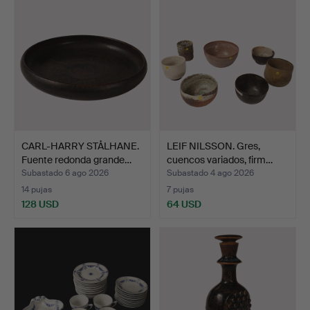
CARL-HARRY STÅLHANE.
LEIF NILSSON. Gres,
Fuente redonda grande…
cuencos variados, firm…
Subastado 6 ago 2026
Subastado 4 ago 2026
14 pujas
7 pujas
128 USD
64 USD