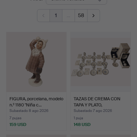
de
1
…
58
remate
FIGURA, porcelana, modelo
TAZAS DE CREMA CON
n.º 1180 "Niña c…
TAPA Y PLATO,
DECORACIÓ…
Subastado 8 ago 2026
Subastado 7 ago 2026
7 pujas
1 puja
159 USD
148 USD