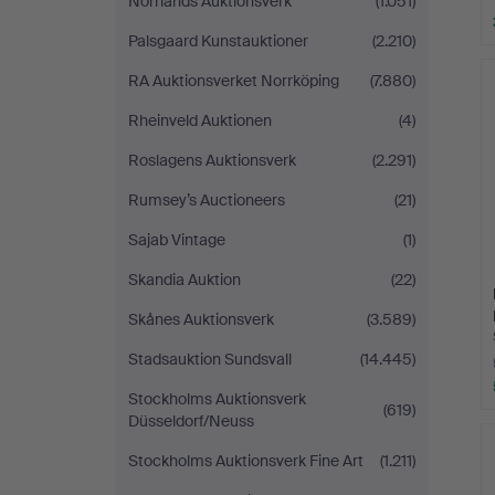
Norrlands Auktionsverk
(1.051)
Palsgaard Kunstauktioner
(2.210)
RA Auktionsverket Norrköping
(7.880)
Rheinveld Auktionen
(4)
Roslagens Auktionsverk
(2.291)
Rumsey’s Auctioneers
(21)
Sajab Vintage
(1)
Skandia Auktion
(22)
Skånes Auktionsverk
(3.589)
Stadsauktion Sundsvall
(14.445)
Stockholms Auktionsverk
(619)
Düsseldorf/Neuss
Stockholms Auktionsverk Fine Art
(1.211)