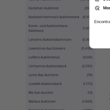
Mos
Karljohan Auktioner
(265)
Karlstad Hammarö Auktionsverk
(6.152)
Encontra
Kunst- und Auktionshaus
(1.303)
Kleinhenz
Laholms Auktionskammare
(5.169)
Lawrences Auctioneers
(5.430)
Leiflers Auktionshus
(1.034)
Limhamns Auktionsbyrå
(2.745)
Lyme Bay Auctions
(78)
Lysekils Auktionsbyrå
(1.770)
Ma San Auction
(13)
Markus Auktioner
(1.888)