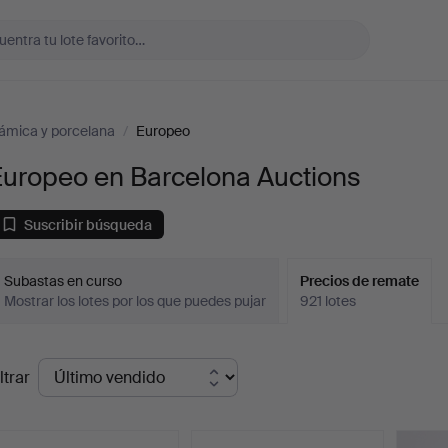
ámica y porcelana
/
Europeo
Europeo en Barcelona Auctions
Suscribir búsqueda
Subastas en curso
Precios de remate
Mostrar los lotes por los que puedes pujar
921 lotes
recios
ltrar
de
emate