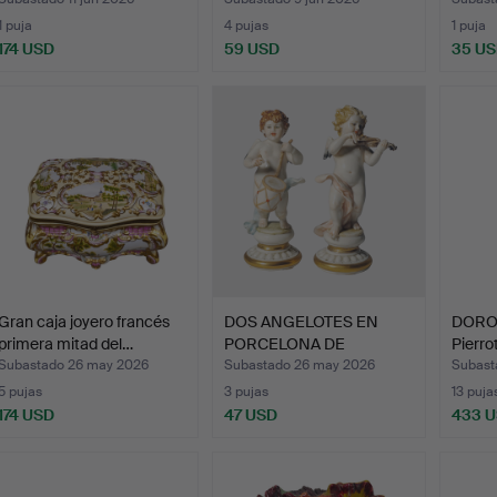
1 puja
4 pujas
1 puja
174 USD
59 USD
35 U
Gran caja joyero francés
DOS ANGELOTES EN
DORO
primera mitad del…
PORCELONA DE
Pierrot
CAPODIMONTE.
Subastado 26 may 2026
Subastado 26 may 2026
Subast
5 pujas
3 pujas
13 puja
174 USD
47 USD
433 