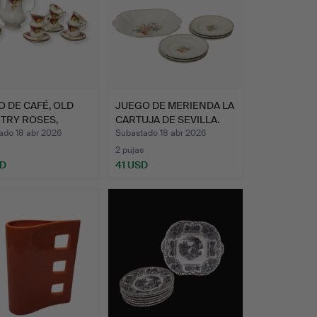
 DE CAFÉ, OLD
JUEGO DE MERIENDA LA
TRY ROSES,
CARTUJA DE SEVILLA.
L AL…
ado 18 abr 2026
Subastado 18 abr 2026
2 pujas
SD
41 USD