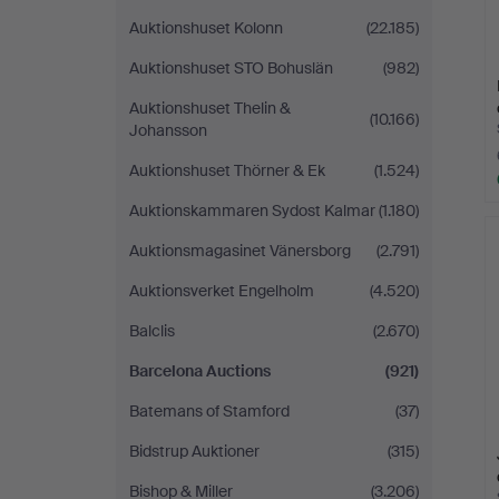
Auktionshuset Kolonn
(22.185)
Auktionshuset STO Bohuslän
(982)
Auktionshuset Thelin &
(10.166)
Johansson
Auktionshuset Thörner & Ek
(1.524)
Auktionskammaren Sydost Kalmar
(1.180)
Auktionsmagasinet Vänersborg
(2.791)
Auktionsverket Engelholm
(4.520)
Balclis
(2.670)
Barcelona Auctions
(921)
Batemans of Stamford
(37)
Bidstrup Auktioner
(315)
Bishop & Miller
(3.206)