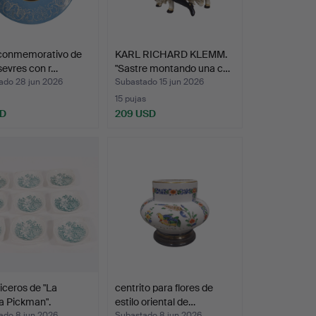
 conmemorativo de
KARL RICHARD KLEMM.
 sevres con r…
"Sastre montando una c…
ado 28 jun 2026
Subastado 15 jun 2026
15 pujas
SD
209 USD
iceros de "La
centrito para flores de
a Pickman".
estilo oriental de…
ado 8 jun 2026
Subastado 8 jun 2026