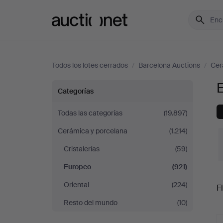
Auctionet.com
Todos los lotes cerrados
/
Barcelona Auctions
/
Cer
Europeo
Categorías
en
Todas las categorías
(19.897)
Cerámica y porcelana
(1.214)
Barcelona
Cristalerías
(59)
Auctions
Europeo
(921)
P
Oriental
(224)
Fi
Resto del mundo
(10)
r