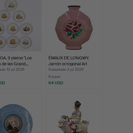
A. 9 platos "Los
ÉMAUX DE LONGWY.
 de las Grand…
Jarrón octogonal Art
Déco…
do 10 jul 2026
Subastado 3 jul 2026
6 pujas
USD
64 USD