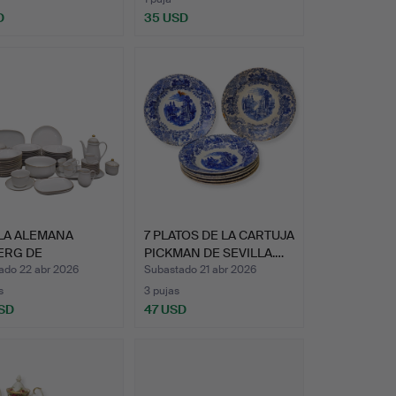
D
35 USD
LA ALEMANA
7 PLATOS DE LA CARTUJA
ERG DE
PICKMAN DE SEVILLA.…
ELANA FINA …
ado 22 abr 2026
Subastado 21 abr 2026
s
3 pujas
SD
47 USD