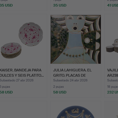
35 USD
35 USD
41 US
KAISER. BANDEJA PARA
JULIA LAHIGUERA. EL
VAJIL
DULCES Y SEIS PLATITO…
GRITO. PLACAS DE
ARZB
CERÁM…
PORC
Subastado 27 abr 2026
Subastado 24 abr 2026
Subast
5 pujas
2 pujas
18 puja
58 USD
58 USD
232 U