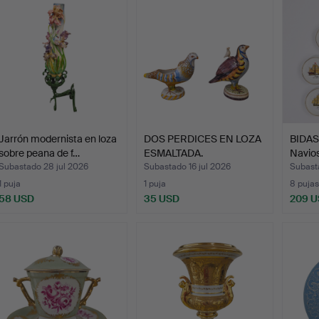
Jarrón modernista en loza
DOS PERDICES EN LOZA
BIDASO
sobre peana de f…
ESMALTADA.
Navios
Subastado 28 jul 2026
Subastado 16 jul 2026
Subasta
1 puja
1 puja
8 pujas
58 USD
35 USD
209 