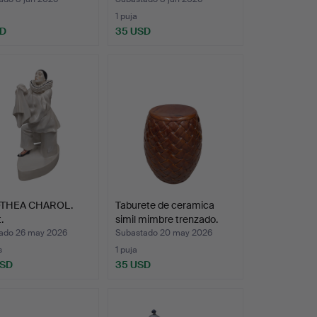
1 puja
SD
35 USD
THEA CHAROL.
Taburete de ceramica
.
simil mimbre trenzado.
ado 26 may 2026
Subastado 20 may 2026
s
1 puja
USD
35 USD