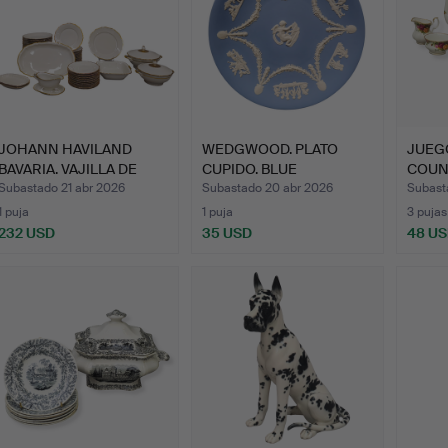
JOHANN HAVILAND
WEDGWOOD. PLATO
JUEGO
BAVARIA. VAJILLA DE
CUPIDO. BLUE
COUN
PORCEL…
JASPERWARE.
ROYA
Subastado 21 abr 2026
Subastado 20 abr 2026
Subast
1 puja
1 puja
3 pujas
232 USD
35 USD
48 U