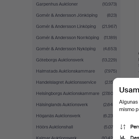
Garpenhus Auktioner
(10.973)
Gomér & Andersson Jönköping
(823)
Gomér & Andersson Linköping
(21.967)
Gomér & Andersson Norrköping
(11.189)
Gomér & Andersson Nyköping
(4.653)
Göteborgs Auktionsverk
(13.229)
Halmstads Auktionskammare
(7.975)
Handelslagret Auktionsservice
(2.153)
Usam
Helsingborgs Auktionskammare
(27.602)
Algunas 
Hälsinglands Auktionsverk
(2.649)
mismo pu
Höganäs Auktionsverk
(6.230)
Per
Höörs Auktionshall
(5.072)
Des
Kalmar Auktionsverk
(10.420)