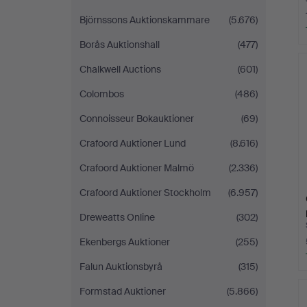
Björnssons Auktionskammare
(5.676)
Borås Auktionshall
(477)
Chalkwell Auctions
(601)
Colombos
(486)
Connoisseur Bokauktioner
(69)
Crafoord Auktioner Lund
(8.616)
Crafoord Auktioner Malmö
(2.336)
Crafoord Auktioner Stockholm
(6.957)
Dreweatts Online
(302)
Ekenbergs Auktioner
(255)
Falun Auktionsbyrå
(315)
Formstad Auktioner
(5.866)