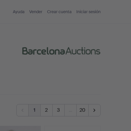
Ayuda
Vender
Crear cuenta
Iniciar sesión
1
2
3
…
20