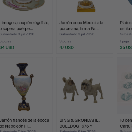
Limoges, soupière égoïste,
Jarrón copa Médicis de
Plato
o sopera puérpe…
porcelana, firma Pa…
estilo
Subastado 3 jul 2026
Subastado 3 jul 2026
Subast
6 pujas
3 pujas
1 puja
64 USD
47 USD
35 U
Jarrón francés de la época
BING & GRONDAHL.
10 cen
de Napoleón III…
BULLDOG 1676 Y
Cartuj
BULLDOG FR…
Subastado 11 jun 2026
Subastado 9 jun 2026
Subast