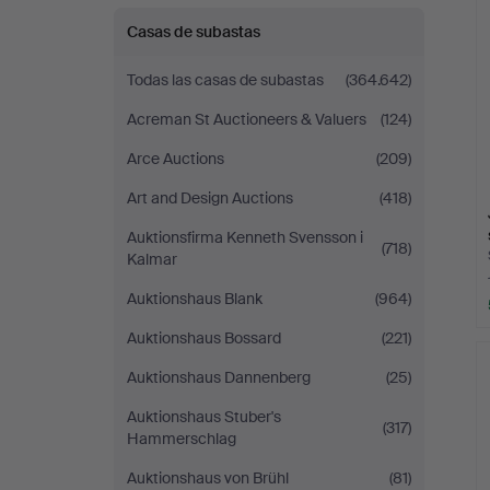
Casas de subastas
Todas las casas de subastas
(364.642)
Acreman St Auctioneers & Valuers
(124)
Arce Auctions
(209)
Art and Design Auctions
(418)
Auktionsfirma Kenneth Svensson i
(718)
Kalmar
Auktionshaus Blank
(964)
Auktionshaus Bossard
(221)
Auktionshaus Dannenberg
(25)
Auktionshaus Stuber's
(317)
Hammerschlag
Auktionshaus von Brühl
(81)