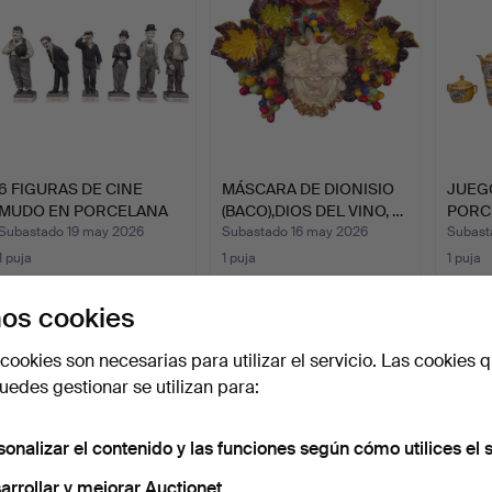
6 FIGURAS DE CINE
MÁSCARA DE DIONISIO
JUEG
MUDO EN PORCELANA
(BACO),DIOS DEL VINO, …
PORC
BISCUI…
"ESC
Subastado 19 may 2026
Subastado 16 may 2026
Subast
1 puja
1 puja
1 puja
35 USD
35 USD
47 US
os cookies
cookies son necesarias para utilizar el servicio. Las cookies q
edes gestionar se utilizan para:
sonalizar el contenido y las funciones según cómo utilices el s
arrollar y mejorar Auctionet.