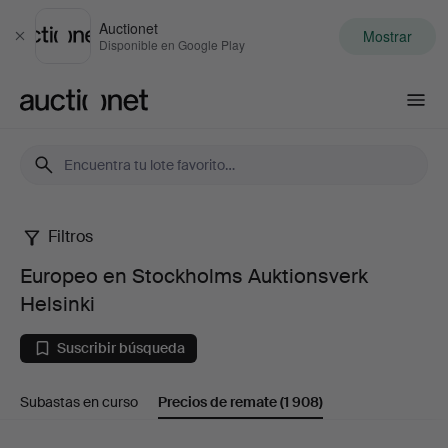
Auctionet
Mostrar
Cerrar
Disponible en Google Play
Auctionet.com
Filtros
Europeo
Europeo en Stockholms Auktionsverk
en
Helsinki
Stockholms
Suscribir búsqueda
Auktionsverk
Subastas en curso
Precios de remate
(1 908)
Helsinki