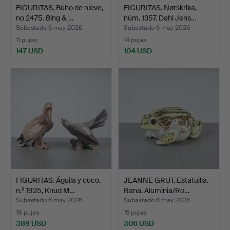
FIGURITAS. Búho de nieve,
FIGURITAS. Nøtskrika,
no 2475. Bing & …
núm. 1357. Dahl Jens…
Subastado 6 may 2026
Subastado 6 may 2026
11 pujas
14 pujas
147 USD
104 USD
FIGURITAS. Águila y cuco,
JEANNE GRUT. Estatuilla.
n.º 1925, Knud M…
Rana. Aluminia/Ro…
Subastado 6 may 2026
Subastado 6 may 2026
18 pujas
15 pujas
389 USD
306 USD