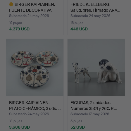
BIRGER KAIPIAINEN.
FRIEDL KJELLBERG.
FUENTE DECORATIVA,
Salud, gres. Firmado ARA…
firm…
Subastado 24 may 2026
Subastado 24 may 2026
19 pujas
16 pujas
4.379 USD
446 USD
Lote
seleccionado
BIRGER KAIPIAINEN.
FIGURAS, 2 unidades.
PLATO CERÁMICO, 3 uds. …
Números 3501 y 260. R…
Subastado 24 may 2026
Subastado 17 may 2026
18 pujas
5 pujas
3.688 USD
52 USD