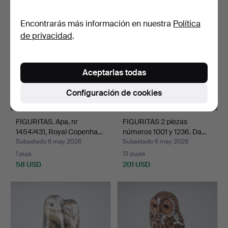
Encontrarás más información en nuestra
Política
de privacidad
.
Aceptarlas todas
Configuración de cookies
FIGURITAS. Apa, nr
FIGURITAS 2 piezas
1454/431, Royal Copenha…
números 1001 y 1236. Da…
Subastado 6 may 2026
Subastado 6 may 2026
1 puja
13 pujas
58 USD
201 USD