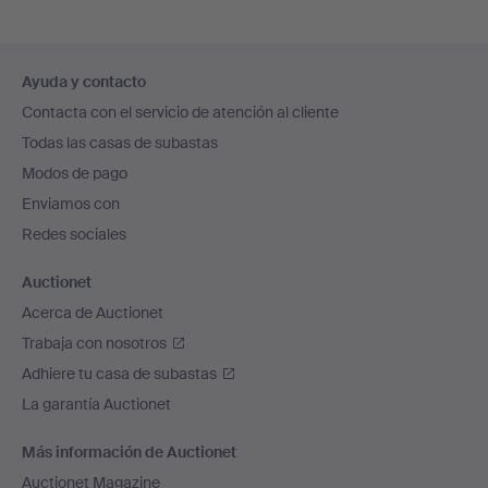
Navegación
Ayuda y contacto
en
Contacta con el servicio de atención al cliente
el
Todas las casas de subastas
pie
Modos de pago
de
Enviamos con
página
Redes sociales
Auctionet
Acerca de Auctionet
Trabaja con nosotros
Adhiere tu casa de subastas
La garantía Auctionet
Más información de Auctionet
Auctionet Magazine