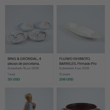
BING & GRÖNDAL, 4
FUJIWO ISHIMOTO.
piezas de porcelana.
BARRILES. Firmado Pro
Art…
Subastado 18 jun 2026
Subastado 4 jun 2026
1 puja
12 pujas
35 USD
208 USD