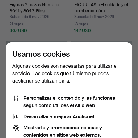
Figuras 2 piezas Números
FIGURITAS. «El soldado y el
8041 y 8043. Bing…
bombero», núm.…
Subastado 6 may 2026
Subastado 6 may 2026
21 pujas
18 pujas
307 USD
142 USD
Usamos cookies
Algunas cookies son necesarias para utilizar el
servicio. Las cookies que tú mismo puedes
gestionar se utilizan para:
Personalizar el contenido y las funciones
según cómo utilices el sitio web.
FIGURITAS. Lion, núm.
CHRISTIAN THOMSEN.
2022. Dahl Jensen, D…
Estatuilla. «Fauno con …
Desarrollar y mejorar Auctionet.
Subastado 6 may 2026
Subastado 6 may 2026
Mostrarte y promocionar noticias y
27 pujas
9 pujas
683 USD
162 USD
contenidos en sitios web externos.