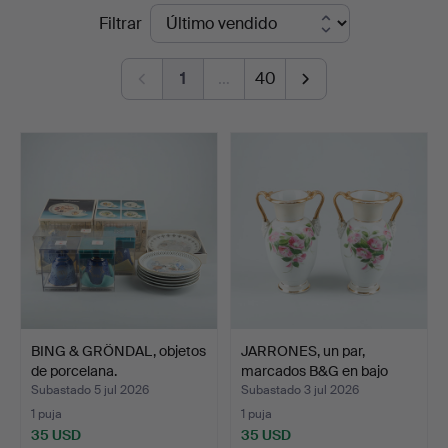
Precios
Filtrar
de
1
…
40
remate
BING & GRÖNDAL, objetos
JARRONES, un par,
de porcelana.
marcados B&G en bajo
vid…
Subastado 5 jul 2026
Subastado 3 jul 2026
1 puja
1 puja
35 USD
35 USD