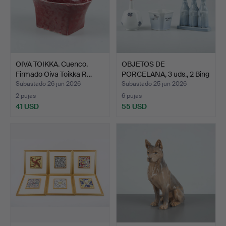
OIVA TOIKKA. Cuenco.
OBJETOS DE
Firmado Oiva Toikka R…
PORCELANA, 3 uds., 2 Bing
& Grö…
Subastado 26 jun 2026
Subastado 25 jun 2026
2 pujas
6 pujas
41 USD
55 USD