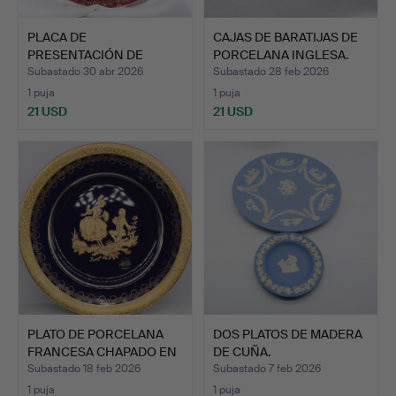
PLACA DE
CAJAS DE BARATIJAS DE
PRESENTACIÓN DE
PORCELANA INGLESA.
PORCELANA FRANCES…
Subastado 30 abr 2026
Subastado 28 feb 2026
1 puja
1 puja
21 USD
21 USD
PLATO DE PORCELANA
DOS PLATOS DE MADERA
FRANCESA CHAPADO EN
DE CUÑA.
ORO…
Subastado 18 feb 2026
Subastado 7 feb 2026
1 puja
1 puja