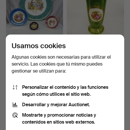
Usamos cookies
4 X PLATOS DE
JARRÓN DE PORCELANA
PORCELANA FRANCESA.
FRANCESA.
Subastado 10 nov 2025
Subastado 21 jul 2025
Algunas cookies son necesarias para utilizar el
1 puja
1 puja
servicio. Las cookies que tú mismo puedes
34 USD
34 USD
gestionar se utilizan para:
Personalizar el contenido y las funciones
según cómo utilices el sitio web.
Desarrollar y mejorar Auctionet.
Mostrarte y promocionar noticias y
contenidos en sitios web externos.