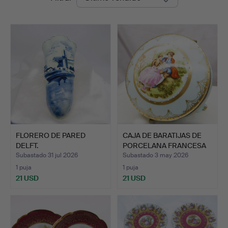
de
remate
FLORERO DE PARED
CAJA DE BARATIJAS DE
DELFT.
PORCELANA FRANCESA
VI…
Subastado 31 jul 2026
Subastado 3 may 2026
1 puja
1 puja
21 USD
21 USD