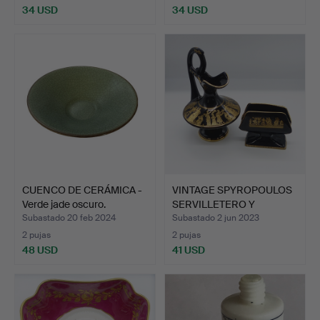
34 USD
34 USD
CUENCO DE CERÁMICA -
VINTAGE SPYROPOULOS
Verde jade oscuro.
SERVILLETERO Y
JARROTE.
Subastado 20 feb 2024
Subastado 2 jun 2023
2 pujas
2 pujas
48 USD
41 USD