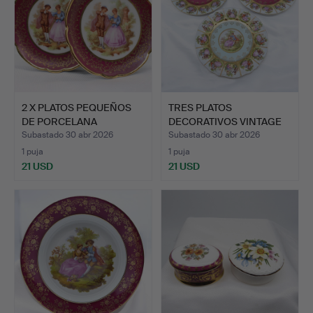
2 X PLATOS PEQUEÑOS
TRES PLATOS
DE PORCELANA
DECORATIVOS VINTAGE
FRANCESA.
DE J.K.W C…
Subastado 30 abr 2026
Subastado 30 abr 2026
1 puja
1 puja
21 USD
21 USD