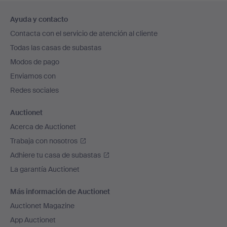
Navegación
Ayuda y contacto
en
Contacta con el servicio de atención al cliente
el
Todas las casas de subastas
pie
Modos de pago
de
Enviamos con
página
Redes sociales
Auctionet
Acerca de Auctionet
Trabaja con nosotros
Adhiere tu casa de subastas
La garantía Auctionet
Más información de Auctionet
Auctionet Magazine
App Auctionet