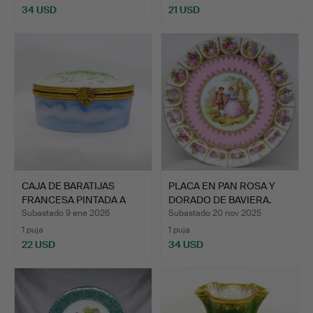
34 USD
21 USD
CAJA DE BARATIJAS
PLACA EN PAN ROSA Y
FRANCESA PINTADA A
DORADO DE BAVIERA.
MANO.
Subastado 9 ene 2026
Subastado 20 nov 2025
1 puja
1 puja
22 USD
34 USD