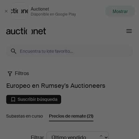
Auctionet
Mostrar
Cerrar
Disponible en Google Play
Auctionet.com
Filtros
Europeo
Europeo en Rumsey’s Auctioneers
en
Suscribir búsqueda
Rumsey’s
Subastas en curso
Precios de remate
(21)
Auctioneers
Precios
Filtrar