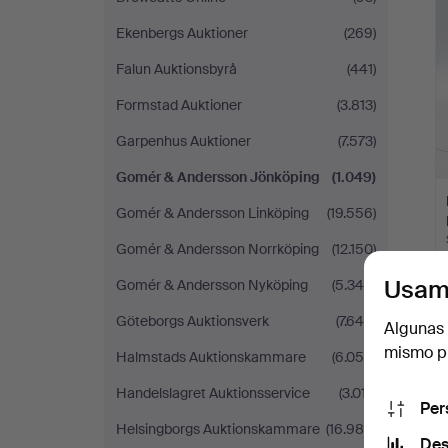
s
Ekenbergs Auktioner
(269)
Falun Auktionsbyrå
(441)
Formstad Auktioner
(3.813)
Garpenhus Auktioner
(7.573)
Gomér & Andersson Jönköping
(1.049)
Gomér & Andersson Linköping
(19.556)
Gomér & Andersson Norrköping
(12.150)
Usam
Gomér & Andersson Nyköping
(5.346)
Göteborgs Auktionsverk
(7.649)
Algunas 
mismo pu
Halmstads Auktionskammare
(6.050)
Handelslagret Auktionsservice
(3.017)
Per
Helsingborgs Auktionskammare
(16.985)
Des