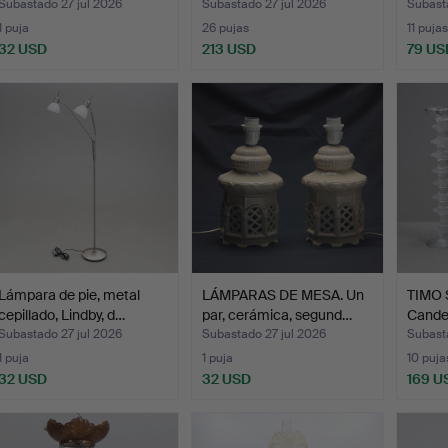
Subastado 27 jul 2026
Subastado 27 jul 2026
Subasta
1 puja
26 pujas
11 pujas
32 USD
213 USD
79 US
Lámpara de pie, metal
LÁMPARAS DE MESA. Un
TIMO 
cepillado, Lindby, d…
par, cerámica, segund…
Candel
"Fest
Subastado 27 jul 2026
Subastado 27 jul 2026
Subast
1 puja
1 puja
10 puja
32 USD
32 USD
169 U