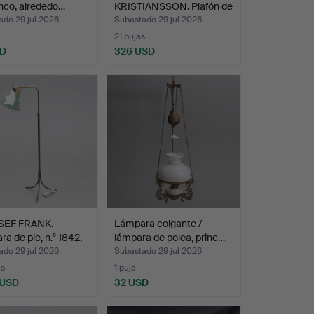
nco, alrededo…
KRISTIANSSON. Plafón de
techo,…
ado 29 jul 2026
Subastado 29 jul 2026
21 pujas
SD
326 USD
SEF FRANK.
Lámpara colgante /
a de pie, n.º 1842,
lámpara de polea, princ…
ado 29 jul 2026
Subastado 29 jul 2026
as
1 puja
 USD
32 USD