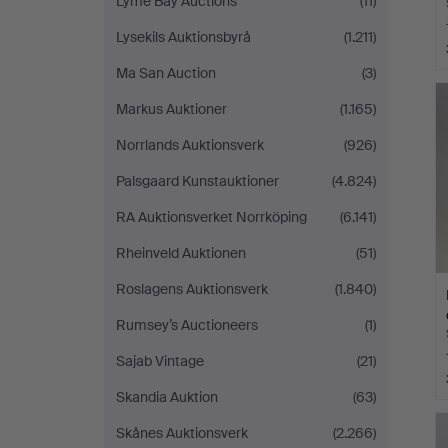
Lyme Bay Auctions
(11)
Lysekils Auktionsbyrå
(1.211)
Ma San Auction
(3)
Markus Auktioner
(1.165)
Norrlands Auktionsverk
(926)
Palsgaard Kunstauktioner
(4.824)
RA Auktionsverket Norrköping
(6.141)
Rheinveld Auktionen
(51)
Roslagens Auktionsverk
(1.840)
Rumsey’s Auctioneers
(1)
Sajab Vintage
(21)
Skandia Auktion
(63)
Skånes Auktionsverk
(2.266)