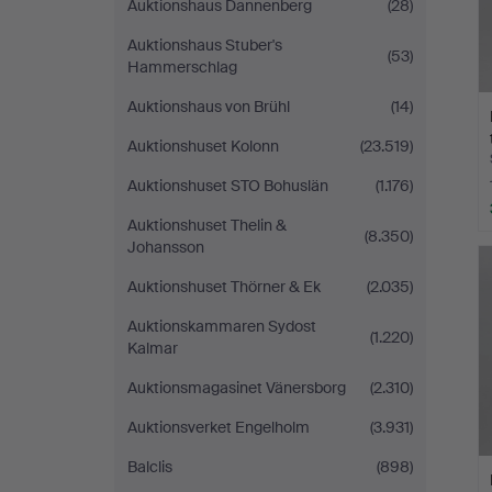
Auktionshaus Dannenberg
(28)
Auktionshaus Stuber's
(53)
Hammerschlag
Auktionshaus von Brühl
(14)
Auktionshuset Kolonn
(23.519)
Auktionshuset STO Bohuslän
(1.176)
Auktionshuset Thelin &
(8.350)
Johansson
Auktionshuset Thörner & Ek
(2.035)
Auktionskammaren Sydost
(1.220)
Kalmar
Auktionsmagasinet Vänersborg
(2.310)
Auktionsverket Engelholm
(3.931)
Balclis
(898)