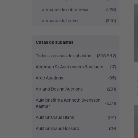
r
Andersson
Lámparas de sobremesa
(228)
Jönköping
Lámparas de techo
(345)
Casas de subastas
Todas las casas de subastas
(306.942)
Acreman St Auctioneers & Valuers
(17)
Arce Auctions
(95)
Art and Design Auctions
(291)
Auktionsfirma Kenneth Svensson i
(1.071)
Kalmar
Auktionshaus Blank
(174)
Auktionshaus Bossard
(79)