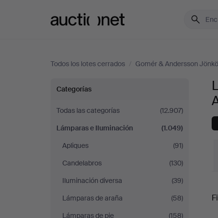
Auctionet.com
Todos los lotes cerrados
/
Gomér & Andersson Jönkö
Lámparas
Categorías
e
Todas las categorías
(12.907)
Lámparas e Iluminación
(1.049)
Iluminación
Apliques
(91)
en
Candelabros
(130)
Gomér
Iluminación diversa
(39)
P
Fi
Lámparas de araña
(58)
&
Lámparas de pie
(158)