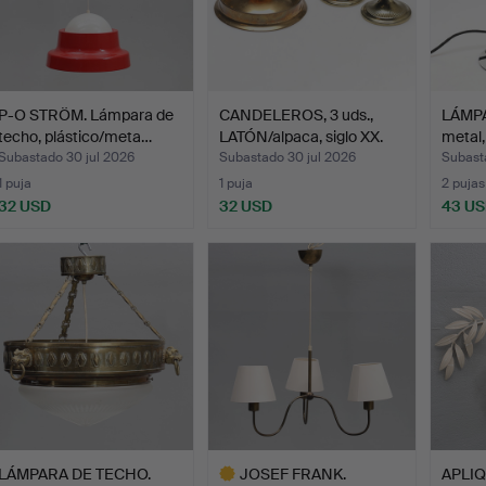
P-O STRÖM. Lámpara de
CANDELEROS, 3 uds.,
LÁMPA
techo, plástico/meta…
LATÓN/alpaca, siglo XX.
metal,
Subastado 30 jul 2026
Subastado 30 jul 2026
Subast
1 puja
1 puja
2 pujas
32 USD
32 USD
43 U
LÁMPARA DE TECHO.
JOSEF FRANK.
APLIQ