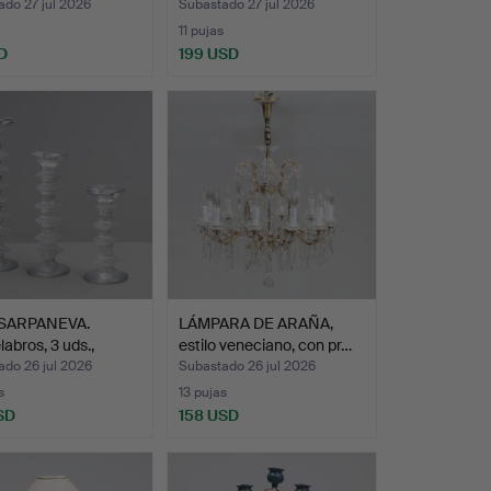
hierro for…
do 27 jul 2026
Subastado 27 jul 2026
11 pujas
D
199 USD
SARPANEVA.
LÁMPARA DE ARAÑA,
abros, 3 uds.,
estilo veneciano, con pr…
…
ado 26 jul 2026
Subastado 26 jul 2026
s
13 pujas
SD
158 USD