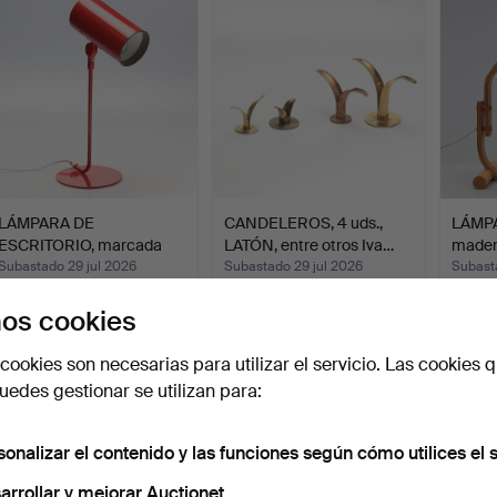
eleccionado
selecci
LÁMPARA DE
CANDELEROS, 4 uds.,
LÁMPA
ESCRITORIO, marcada
LATÓN, entre otros Iva…
madera
GK.
…
Subastado 29 jul 2026
Subastado 29 jul 2026
Subast
14 pujas
9 pujas
7 pujas
os cookies
85 USD
74 USD
64 U
cookies son necesarias para utilizar el servicio. Las cookies q
edes gestionar se utilizan para:
sonalizar el contenido y las funciones según cómo utilices el s
arrollar y mejorar Auctionet.