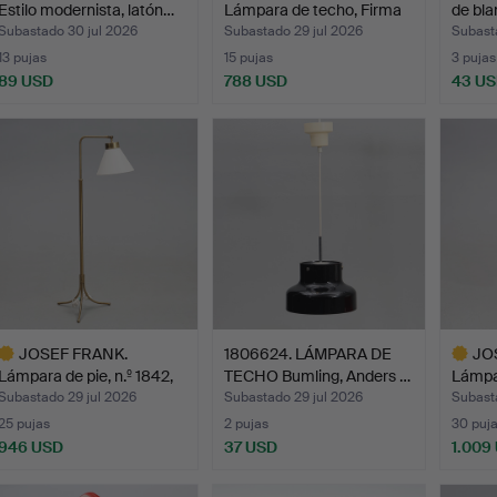
Estilo modernista, latón…
Lámpara de techo, Firma
de bla
Svens…
Subastado 30 jul 2026
Subastado 29 jul 2026
Subast
13 pujas
15 pujas
3 pujas
89 USD
788 USD
43 U
Lote
seleccionado
JOSEF FRANK.
1806624. LÁMPARA DE
JO
Lámpara de pie, n.º 1842,
TECHO Bumling, Anders …
Lámpar
par…
par…
Subastado 29 jul 2026
Subastado 29 jul 2026
Subast
25 pujas
2 pujas
30 puj
946 USD
37 USD
1.009
ote
Lote