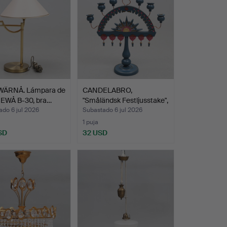
WÄRNÅ. Lámpara de
CANDELABRO,
 EWÅ B-30, bra…
"Småländsk Festljusstake",
mad…
do 6 jul 2026
Subastado 6 jul 2026
1 puja
SD
32 USD