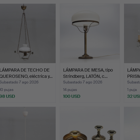
emate
LÁMPARA DE TECHO DE
LÁMPARA DE MESA, tipo
LÁMP
QUEROSENO, eléctrica y…
Strindberg, LATÓN, c…
PRISM
Subastado 7 ago 2026
Subastado 7 ago 2026
Subast
10 pujas
14 pujas
1 puja
98 USD
100 USD
32 US