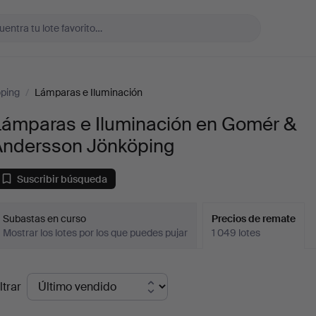
ping
/
Lámparas e Iluminación
Lámparas e Iluminación en Gomér &
Andersson Jönköping
Suscribir búsqueda
Subastas en curso
Precios de remate
Mostrar los lotes por los que puedes pujar
1 049 lotes
recios
ltrar
de