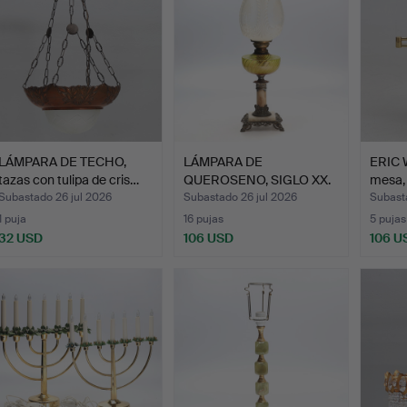
LÁMPARA DE TECHO,
LÁMPARA DE
ERIC 
tazas con tulipa de cris…
QUEROSENO, SIGLO XX.
mesa,
Subastado 26 jul 2026
Subastado 26 jul 2026
Subasta
1 puja
16 pujas
5 pujas
32 USD
106 USD
106 U