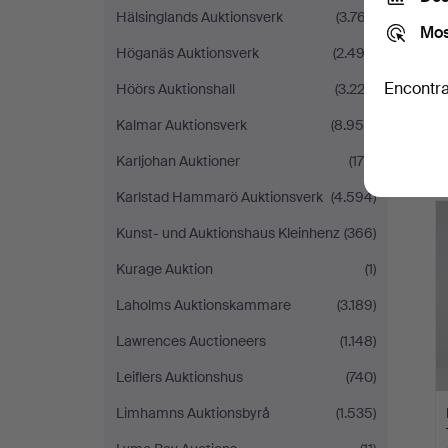
Hälsinglands Auktionsverk
(3.767)
Mos
Höganäs Auktionsverk
(2.493)
Encontra
Höörs Auktionshall
(3.222)
Kalmar Auktionsverk
(8.959)
Karljohan Auktioner
(175)
Karlstad Hammarö Auktionsverk
(4.594)
Kunst- und Auktionshaus Kleinhenz
(366)
Kurage Auktion
(1)
Laholms Auktionskammare
(3.189)
Lawrences Auctioneers
(1.148)
Leiflers Auktionshus
(740)
Limhamns Auktionsbyrå
(1.535)