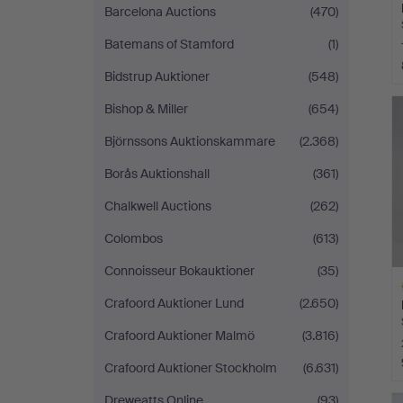
Barcelona Auctions
(470)
Batemans of Stamford
(1)
Bidstrup Auktioner
(548)
Bishop & Miller
(654)
Björnssons Auktionskammare
(2.368)
Borås Auktionshall
(361)
Chalkwell Auctions
(262)
Colombos
(613)
Connoisseur Bokauktioner
(35)
Crafoord Auktioner Lund
(2.650)
Crafoord Auktioner Malmö
(3.816)
Crafoord Auktioner Stockholm
(6.631)
L
Dreweatts Online
(93)