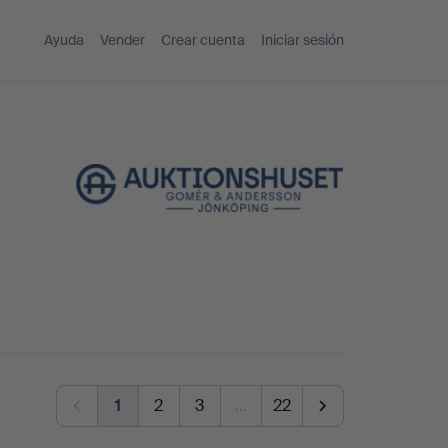
Ayuda
Vender
Crear cuenta
Iniciar sesión
1
2
3
…
22