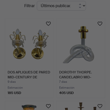
Subastas
Filtrar
Stuber's
en
Hammerschlag
curso
DOS APLIQUES DE PARED
DOROTHY THORPE.
MID-CENTURY DE
CANDELABRO MID-
LATÓN…
CENTURY EN …
9 días
7 días
Estimación
Estimación
185 USD
405 USD