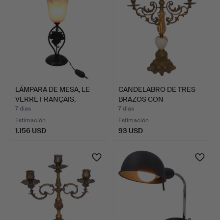
LÁMPARA DE MESA, LE
CANDELABRO DE TRES
VERRE FRANÇAIS,
BRAZOS CON
CHARLE…
ELEMENTOS DE…
7 días
7 días
Estimación
Estimación
1.156 USD
93 USD