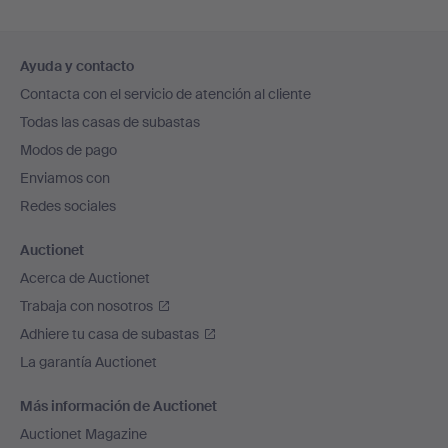
Navegación
Ayuda y contacto
en
Contacta con el servicio de atención al cliente
el
Todas las casas de subastas
pie
Modos de pago
de
Enviamos con
página
Redes sociales
Auctionet
Acerca de Auctionet
Trabaja con nosotros
Adhiere tu casa de subastas
La garantía Auctionet
Más información de Auctionet
Auctionet Magazine