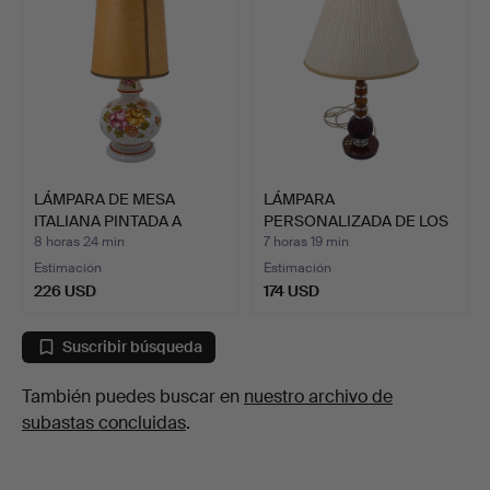
LÁMPARA DE MESA
LÁMPARA
ITALIANA PINTADA A
PERSONALIZADA DE LOS
MANO DE…
AÑOS 70 CON L…
8 horas 24 min
7 horas 19 min
Estimación
Estimación
226 USD
174 USD
Suscribir búsqueda
También puedes buscar en
nuestro archivo de
subastas concluidas
.