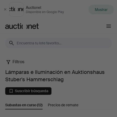
Auctionet
Mostrar
Cerrar
Disponible en Google Play
Auctionet.com
Filtros
Lámparas
Lámparas e Iluminación en Auktionshaus
e
Stuber's Hammerschlag
Iluminación
Suscribir búsqueda
en
Subastas en curso
(12)
Precios de remate
Auktionshaus