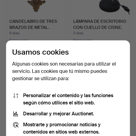
CANDELABRO DE TRES
LÁMPARA DE ESCRITORIO
BRAZOS DE METAL.
CON CUELLO DE CISNE.
6 días
3 días
Estimación
Estimación
93 USD
64 USD
Usamos cookies
Algunas cookies son necesarias para utilizar el
servicio. Las cookies que tú mismo puedes
gestionar se utilizan para:
Personalizar el contenido y las funciones
según cómo utilices el sitio web.
Desarrollar y mejorar Auctionet.
AEROZON ELIMINADOR
SET DE PORTAVELAS DE
Mostrarte y promocionar noticias y
DE HUMO ASIÁTICO DE
PIEDRA NATURAL.
contenidos en sitios web externos.
POR…
23 horas
2 días