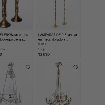
LEROS, un par de
LÁMPARAS DE PIE, un par
, cuerpo trenza…
en metal dorado, s…
9 días
ción
1 puja
SD
32 USD