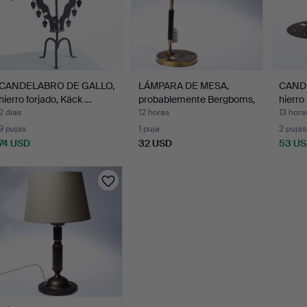
CANDELABRO DE GALLO,
LÁMPARA DE MESA,
CANDE
hierro forjado, Käck …
probablemente Bergboms,
hierro
m…
2 días
12 horas
13 hora
9 pujas
1 puja
2 pujas
74 USD
32 USD
53 U