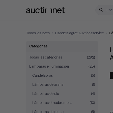
Auctionet.com
Todos los lotes
/
Handelslagret Auktionsservice
/
Lá
Lámparas
Categorías
e
A
Todas las categorías
(292)
Lámparas e Iluminación
(25)
Iluminación
Candelabros
(5)
en
Lámparas de araña
(1)
Handelslagret
Lámparas de pie
(4)
Lámparas de sobremesa
(10)
Auktionsservice
S
Lámparas de techo
(5)