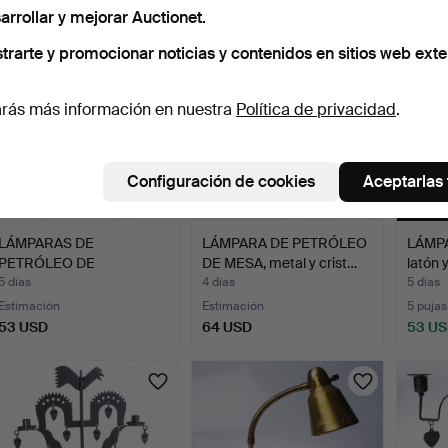
arrollar y mejorar Auctionet.
trarte y promocionar noticias y contenidos en sitios web exte
rás más información en nuestra
Política de privacidad
.
Configuración de cookies
Aceptarlas
LÁMPARAS DE
LÁMPARA DE PETRÓLEO
LÁMP
PETRÓLEO DE
DE MESA, metal y crist…
latón 
SOBREMESA, 2 uds.,…
5 días
4 días
5 días
Estimación
Estimación
5 pujas
53 USD
64 USD
53 U