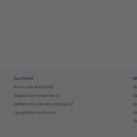
Auctionet
M
Acerca de Auctionet
A
Trabaja con nosotros
A
Adhiere tu casa de subastas
A
La garantía Auctionet
Ar
T