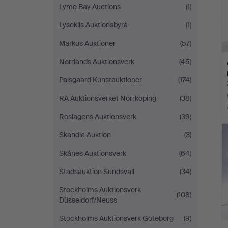
Lyme Bay Auctions
(1)
Lysekils Auktionsbyrå
(1)
Markus Auktioner
(57)
Norrlands Auktionsverk
(45)
Palsgaard Kunstauktioner
(174)
RA Auktionsverket Norrköping
(38)
Roslagens Auktionsverk
(39)
Skandia Auktion
(3)
Skånes Auktionsverk
(64)
Stadsauktion Sundsvall
(34)
Stockholms Auktionsverk
(108)
Düsseldorf/Neuss
Stockholms Auktionsverk Göteborg
(9)