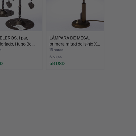
LEROS, 1 par,
LÁMPARA DE MESA,
 forjado, Hugo Be…
primera mitad del siglo X…
s
15 horas
6 pujas
SD
58 USD