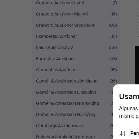
Crafoord Auktioner Lund
(7)
Crafoord Auktioner Malmö
(16)
Crafoord Auktioner Stockholm
(89)
Ekenbergs Auktioner
(35)
Falun Auktionsbyrå
(58)
Formstad Auktioner
(43)
Garpenhus Auktioner
(15)
Gomér & Andersson Jönköping
(26)
Gomér & Andersson Linköping
(18)
Usam
Gomér & Andersson Norrköping
(20)
Algunas 
Gomér & Andersson Nyköping
(18)
mismo pu
Göteborgs Auktionsverk
(39)
Per
Halmstads Auktionskammare
(53)