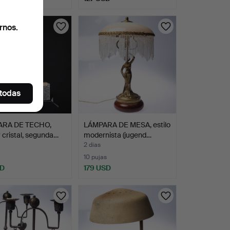
rnos.
 todas
ARA DE TECHO,
LÁMPARA DE MESA, estilo
y cristal, segunda…
modernista (jugend…
2 días
10 pujas
SD
179 USD