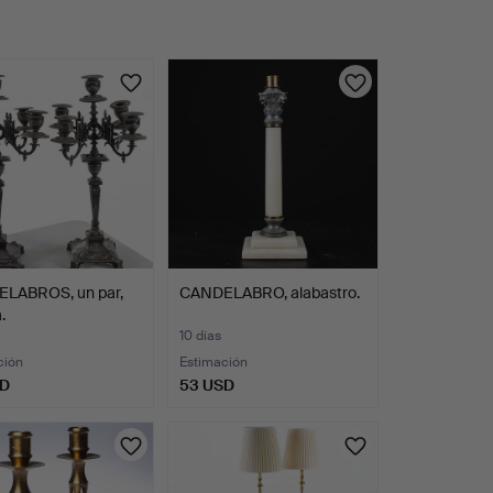
LABROS, un par,
CANDELABRO, alabastro.
.
10 días
ción
Estimación
SD
53 USD