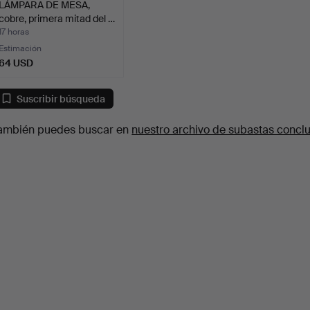
LÁMPARA DE MESA,
cobre, primera mitad del …
17 horas
Estimación
64 USD
Suscribir búsqueda
ambién puedes buscar en
nuestro archivo de subastas concl