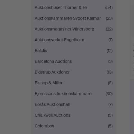
Auktionshuset Thörner & Ek
(54)
Auktionskammaren Sydost Kalmar
(23)
Auktionsmagasinet Vänersborg
(22)
Auktionsverket Engelholm
(7)
Balclis
(12)
Barcelona Auctions
(3)
Bidstrup Auktioner
(13)
Bishop & Miller
(8)
Björnssons Auktionskammare
(30)
Borås Auktionshall
(7)
Chalkwell Auctions
(5)
Colombos
(5)