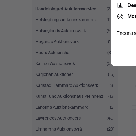
Des
Handelslagret Auktionsservice
(25)
Mos
Helsingborgs Auktionskammare
(110)
Hälsinglands Auktionsverk
(50)
Encontra
Höganäs Auktionsverk
(16)
Höörs Auktionshall
(33)
Kalmar Auktionsverk
(59)
Karljohan Auktioner
(15)
Karlstad Hammarö Auktionsverk
(8)
Kunst- und Auktionshaus Kleinhenz
(13)
Laholms Auktionskammare
(2)
Lawrences Auctioneers
(40)
Limhamns Auktionsbyrå
(29)