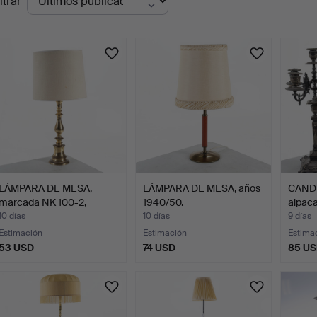
ltrar
en
urso
LÁMPARA DE MESA,
LÁMPARA DE MESA, años
CANDE
marcada NK 100-2,
1940/50.
alpaca
segunda…
10 días
10 días
9 días
Estimación
Estimación
Estima
53 USD
74 USD
85 U