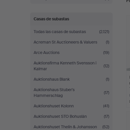
Fi
c
Casas de subastas
Todas las casas de subastas
(2.121)
Acreman St Auctioneers & Valuers
(1)
Arce Auctions
(19)
Auktionsfirma Kenneth Svensson i
(12)
Kalmar
Auktionshaus Blank
(1)
Auktionshaus Stuber's
(17)
Hammerschlag
Auktionshuset Kolonn
(41)
Auktionshuset STO Bohuslän
(17)
Auktionshuset Thelin & Johansson
(52)