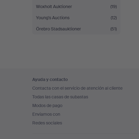
Woxholt Auktioner
(19)
Young's Auctions
(12)
Örebro Stadsauktioner
(51)
Navegación
Ayuda y contacto
en
Contacta con el servicio de atención al cliente
el
Todas las casas de subastas
pie
Modos de pago
de
Enviamos con
página
Redes sociales