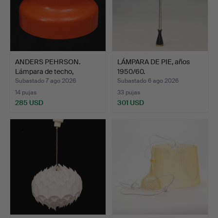
ANDERS PEHRSON.
LÁMPARA DE PIE, años
Lámpara de techo,
1950/60.
"Bumling…
Subastado 7 ago 2026
Subastado 6 ago 2026
14 pujas
33 pujas
285 USD
301 USD