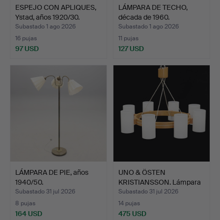
ESPEJO CON APLIQUES,
LÁMPARA DE TECHO,
Ystad, años 1920/30.
década de 1960.
Subastado 1 ago 2026
Subastado 1 ago 2026
16 pujas
11 pujas
97 USD
127 USD
LÁMPARA DE PIE, años
UNO & ÖSTEN
1940/50.
KRISTIANSSON. Lámpara
de techo…
Subastado 31 jul 2026
Subastado 31 jul 2026
8 pujas
14 pujas
164 USD
475 USD