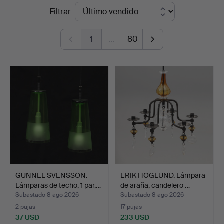
Precios
Filtrar
Auktioner
de
Malmö
1
…
80
remate
GUNNEL SVENSSON.
ERIK HÖGLUND. Lámpara
Lámparas de techo, 1 par,…
de araña, candelero …
Subastado 8 ago 2026
Subastado 8 ago 2026
2 pujas
17 pujas
37 USD
233 USD