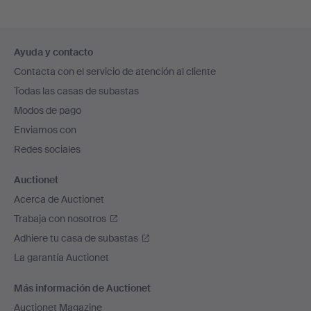
Navegación
Ayuda y contacto
en
Contacta con el servicio de atención al cliente
el
Todas las casas de subastas
pie
Modos de pago
de
Enviamos con
página
Redes sociales
Auctionet
Acerca de Auctionet
Trabaja con nosotros
Adhiere tu casa de subastas
La garantía Auctionet
Más información de Auctionet
Auctionet Magazine