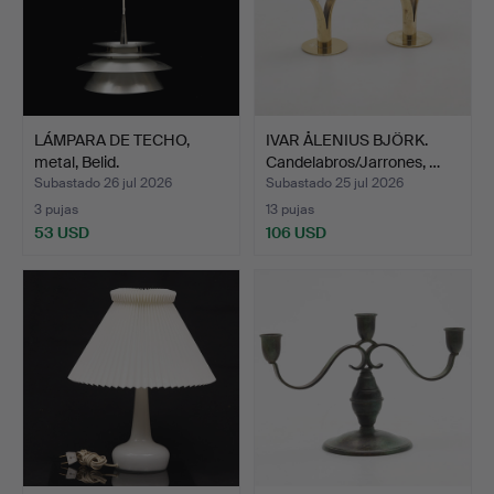
LÁMPARA DE TECHO,
IVAR ÅLENIUS BJÖRK.
metal, Belid.
Candelabros/Jarrones, …
Subastado 26 jul 2026
Subastado 25 jul 2026
3 pujas
13 pujas
53 USD
106 USD