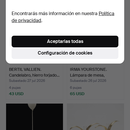
Encontrarás más información en nuestra
Política
de privacidad
.
Aceptarlas todas
Configuración de cookies
BERTIL VALLIEN.
IRMA YOURSTONE.
Candelabro, hierro forjado…
Lámpara de mesa,
cerámica.
Subastado 27 jul 2026
Subastado 26 jul 2026
4 pujas
6 pujas
43 USD
65 USD