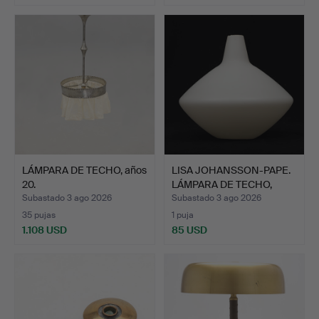
LÁMPARA DE TECHO, años
LISA JOHANSSON-PAPE.
20.
LÁMPARA DE TECHO,
"On…
Subastado 3 ago 2026
Subastado 3 ago 2026
35 pujas
1 puja
1.108 USD
85 USD