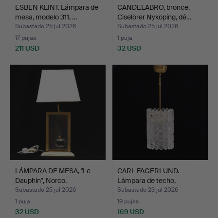
ESBEN KLINT. Lámpara de
CANDELABRO, bronce,
mesa, modelo 311, …
Ciselörer Nyköping, dé…
Subastado 25 jul 2026
Subastado 25 jul 2026
17 pujas
1 puja
211 USD
32 USD
LÁMPARA DE MESA, "Le
CARL FAGERLUND.
Dauphin", Norco.
Lámpara de techo,
Orrefors.
Subastado 25 jul 2026
Subastado 23 jul 2026
1 puja
19 pujas
32 USD
169 USD