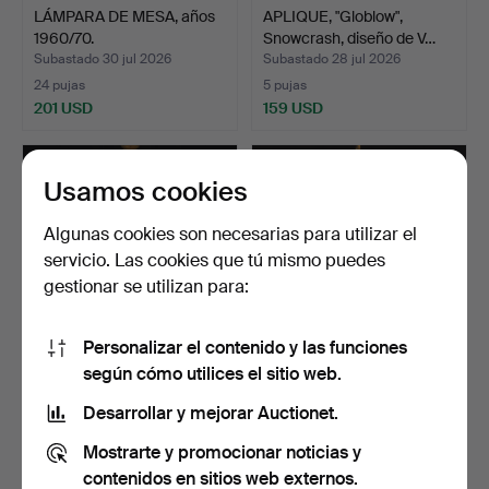
LÁMPARA DE MESA, años
APLIQUE, "Globlow",
1960/70.
Snowcrash, diseño de V…
Subastado 30 jul 2026
Subastado 28 jul 2026
24 pujas
5 pujas
201 USD
159 USD
Usamos cookies
Algunas cookies son necesarias para utilizar el
servicio. Las cookies que tú mismo puedes
gestionar se utilizan para:
Personalizar el contenido y las funciones
según cómo utilices el sitio web.
LÁMPARA DE ARAÑA,
LÁMPARA DE ARAÑA,
estilo veneciano, crista…
estilo gustaviano, prime…
Desarrollar y mejorar Auctionet.
Subastado 28 jul 2026
Subastado 28 jul 2026
Mostrarte y promocionar noticias y
22 pujas
16 pujas
169 USD
257 USD
contenidos en sitios web externos.