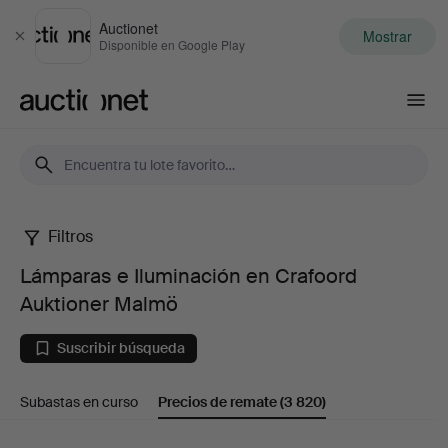
Auctionet
Mostrar
Cerrar
Disponible en Google Play
Auctionet.com
Filtros
Lámparas
Lámparas e Iluminación en Crafoord
e
Auktioner Malmö
Iluminación
Suscribir búsqueda
en
Subastas en curso
Precios de remate
(3 820)
Crafoord