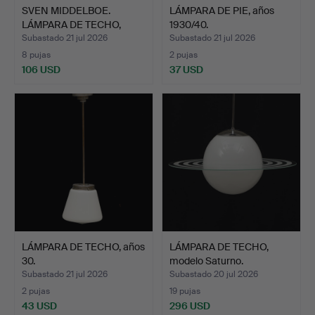
SVEN MIDDELBOE.
LÁMPARA DE PIE, años
LÁMPARA DE TECHO,
1930/40.
"Verona …
Subastado 21 jul 2026
Subastado 21 jul 2026
8 pujas
2 pujas
106 USD
37 USD
LÁMPARA DE TECHO, años
LÁMPARA DE TECHO,
30.
modelo Saturno.
Subastado 21 jul 2026
Subastado 20 jul 2026
2 pujas
19 pujas
43 USD
296 USD