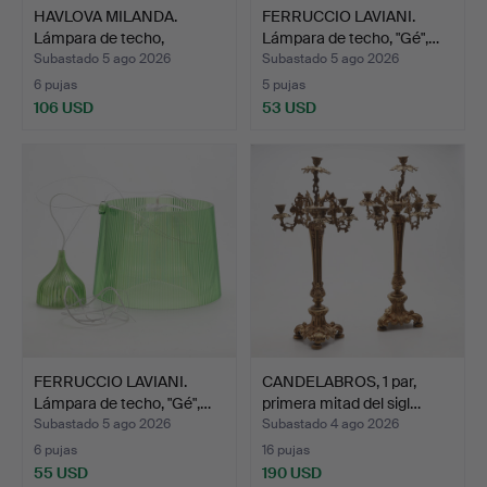
HAVLOVA MILANDA.
FERRUCCIO LAVIANI.
Lámpara de techo,
Lámpara de techo, "Gé",…
"Rythmi…
Subastado 5 ago 2026
Subastado 5 ago 2026
6 pujas
5 pujas
106 USD
53 USD
FERRUCCIO LAVIANI.
CANDELABROS, 1 par,
Lámpara de techo, "Gé",…
primera mitad del sigl…
Subastado 5 ago 2026
Subastado 4 ago 2026
6 pujas
16 pujas
55 USD
190 USD