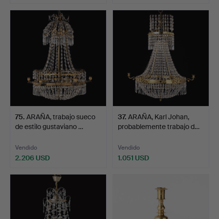
75
.
ARAÑA, trabajo sueco
37
.
ARAÑA, Karl Johan,
de estilo gustaviano …
probablemente trabajo d…
Vendido
Vendido
2.206 USD
1.051 USD