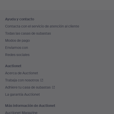
Navegación
Ayuda y contacto
en
Contacta con el servicio de atención al cliente
el
Todas las casas de subastas
pie
Modos de pago
de
Enviamos con
página
Redes sociales
Auctionet
Acerca de Auctionet
Trabaja con nosotros
Adhiere tu casa de subastas
La garantía Auctionet
Más información de Auctionet
Auctionet Magazine