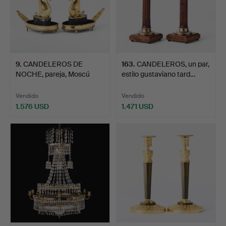
9
.
CANDELEROS DE
163
.
CANDELEROS, un par,
NOCHE, pareja, Moscú
estilo gustaviano tard…
década …
Vendido
Vendido
1.576 USD
1.471 USD