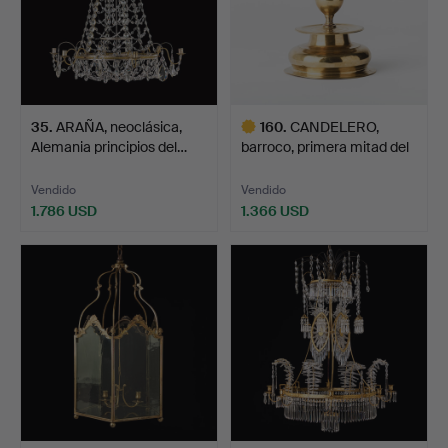
35
.
ARAÑA, neoclásica,
160
.
CANDELERO,
Alemania principios del…
barroco, primera mitad del
sigl…
Vendido
Vendido
1.786 USD
1.366 USD
Lote
seleccionado