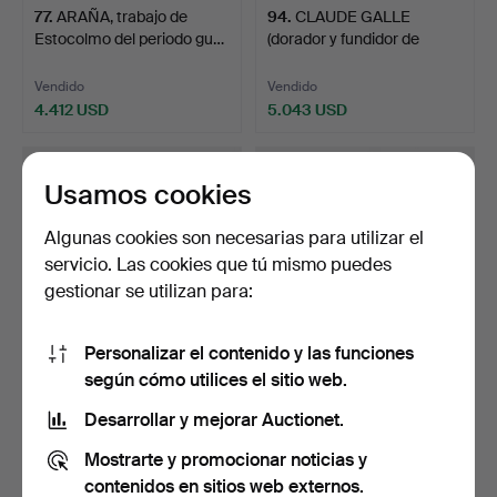
77
.
ARAÑA, trabajo de
94
.
CLAUDE GALLE
Estocolmo del periodo gu…
(dorador y fundidor de
bronce…
Vendido
Vendido
4.412 USD
5.043 USD
Usamos cookies
Algunas cookies son necesarias para utilizar el
servicio. Las cookies que tú mismo puedes
gestionar se utilizan para:
Personalizar el contenido y las funciones
según cómo utilices el sitio web.
8
.
CANDELABROS, pareja,
6
.
CANDELEROS, un par,
estilo Directorio, Fr…
estilo gustaviano tard…
Desarrollar y mejorar Auctionet.
Mostrarte y promocionar noticias y
Vendido
Vendido
2.312 USD
2.322 USD
contenidos en sitios web externos.