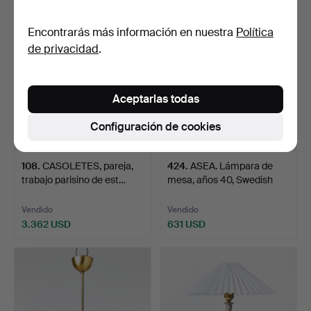
Encontrarás más información en nuestra
Política
de privacidad
.
Aceptarlas todas
Configuración de cookies
108
.
CASOLETES, pareja,
424
.
ASEA. Lámpara de
trabajo parisino de est…
mesa, años 40, Swedish
Mo…
Vendido
Vendido
3.362 USD
631 USD