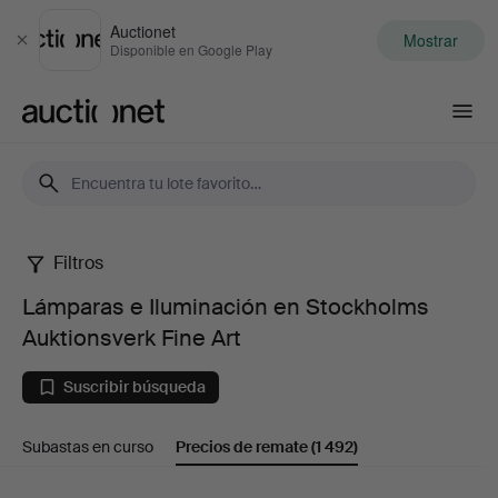
Auctionet
Mostrar
Cerrar
Disponible en Google Play
Auctionet.com
Filtros
Lámparas
Lámparas e Iluminación en Stockholms
e
Auktionsverk Fine Art
Iluminación
Suscribir búsqueda
en
Subastas en curso
Precios de remate
(1 492)
Stockholms