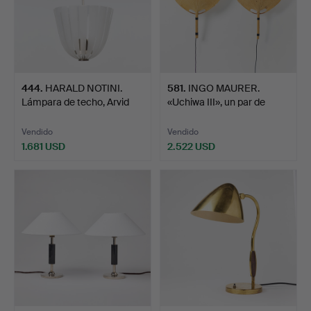
444
.
HARALD NOTINI.
581
.
INGO MAURER.
Lámpara de techo, Arvid
«Uchiwa III», un par de
Böh…
lámpa…
Vendido
Vendido
1.681 USD
2.522 USD