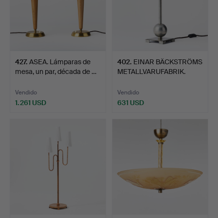
427
.
ASEA. Lámparas de
402
.
EINAR BÄCKSTRÖMS
mesa, un par, década de …
METALLVARUFABRIK.
Lámpara…
Vendido
Vendido
1.261 USD
631 USD