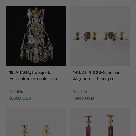
19
.
ARAÑA, trabajo de
149
.
APPLIQUES, un par,
Estocolmo en estilo roco…
Alejandro I, Rusia, pri…
Vendido
Vendido
6.303 USD
1.455 USD