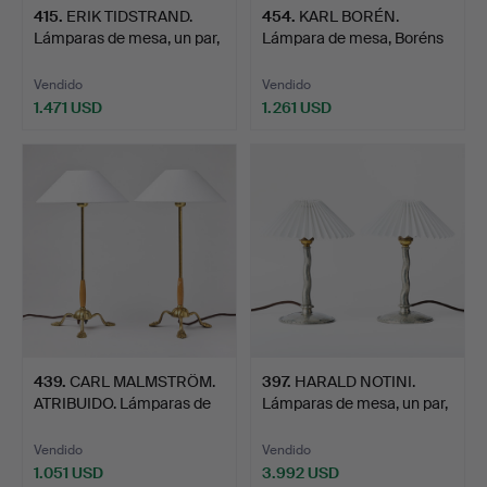
415
.
ERIK TIDSTRAND.
454
.
KARL BORÉN.
Lámparas de mesa, un par,
Lámpara de mesa, Boréns
…
Armatu…
Vendido
Vendido
1.471 USD
1.261 USD
439
.
CARL MALMSTRÖM.
397
.
HARALD NOTINI.
ATRIBUIDO. Lámparas de
Lámparas de mesa, un par,
mes…
A…
Vendido
Vendido
1.051 USD
3.992 USD