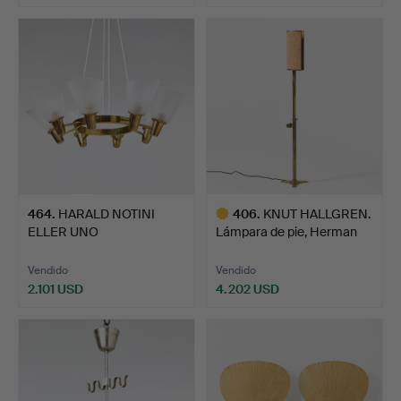
464
.
HARALD NOTINI
406
.
KNUT HALLGREN.
ELLER UNO
Lámpara de pie, Herman
WESTERBERG. Lámpar…
Berg…
Vendido
Vendido
2.101 USD
4.202 USD
Lote
seleccionado