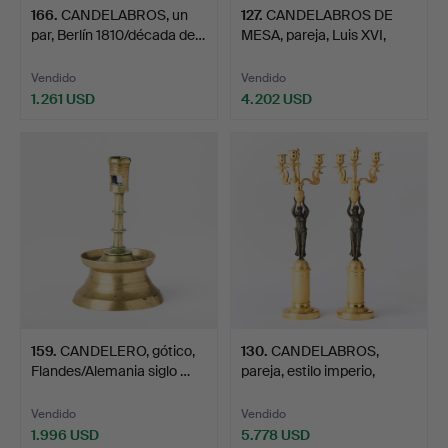
166
.
CANDELABROS, un
127
.
CANDELABROS DE
par, Berlín 1810/década de…
MESA, pareja, Luis XVI,
Rus…
Vendido
Vendido
1.261 USD
4.202 USD
159
.
CANDELERO, gótico,
130
.
CANDELABROS,
Flandes/Alemania siglo …
pareja, estilo imperio,
proba…
Vendido
Vendido
1.996 USD
5.778 USD