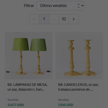
Precios
Filtrar
Auktionsverk
de
Fine
1
…
32
remate
Art
92
.
LÁMPARAS DE MESA,
59
.
CANDELEROS, un par,
un par, Alejandro I, San…
trabajos parisinos de …
Vendido
Vendido
3.677 USD
1.156 USD