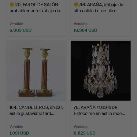
20
.
FAROL DE SALÓN,
38
.
ARAÑA, trabajo de
probablemente trabajo de
alta calidad en estilo n…
E…
Vendido
Vendido
6.303 USD
18.384 USD
Lote
Lote
seleccionado
seleccionado
164
.
CANDELEROS, un par,
76
.
ARAÑA, trabajo de
estilo gustaviano tard…
Estocolmo en estilo roco…
Vendido
Vendido
1.891 USD
6.829 USD