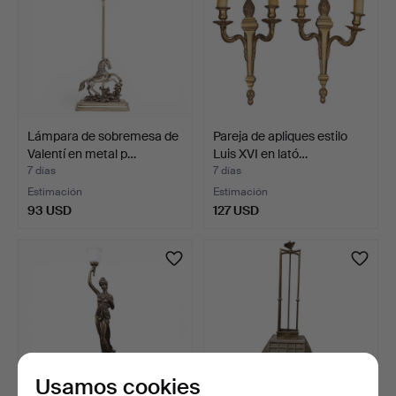
Lámpara de sobremesa de
Pareja de apliques estilo
Valentí en metal p…
Luis XVI en lató…
7 días
7 días
Estimación
Estimación
93 USD
127 USD
Usamos cookies