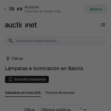
Auctionet
Mostrar
Cerrar
Disponible en Google Play
Auctionet.com
Filtros
Lámparas
Lámparas e Iluminación en Balclis
e
Suscribir búsqueda
Iluminación
Subastas en curso
(10)
Precios de remate
en
Balclis
Subastas
Filtrar