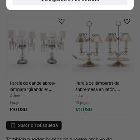
231 USD
173 USD
Pareja de candelabros-
Pareja de lámparas de
lámpara "girandole" …
sobremesa en latón, …
2 días
1 día
1 puja
10 pujas
140 USD
173 USD
Suscribir búsqueda
También puedes buscar en
nuestro archivo de