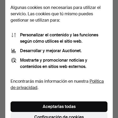
Algunas cookies son necesarias para utilizar el
Escultura-lámpara de pie,
Lámpara de techo Art
servicio. Las cookies que tú mismo puedes
del siglo XX.
Nouveau en latón y vi…
gestionar se utilizan para:
7 días
6 días
8 pujas
Estimación
304 USD
346 USD
Personalizar el contenido y las funciones
según cómo utilices el sitio web.
Desarrollar y mejorar Auctionet.
Mostrarte y promocionar noticias y
contenidos en sitios web externos.
Encontrarás más información en nuestra
Política
de privacidad
.
Lámpara de techo en
Quinqué francés en
madera policromada y d…
calamina con pátina de …
Aceptarlas todas
5 días
4 días
Estimación
Estimación
Configuración de cookies