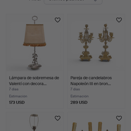
en
curso
Lámpara de sobremesa de
Pareja de candelabros
Valentí con decora…
Napoleón III en bron…
7 días
7 días
Estimación
Estimación
173 USD
289 USD