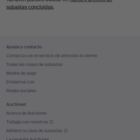
subastas concluidas
.
Navegación
Ayuda y contacto
en
Contacta con el servicio de atención al cliente
el
Todas las casas de subastas
pie
Modos de pago
de
Enviamos con
página
Redes sociales
Auctionet
Acerca de Auctionet
Trabaja con nosotros
Adhiere tu casa de subastas
La garantía Auctionet