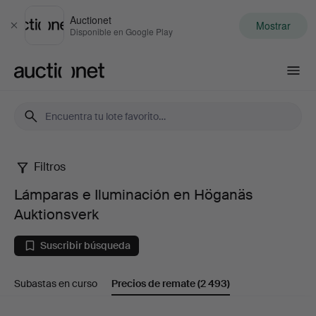
Auctionet
Mostrar
Cerrar
Disponible en Google Play
Auctionet.com
Filtros
Lámparas
Lámparas e Iluminación en Höganäs
e
Auktionsverk
Iluminación
Suscribir búsqueda
en
Subastas en curso
Precios de remate
(2 493)
Höganäs