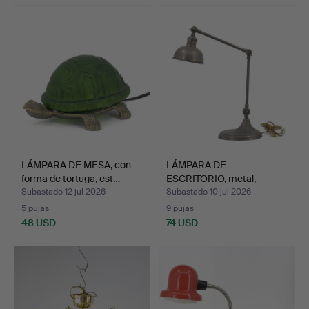
LÁMPARA DE MESA, con
LÁMPARA DE
forma de tortuga, est…
ESCRITORIO, metal,
Chehoma, Bél…
Subastado 12 jul 2026
Subastado 10 jul 2026
5 pujas
9 pujas
48 USD
74 USD