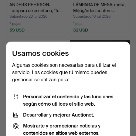
ANDERS PEHRSON.
LÁMPARA DE MESA, metal,
Lámpara de escritorio, "Tu…
Miljögården contem…
Subastado 23 jul 2026
Subastado 18 jul 2026
7 pujas
1 puja
59 USD
32 USD
Usamos cookies
Algunas cookies son necesarias para utilizar el
servicio. Las cookies que tú mismo puedes
gestionar se utilizan para:
Personalizar el contenido y las funciones
según cómo utilices el sitio web.
LÁMPARAS DE MESA, 2
CANDELEROS, 3 uds.,
uds., LATÓN, metal, pa…
estilo gustaviano, de …
Desarrollar y mejorar Auctionet.
Subastado 17 jul 2026
Subastado 16 jul 2026
Mostrarte y promocionar noticias y
1 puja
17 pujas
32 USD
180 USD
contenidos en sitios web externos.