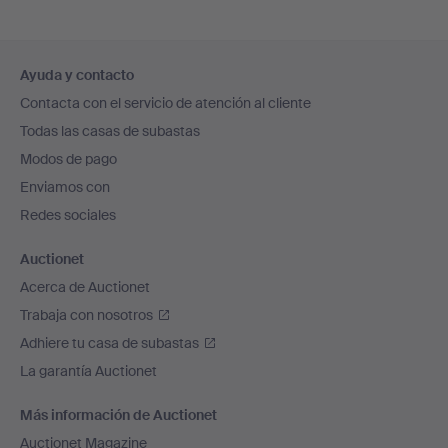
Navegación
Ayuda y contacto
en
Contacta con el servicio de atención al cliente
el
Todas las casas de subastas
pie
Modos de pago
de
Enviamos con
página
Redes sociales
Auctionet
Acerca de Auctionet
Trabaja con nosotros
Adhiere tu casa de subastas
La garantía Auctionet
Más información de Auctionet
Auctionet Magazine