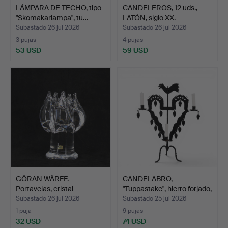
LÁMPARA DE TECHO, tipo
CANDELEROS, 12 uds.,
"Skomakarlampa", tu…
LATÓN, siglo XX.
Subastado 26 jul 2026
Subastado 26 jul 2026
3 pujas
4 pujas
53 USD
59 USD
GÖRAN WÄRFF.
CANDELABRO,
Portavelas, cristal
"Tuppastake", hierro forjado,
transpare…
…
Subastado 26 jul 2026
Subastado 25 jul 2026
1 puja
9 pujas
32 USD
74 USD