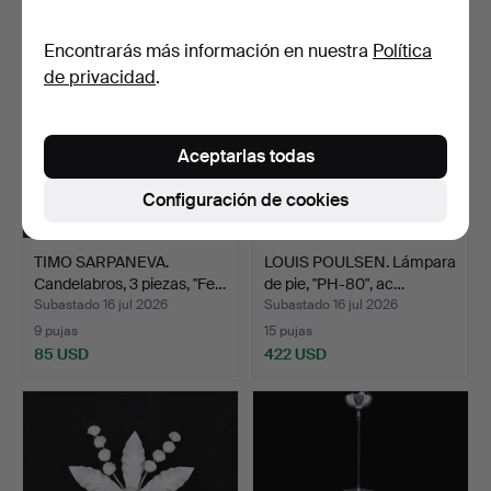
Encontrarás más información en nuestra
Política
de privacidad
.
Aceptarlas todas
Configuración de cookies
TIMO SARPANEVA.
LOUIS POULSEN. Lámpara
Candelabros, 3 piezas, "Fe…
de pie, "PH-80", ac…
Subastado 16 jul 2026
Subastado 16 jul 2026
9 pujas
15 pujas
85 USD
422 USD