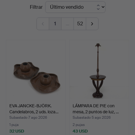
Precios
Filtrar
Auktionsverk
de
1
…
52
remate
EVA JANCKE-BJÖRK.
LÁMPARA DE PIE con
Candelabros, 2 uds. loza…
mesa, 2 puntos de luz, …
Subastado 7 ago 2026
Subastado 5 ago 2026
1 puja
2 pujas
32 USD
43 USD