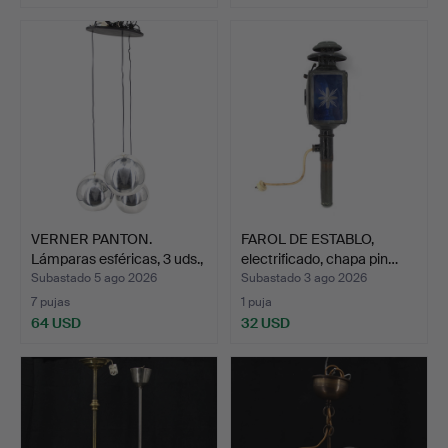
VERNER PANTON.
FAROL DE ESTABLO,
Lámparas esféricas, 3 uds.,
electrificado, chapa pin…
…
Subastado 5 ago 2026
Subastado 3 ago 2026
7 pujas
1 puja
64 USD
32 USD