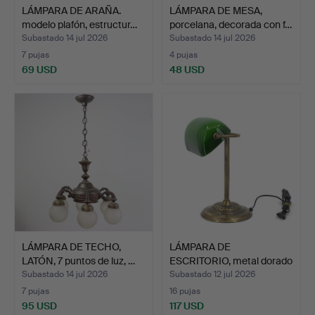
LÁMPARA DE ARAÑA.
LÁMPARA DE MESA,
modelo plafón, estructur…
porcelana, decorada con f…
Subastado 14 jul 2026
Subastado 14 jul 2026
7 pujas
4 pujas
69 USD
48 USD
LÁMPARA DE TECHO,
LÁMPARA DE
LATÓN, 7 puntos de luz, …
ESCRITORIO, metal dorado
patina…
Subastado 14 jul 2026
Subastado 12 jul 2026
7 pujas
16 pujas
95 USD
117 USD