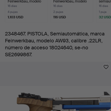
Feinwerkbau, modelo
Feinwerkbau, modelo
semiau
calibre
AW93, c…
AW93 Le…
marca 
16 días
16 días
16 días
4 pujas
2 pujas
1 puja
.22LR,
1.103 USD
116 USD
32 USD
número
2348467. PISTOLA, Semiautomática, marca
Feinwerkbau, modelo AW93, calibre .22LR,
de
número de acceso 18024640, se-no
acceso
SE2699867.
Imágenes
18024640,
se-
no
SE2699867.