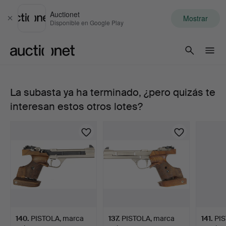
Auctionet
Mostrar
Cerrar
Disponible en Google Play
Auctionet.com
La subasta ya ha terminado, ¿pero quizás te
PISTOLA,
interesan estos otros lotes?
Semiautomática,
marca
Feinwerkbau,
modelo
AW93,
140
.
PISTOLA, marca
137
.
PISTOLA, marca
141
.
PIS