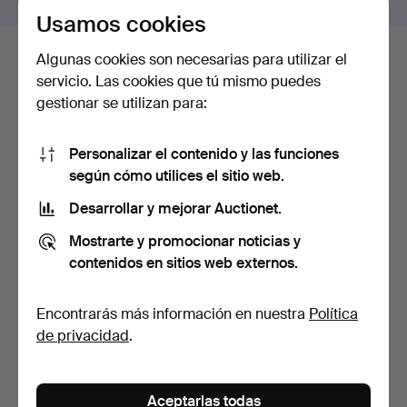
Usamos cookies
Algunas cookies son necesarias para utilizar el
Histórico de pujas
servicio. Las cookies que tú mismo puedes
gestionar se utilizan para:
4
20 nov, 00:59
2 574 USD
Personalizar el contenido y las funciones
5
A
20 nov, 00:59
2 469 USD
según cómo utilices el sitio web.
Desarrollar y mejorar Auctionet.
4
20 nov, 00:59
2 417 USD
Mostrarte y promocionar noticias y
Mostrar las 9 pujas
contenidos en sitios web externos.
Encontrarás más información en nuestra
Política
Descripción
de privacidad
.
Número de cartuchos 6, disposición de tubería EP,
longitud de tubería 15 cm. Mira regulable, pistón de
madera regulable anatómicamente, bolsa original con
Aceptarlas todas