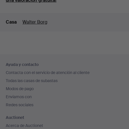
una valoración gratuita!
Detalles
Casa
Walter Borg
Navegación
Ayuda y contacto
en
Contacta con el servicio de atención al cliente
el
Todas las casas de subastas
pie
Modos de pago
de
Enviamos con
página
Redes sociales
Auctionet
Acerca de Auctionet