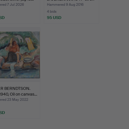
canva…
ed 7 Jul 2026
Hammered 9 Aug 2016
4 bids
SD
95 USD
ER BERNDTSON.
940, Oil on canvas…
red 23 May 2022
USD