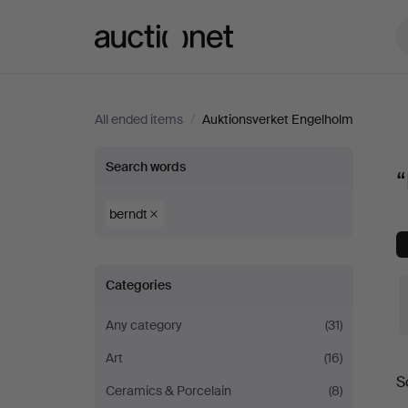
Auctionet.com
All ended items
/
Auktionsverket Engelholm
“berndt”
Search words
“
at
berndt
Auktionsverket
Categories
Engelholm
Any category
(31)
Art
(16)
S
Ceramics & Porcelain
(8)
a