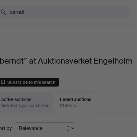
berndt” at Auktionsverket Engelholm
Subscribe to this search
Active auctions
Ended auctions
See items you can bid on
31 items
Ended
ort by
uctions