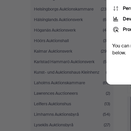
Per
Helsingborgs Auktionskammare
(239)
Dev
Hälsinglands Auktionsverk
(68)
Pro
Höganäs Auktionsverk
(45)
Höörs Auktionshall
(36)
You can 
Kalmar Auktionsverk
(292)
below.
Karlstad Hammarö Auktionsverk
(52)
Kunst- und Auktionshaus Kleinhenz
(3)
Laholms Auktionskammare
(60)
Lawrences Auctioneers
(2)
H
i
Leiflers Auktionshus
(13)
Limhamns Auktionsbyrå
(54)
Lysekils Auktionsbyrå
(27)