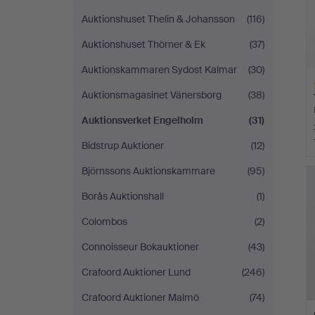
Auktionshuset Thelin & Johansson
(116)
Auktionshuset Thörner & Ek
(37)
Auktionskammaren Sydost Kalmar
(30)
Auktionsmagasinet Vänersborg
(38)
Auktionsverket Engelholm
(31)
Bidstrup Auktioner
(12)
H
Björnssons Auktionskammare
(95)
i
Borås Auktionshall
(1)
Colombos
(2)
Connoisseur Bokauktioner
(43)
Crafoord Auktioner Lund
(246)
Crafoord Auktioner Malmö
(74)