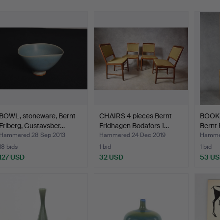
BOWL, stoneware, Bernt
CHAIRS 4 pieces Bernt
BOOK 
Friberg, Gustavsber…
Fridhagen Bodafors 1…
Bernt 
Hammered 28 Sep 2013
Hammered 24 Dec 2019
Hammer
18 bids
1 bid
1 bid
127 USD
32 USD
53 U