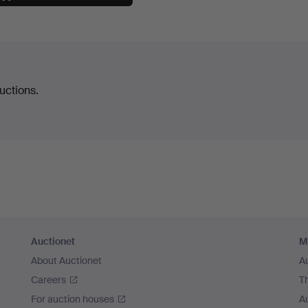
uctions.
Auctionet
M
About Auctionet
A
Careers
T
For auction houses
A