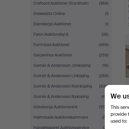
Crafoord Auktioner Stockholm
(366)
Dreweatts Online
(1)
Ekenbergs Auktioner
(1)
Falun Auktionsbyrå
(36)
Formstad Auktioner
(468)
Garpenhus Auktioner
(259)
Gomér & Andersson Jönköping
(18)
Gomér & Andersson Linköping
(268)
Gomér & Andersson Norrköping
(300)
We us
Gomér & Andersson Nyköping
(46)
Göteborgs Auktionsverk
(359)
This ser
provide 
Halmstads Auktionskammare
(73)
used to:
Handelslagret Auktionsservice
(21)