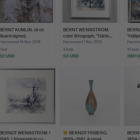
BERNT KUMLIN. oil on
BERNT WENNSTRÖM.
BERN
Board signed.
color lithograph, "Tidnin…
"Hållp
Hammered 14 Nov 2018
Hammered 1 Nov 2012
Hammer
1 bid
3 bids
10 bids
32 USD
53 USD
380 
BERNDT WENNSTRÖM. f
BERNDT FRIBERG.
BERN
1945. Lithograph in co…
1899—1981. A small,
1854-1