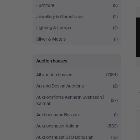
Furniture
(2)
Jewellery & Gemstones
(2)
Lighting & Lamps
(2)
Silver & Metals
(1)
Auction houses
All auction houses
(7,184)
Art and Design Auctions
(2)
Auktionsfirma Kenneth Svensson i
(27)
Kalmar
Auktionshaus Bossard
(1)
Auktionshuset Kolonn
(539)
Auktionshuset STO Bohuslän
(10)