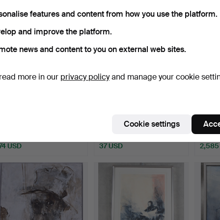
sonalise features and content from how you use the platform.
elop and improve the platform.
mote news and content to you on external web sites.
read more in our
privacy policy
and manage your cookie setti
BERNDT FRIBERG.
BERNT PETTERSSON.
BERND
1899-1981, miniature,
"Vinterstrand" oil on ca…
stone
Cookie settings
Acce
harp…
Hammered 8 Nov 2015
Hammered 10 May 2015
Hammer
9 bids
2 bids
28 bids
74 USD
37 USD
2,585
ighlighted
tem