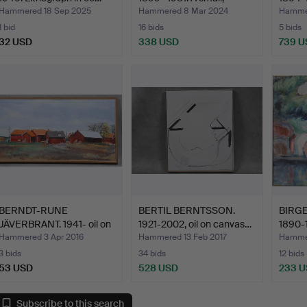
glazed…
Hammered 18 Sep 2025
Hammered 8 Mar 2024
Hammer
1 bid
16 bids
5 bids
32 USD
338 USD
739 U
Highlighted
item
BERNDT-RUNE
BERTIL BERNTSSON.
BIRG
JÄVERBRANT. 1941- oil on
1921-2002, oil on canvas…
1890-1
canva…
Hammered 3 Apr 2016
Hammered 13 Feb 2017
Hamme
3 bids
34 bids
12 bids
53 USD
528 USD
233 
Subscribe to this search