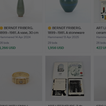
BERNDT FRIBERG.
BERNDT FRIBERG.
ART L
1899—1981. A vase, 30 cm
1899—1981. A stoneware
cerami
h…
vas…
Hammered 14 Apr 2024
Hammered 13 Apr 2025
Hammer
26 bids
29 bids
26 bids
1,266 USD
1,956 USD
422 U
ighlighted
Highlighted
tem
item