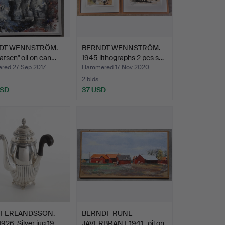
DT WENNSTRÖM.
BERNDT WENNSTRÖM.
latsen" oil on can…
1945 lithographs 2 pcs s…
ed 27 Sep 2017
Hammered 17 Nov 2020
2 bids
USD
37 USD
T ERLANDSSON.
BERNDT-RUNE
926. Silver jug 19…
JÄVERBRANT. 1941- oil on