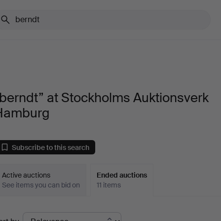
berndt” at Stockholms Auktionsverk
Hamburg
Subscribe to this search
Active auctions
Ended auctions
See items you can bid on
11 items
Ended