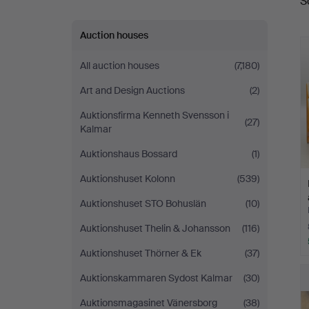
S
a
Auction houses
All auction houses
(7,180)
Art and Design Auctions
(2)
Auktionsfirma Kenneth Svensson i
(27)
Kalmar
Auktionshaus Bossard
(1)
Auktionshuset Kolonn
(539)
Auktionshuset STO Bohuslän
(10)
Auktionshuset Thelin & Johansson
(116)
Auktionshuset Thörner & Ek
(37)
Auktionskammaren Sydost Kalmar
(30)
Auktionsmagasinet Vänersborg
(38)