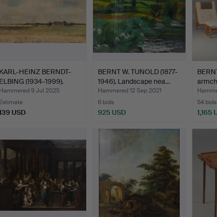
KARL-HEINZ BERNDT-
BERNT W. TUNOLD (1877-
BERNT
ELBING (1934-1999).
1946). Landscape nea…
armch
Nort…
Hammered 9 Jul 2025
Hammered 12 Sep 2021
Hamme
Estimate
6 bids
54 bids
139 USD
925 USD
1,165