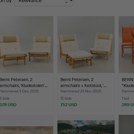
ort by
uctions
Bernt Petersen, 2
Bernt Petersen, 2
BERNT
armchairs, 'Kludestolen'…
armchairs + footstool, '…
“Klude
Hammered 3 Dec 2025
Hammered 23 Nov 2025
Hammer
8 bids
15 bids
1 bid
578 USD
752 USD
289 