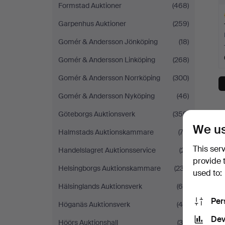
Formstad Auktioner
(468)
Garpenhus Auktioner
(259)
Gomér & Andersson Jönköping
(18)
Gomér & Andersson Linköping
(268)
H
Gomér & Andersson Norrköping
(300)
i
Gomér & Andersson Nyköping
(46)
Göteborgs Auktionsverk
(359)
We us
Halmstads Auktionskammare
(73)
This ser
Handelslagret Auktionsservice
(21)
provide 
Helsingborgs Auktionskammare
(237)
used to:
Hälsinglands Auktionsverk
(68)
Per
Höganäs Auktionsverk
(45)
Dev
Höörs Auktionshall
(36)