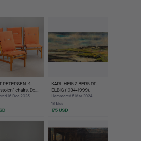
 PETERSEN. 4
KARL HEINZ BERNDT-
stolen” chairs, De…
ELBIG (1934-1999).
Lands…
ed 16 Dec 2025
Hammered 5 Mar 2024
18 bids
USD
175 USD