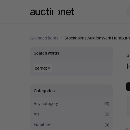
Auctionet.com
All ended items
/
Stockholms Auktionsverk Hamburg
“berndt”
Search words
“
at
berndt
Stockholms
Categories
Auktionsverk
Any category
(11)
Hamburg
Art
(6)
Furniture
(5)