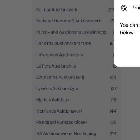
Pro
Kalmar Auktionsverk
(292)
Karlstad Hammarö Auktionsverk
(52)
You can 
below.
Kunst- und Auktionshaus Kleinhenz
(3)
Laholms Auktionskammare
(60)
Lawrences Auctioneers
(2)
Leiflers Auktionshus
(13)
Limhamns Auktionsbyrå
(54)
Lysekils Auktionsbyrå
(27)
Markus Auktioner
(19)
Norrlands Auktionsverk
(44)
Palsgaard Kunstauktioner
(36)
RA Auktionsverket Norrköping
(114)