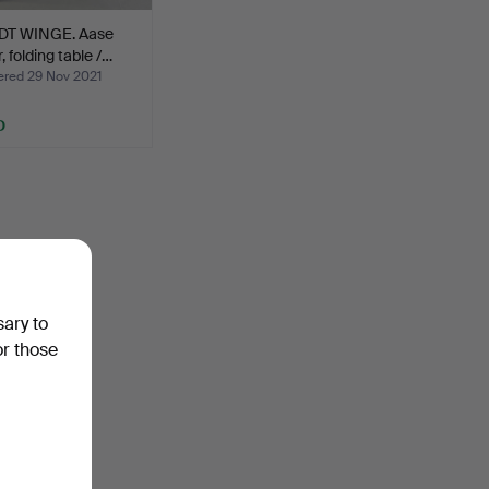
T WINGE. Aase
, folding table /…
ed 29 Nov 2021
D
sary to
or those