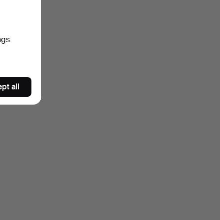
ngs
pt all