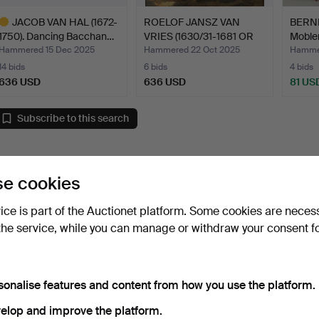
JACOB VAN HAL (1672-
ROELOF JANSZ VAN
BERND
1750). Dancing Bacchan…
VRIES (1630/31-1681 OR
Mobler
LA…
Hammered 15 Dec 2025
Hammered 22 Oct 2025
Hammer
14 bids
6 bids
4 bids
636 USD
636 USD
81 US
ighlighted
tem
Subscribe to this search
e cookies
vice is part of the Auctionet platform. Some cookies are neces
the service, while you can manage or withdraw your consent f
sonalise features and content from how you use the platform.
elop and improve the platform.