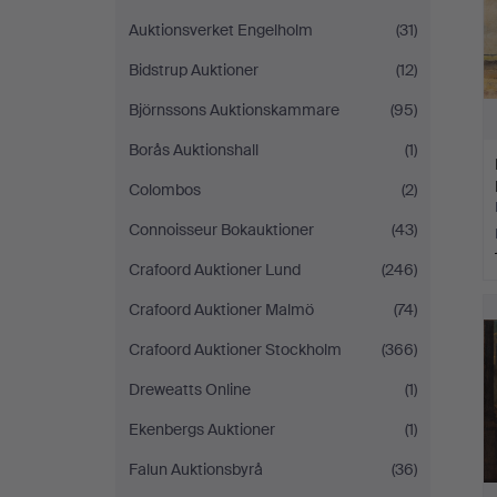
Auktionsverket Engelholm
(31)
Bidstrup Auktioner
(12)
Björnssons Auktionskammare
(95)
Borås Auktionshall
(1)
Colombos
(2)
Connoisseur Bokauktioner
(43)
Crafoord Auktioner Lund
(246)
Crafoord Auktioner Malmö
(74)
Crafoord Auktioner Stockholm
(366)
Dreweatts Online
(1)
Ekenbergs Auktioner
(1)
Falun Auktionsbyrå
(36)