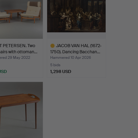
 PETERSEN. Two
JACOB VAN HAL (1672-
airs with ottoman…
1750). Dancing Bacchan…
red 29 May 2022
Hammered 10 Apr 2026
5 bids
 USD
1,298 USD
Highlighted
item