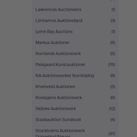
Lawrences Auctioneers
(1)
Limhamns Auktionsbyrå
(3)
Lyme Bay Auctions
(1)
Markus Auktioner
(9)
Norrlands Auktionsverk
(5)
Palsgaard Kunstauktioner
(76)
RA Auktionsverket Norrköping
(8)
Rheinveld Auktionen
(5)
Roslagens Auktionsverk
(6)
Skånes Auktionsverk
(12)
Stadsauktion Sundsvall
(4)
Stockholms Auktionsverk
(37)
Düsseldorf/Neuss