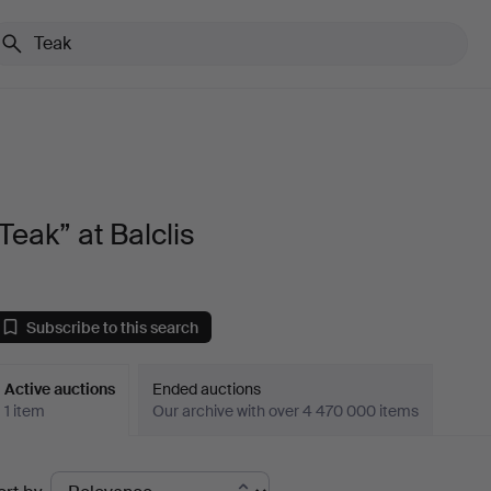
Teak” at Balclis
Subscribe to this search
Active auctions
Ended auctions
1 item
Our archive with over 4 470 000 items
ctive