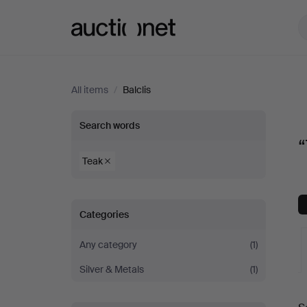
Auctionet.com
All items
/
Balclis
“Teak”
Search words
“
at
Teak
Balclis
Categories
Any category
(1)
Silver & Metals
(1)
A