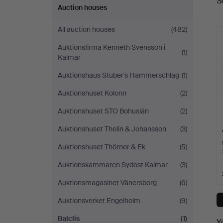
S
a
Auction houses
All auction houses
(482)
Auktionsfirma Kenneth Svensson i
(1)
Kalmar
Auktionshaus Stuber's Hammerschlag
(1)
Auktionshuset Kolonn
(2)
Auktionshuset STO Bohuslän
(2)
Auktionshuset Thelin & Johansson
(3)
Auktionshuset Thörner & Ek
(5)
Auktionskammaren Sydost Kalmar
(3)
Auktionsmagasinet Vänersborg
(6)
Auktionsverket Engelholm
(9)
Balclis
(1)
Y