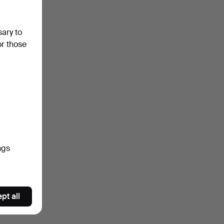
sary to
or those
ngs
pt all