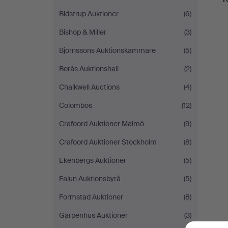
Bidstrup Auktioner
(6)
Bishop & Miller
(3)
Björnssons Auktionskammare
(5)
Borås Auktionshall
(2)
Chalkwell Auctions
(4)
Colombos
(12)
Crafoord Auktioner Malmö
(9)
Crafoord Auktioner Stockholm
(8)
Ekenbergs Auktioner
(5)
Falun Auktionsbyrå
(5)
Formstad Auktioner
(8)
Garpenhus Auktioner
(3)