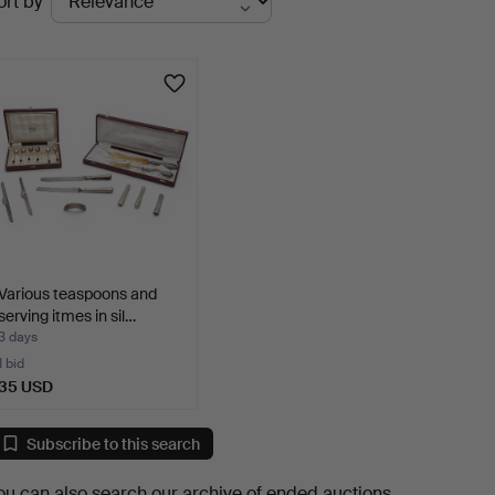
ort by
uctions
Various teaspoons and
serving itmes in sil…
3 days
1 bid
35 USD
Subscribe to this search
ou can also search
our archive of ended auctions
.