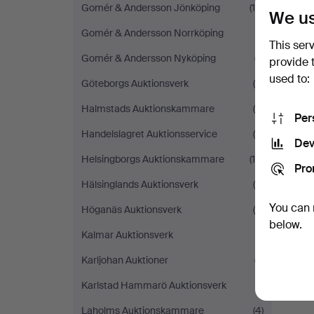
Gomér & Andersson Jönköping
(16)
We us
Gomér & Andersson Norrköping
(1)
This ser
Gomér & Andersson Nyköping
(7)
provide 
used to:
Göteborgs Auktionsverk
(6)
Halmstads Auktionskammare
(8)
Per
Handelslagret Auktionsservice
(4)
Dev
Helsingborgs Auktionskammare
(14)
Pro
Hälsinglands Auktionsverk
(6)
You can 
Höganäs Auktionsverk
(4)
below.
Kalmar Auktionsverk
(1)
Karljohan Auktioner
(7)
Karlstad Hammarö Auktionsverk
(1)
Laholms Auktionskammare
(4)