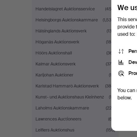
We us
Handelslagret Auktionsservice
(453)
This ser
Helsingborgs Auktionskammare
(1,534)
provide 
Hälsinglands Auktionsverk
(132)
used to:
Höganäs Auktionsverk
(186)
Per
Höörs Auktionshall
(361)
Dev
Kalmar Auktionsverk
(378)
Pro
Karljohan Auktioner
(10)
Karlstad Hammarö Auktionsverk
(385)
You can 
Kunst- und Auktionshaus Kleinhenz
(19)
below.
Laholms Auktionskammare
(223)
Lawrences Auctioneers
(67)
Leiflers Auktionshus
(150)