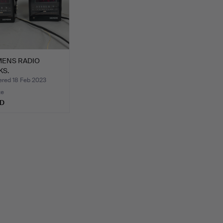
MENS RADIO
KS.
ed 18 Feb 2023
te
SD