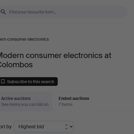
ern consumer electronics
Modern consumer electronics at
Colombos
Subscribe to this search
Active auctions
Ended auctions
See items you can bid on
7 items
Ended
ort by
uctions