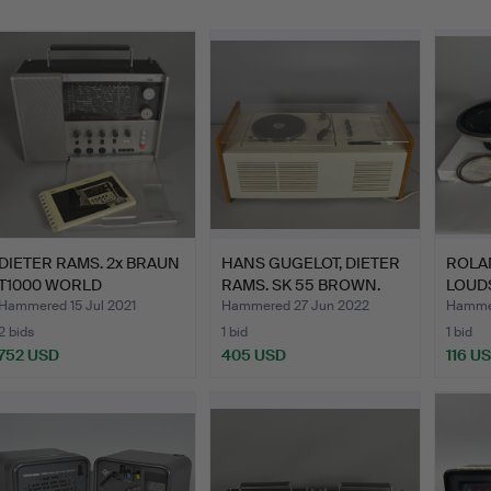
DIETER RAMS. 2x BRAUN
HANS GUGELOT, DIETER
ROLA
T1000 WORLD
RAMS. SK 55 BROWN.
LOUD
RECEIVER.
Hammered 15 Jul 2021
Hammered 27 Jun 2022
Hammer
2 bids
1 bid
1 bid
752 USD
405 USD
116 U