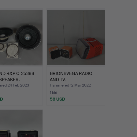
ND R&P C-25388
BRIONBVEGA RADIO
SPEAKER.
AND TV.
ed 24 Feb 2023
Hammered 12 Mar 2022
1 bid
SD
58 USD