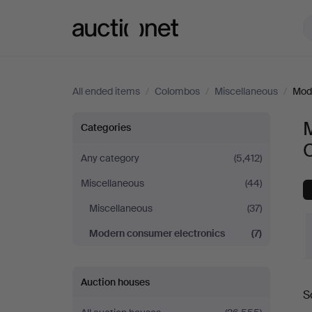
Auctionet.com
All ended items
/
Colombos
/
Miscellaneous
/
Mod
Modern
Categories
consumer
Any category
(5,412)
Miscellaneous
(44)
electronics
Miscellaneous
(37)
at
Modern consumer electronics
(7)
Colombos
Auction houses
S
a