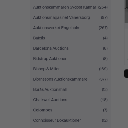
Auktionskammaren Sydost Kalmar
(254)
Auktionsmagasinet Vänersborg
(97)
Auktionsverket Engelholm
(267)
Balclis
(4)
Barcelona Auctions
(8)
Bidstrup Auktioner
(8)
Bishop & Miller
(169)
Björnssons Auktionskammare
(377)
Borås Auktionshall
(12)
Chalkwell Auctions
(48)
Colombos
(7)
Connoisseur Bokauktioner
(12)