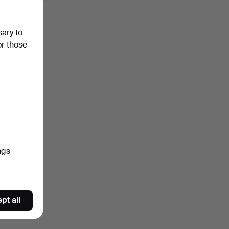
sary to
or those
ngs
pt all