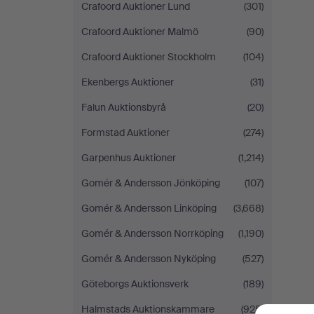
Crafoord Auktioner Lund
(301)
Crafoord Auktioner Malmö
(90)
Crafoord Auktioner Stockholm
(104)
Ekenbergs Auktioner
(31)
Falun Auktionsbyrå
(20)
Formstad Auktioner
(274)
Garpenhus Auktioner
(1,214)
Gomér & Andersson Jönköping
(107)
Gomér & Andersson Linköping
(3,668)
Gomér & Andersson Norrköping
(1,190)
Gomér & Andersson Nyköping
(527)
Göteborgs Auktionsverk
(189)
Halmstads Auktionskammare
(925)