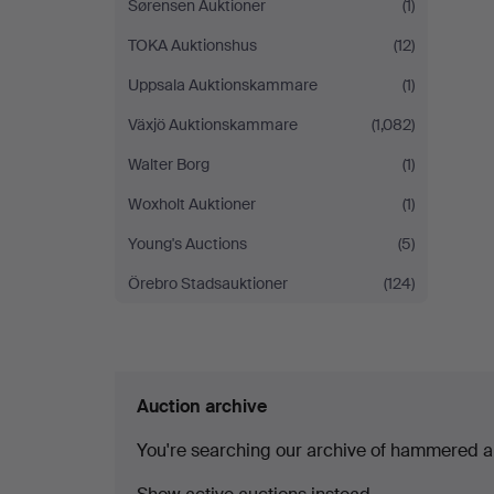
Sørensen Auktioner
(1)
TOKA Auktionshus
(12)
Uppsala Auktionskammare
(1)
Växjö Auktionskammare
(1,082)
Walter Borg
(1)
Woxholt Auktioner
(1)
Young's Auctions
(5)
Örebro Stadsauktioner
(124)
Auction archive
You're searching our archive of hammered a