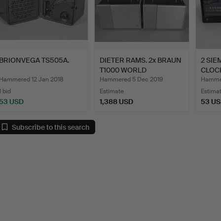
BRIONVEGA TS505A.
DIETER RAMS. 2x BRAUN
2 SIE
T1000 WORLD
CLOC
RECEIVER.
Hammered 12 Jan 2018
Hammered 5 Dec 2019
Hammer
1 bid
Estimate
Estima
53 USD
1,388 USD
53 U
Subscribe to this search