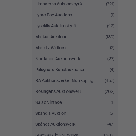
Limhamns Auktionsbyrå
(321)
Lyme Bay Auctions
(1)
Lysekils Auktionsbyrå
(42)
Markus Auktioner
(130)
Mauritz Widforss
(2)
Norrlands Auktionsverk
(23)
Palsgaard Kunstauktioner
(8)
RA Auktionsverket Norrköping
(457)
Roslagens Auktionsverk
(262)
Sajab Vintage
(1)
Skandia Auktion
(5)
Skånes Auktionsverk
(47)
Stadsauktion Sundsvall
(1,232)