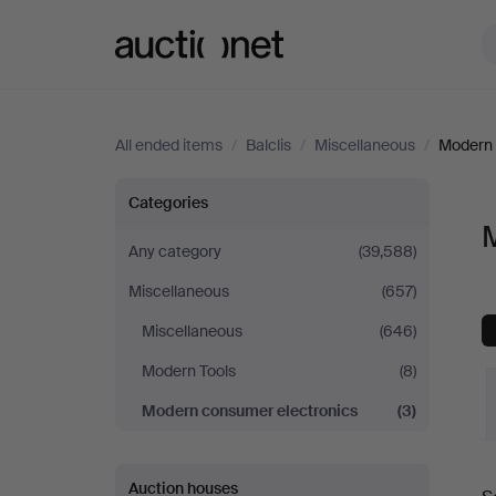
Auctionet.com
All ended items
/
Balclis
/
Miscellaneous
/
Modern 
Modern
Categories
M
consumer
Any category
(39,588)
Miscellaneous
(657)
electronics
Miscellaneous
(646)
at
Modern Tools
(8)
Balclis
Modern consumer electronics
(3)
Auction houses