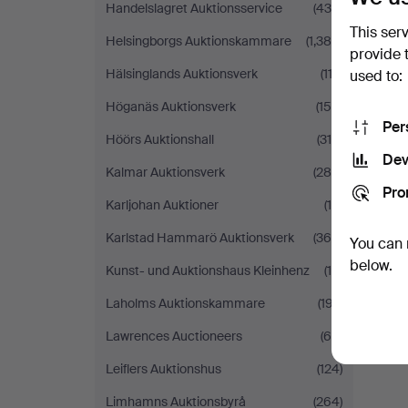
Handelslagret Auktionsservice
(430)
This ser
Helsingborgs Auktionskammare
(1,384)
provide 
Hälsinglands Auktionsverk
(112)
used to:
Höganäs Auktionsverk
(159)
Per
Höörs Auktionshall
(319)
Dev
Kalmar Auktionsverk
(288)
Pro
Karljohan Auktioner
(10)
Karlstad Hammarö Auktionsverk
(366)
You can 
below.
Kunst- und Auktionshaus Kleinhenz
(19)
Laholms Auktionskammare
(197)
Lawrences Auctioneers
(65)
Leiflers Auktionshus
(124)
Limhamns Auktionsbyrå
(264)