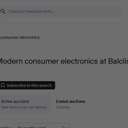
consumer electronics
odern consumer electronics at Balcli
Subscribe to this search
Active auctions
Ended auctions
See items you can bid on
3 items
Ended