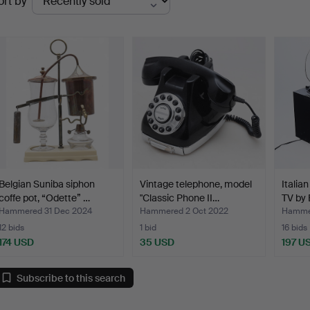
ort by
uctions
Belgian Suniba siphon
Vintage telephone, model
Italia
coffe pot, “Odette” …
"Classic Phone II…
TV by 
Hammered 31 Dec 2024
Hammered 2 Oct 2022
Hammer
12 bids
1 bid
16 bids
174 USD
35 USD
197 U
Subscribe to this search