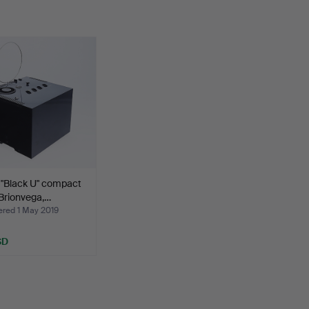
n "Black U" compact
Brionvega,…
ed 1 May 2019
SD