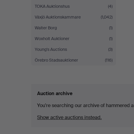
TOKA Auktionshus
(4)
Växjö Auktionskammare
(1,042)
Walter Borg
(1)
Woxholt Auktioner
(1)
Young's Auctions
(3)
Örebro Stadsauktioner
(116)
Auction archive
You're searching our archive of hammered a
Show active auctions instead.