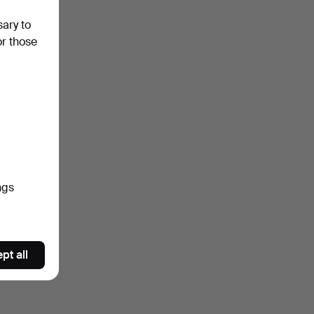
sary to
or those
ngs
pt all