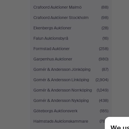
Crafoord Auktioner Malmö
(88)
Crafoord Auktioner Stockholm
(98)
Ekenbergs Auktioner
(28)
Falun Auktionsbyrå
(16)
Formstad Auktioner
(258)
Garpenhus Auktioner
(980)
Gomér & Andersson Jönköping
(87)
Gomér & Andersson Linköping
(2,904)
Gomér & Andersson Norrköping
(1,049)
Gomér & Andersson Nyköping
(438)
Göteborgs Auktionsverk
(185)
Halmstads Auktionskammare
(783)
We us