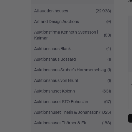
S
a
All auction houses
(22,938)
Art and Design Auctions
(9)
Auktionsfirma Kenneth Svensson i
(83)
Kalmar
Auktionshaus Blank
(4)
Auktionshaus Bossard
(1)
Auktionshaus Stuber's Hammerschlag
(1)
Auktionshaus von Brühl
(1)
Auktionshuset Kolonn
(631)
Auktionshuset STO Bohuslän
(67)
Auktionshuset Thelin & Johansson
(1,025)
Auktionshuset Thörner & Ek
(188)