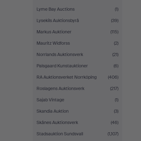
Lyme Bay Auctions
(1)
Lysekils Auktionsbyrå
(39)
Markus Auktioner
(115)
Mauritz Widforss
(2)
Norrlands Auktionsverk
(21)
Palsgaard Kunstauktioner
(6)
RA Auktionsverket Norrköping
(406)
Roslagens Auktionsverk
(217)
Sajab Vintage
(1)
Skandia Auktion
(3)
Skånes Auktionsverk
(46)
Stadsauktion Sundsvall
(1,107)