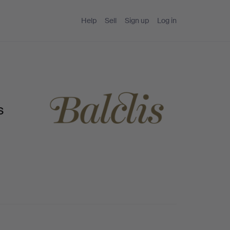
Help
Sell
Sign up
Log in
s