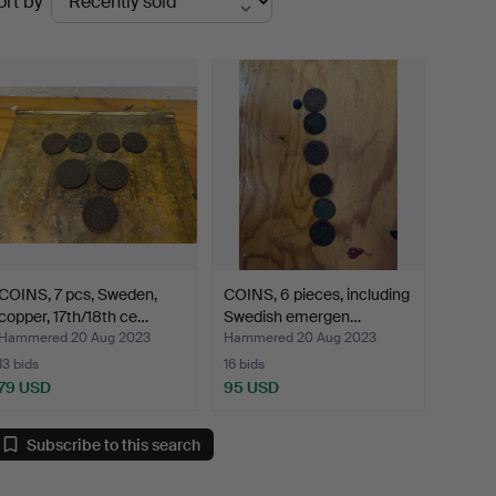
ort by
uctions
COINS, 7 pcs, Sweden,
COINS, 6 pieces, including
copper, 17th/18th ce…
Swedish emergen…
Hammered 20 Aug 2023
Hammered 20 Aug 2023
13 bids
16 bids
79 USD
95 USD
Subscribe to this search