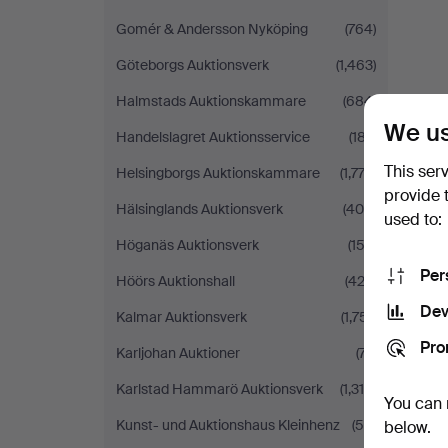
Gomér & Andersson Nyköping
(764)
Göteborgs Auktionsverk
(1,463)
Halmstads Auktionskammare
(684)
We us
Handelslagret Auktionsservice
(187)
This ser
Helsingborgs Auktionskammare
(1,772)
provide 
Hälsinglands Auktionsverk
(400)
used to:
Höganäs Auktionsverk
(153)
Per
Höörs Auktionshall
(422)
Dev
Kalmar Auktionsverk
(1,751)
Pro
Karljohan Auktioner
(77)
Karlstad Hammarö Auktionsverk
(1,318)
You can 
Kunst- und Auktionshaus Kleinhenz
(55)
below.