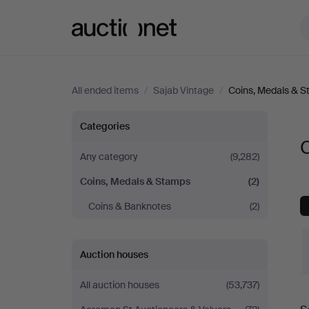
Auctionet.com
All ended items
/
Sajab Vintage
/
Coins, Medals & 
Coins,
Categories
Medals
Any category
(9,282)
Coins, Medals & Stamps
(2)
&
Coins & Banknotes
(2)
Stamps
at
Auction houses
Sajab
All auction houses
(53,737)