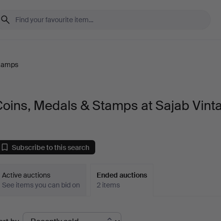
Stamps
Coins, Medals & Stamps at Sajab Vint
Subscribe to this search
Active auctions
Ended auctions
See items you can bid on
2 items
Ended