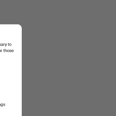
sary to
or those
ngs