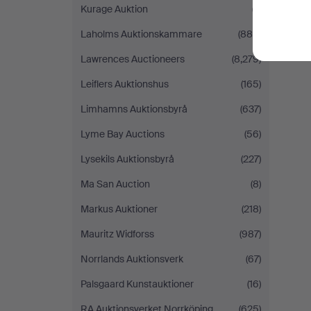
Kurage Auktion
(7)
Laholms Auktionskammare
(880)
Lawrences Auctioneers
(8,279)
Leiflers Auktionshus
(165)
Limhamns Auktionsbyrå
(637)
Lyme Bay Auctions
(56)
Lysekils Auktionsbyrå
(227)
Ma San Auction
(8)
Markus Auktioner
(218)
Mauritz Widforss
(987)
Norrlands Auktionsverk
(67)
Palsgaard Kunstauktioner
(16)
RA Auktionsverket Norrköping
(625)