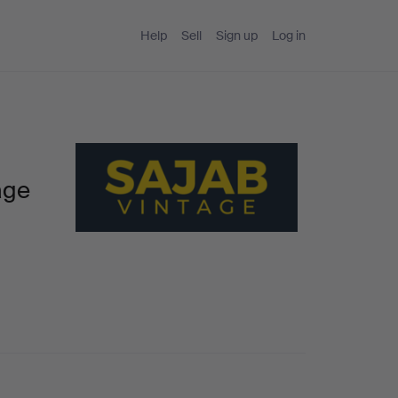
Help
Sell
Sign up
Log in
age