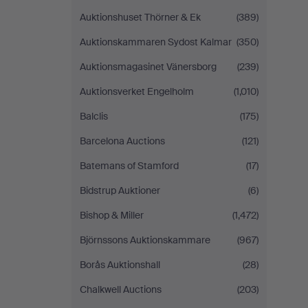
Auktionshuset Thörner & Ek
(389)
Auktionskammaren Sydost Kalmar
(350)
Auktionsmagasinet Vänersborg
(239)
Auktionsverket Engelholm
(1,010)
Balclis
(175)
Barcelona Auctions
(121)
Batemans of Stamford
(17)
Bidstrup Auktioner
(6)
Bishop & Miller
(1,472)
Björnssons Auktionskammare
(967)
Borås Auktionshall
(28)
Chalkwell Auctions
(203)