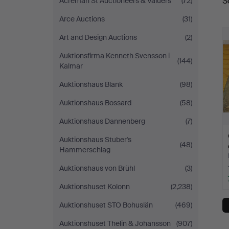
S
Acreman St Auctioneers & Valuers
(72)
a
Vintage
Arce Auctions
(31)
Art and Design Auctions
(2)
Auktionsfirma Kenneth Svensson i
(144)
Kalmar
Auktionshaus Blank
(98)
Auktionshaus Bossard
(58)
Auktionshaus Dannenberg
(7)
Auktionshaus Stuber's
(48)
Hammerschlag
Auktionshaus von Brühl
(3)
Auktionshuset Kolonn
(2,238)
Auktionshuset STO Bohuslän
(469)
Auktionshuset Thelin & Johansson
(907)