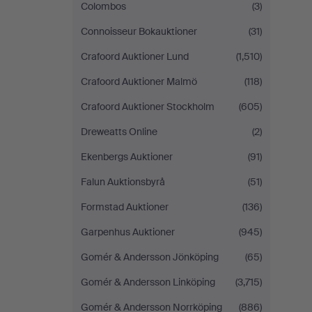
Colombos
(3)
Connoisseur Bokauktioner
(31)
Crafoord Auktioner Lund
(1,510)
Crafoord Auktioner Malmö
(118)
Crafoord Auktioner Stockholm
(605)
Dreweatts Online
(2)
Ekenbergs Auktioner
(91)
Falun Auktionsbyrå
(51)
Formstad Auktioner
(136)
Garpenhus Auktioner
(945)
Gomér & Andersson Jönköping
(65)
Gomér & Andersson Linköping
(3,715)
Gomér & Andersson Norrköping
(886)