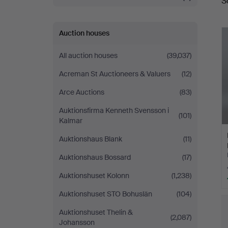
S
a
Auction houses
All auction houses
(39,037)
Acreman St Auctioneers & Valuers
(12)
Arce Auctions
(83)
Auktionsfirma Kenneth Svensson i
(101)
Kalmar
Auktionshaus Blank
(11)
Auktionshaus Bossard
(17)
Auktionshuset Kolonn
(1,238)
Auktionshuset STO Bohuslän
(104)
Auktionshuset Thelin &
(2,087)
Johansson