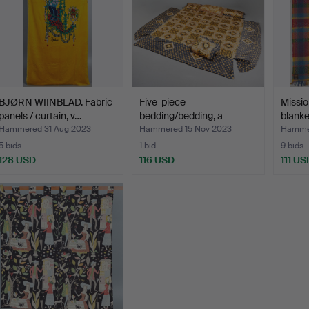
BJØRN WIINBLAD. Fabric
Five-piece
Missio
panels / curtain, v…
bedding/bedding, a
blanke
bedspread, a…
Hammered 31 Aug 2023
Hammered 15 Nov 2023
Hamme
5 bids
1 bid
9 bids
128 USD
116 USD
111 US