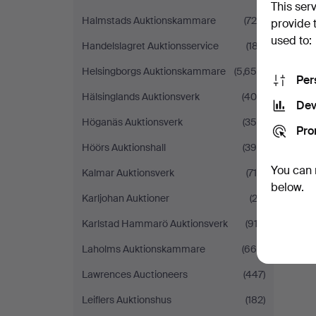
This ser
Halmstads Auktionskammare
(725)
provide 
used to:
Handelslagret Auktionsservice
(187)
Helsingborgs Auktionskammare
(5,659)
Per
Hälsinglands Auktionsverk
(406)
Dev
Höganäs Auktionsverk
(350)
Pro
Höörs Auktionshall
(396)
You can 
Kalmar Auktionsverk
(715)
below.
Karljohan Auktioner
(23)
Karlstad Hammarö Auktionsverk
(913)
Laholms Auktionskammare
(665)
Lawrences Auctioneers
(447)
Leiflers Auktionshus
(182)