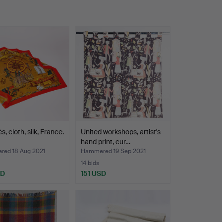
, cloth, silk, France.
United workshops, artist's
hand print, cur…
ed 18 Aug 2021
Hammered 19 Sep 2021
14 bids
SD
151 USD