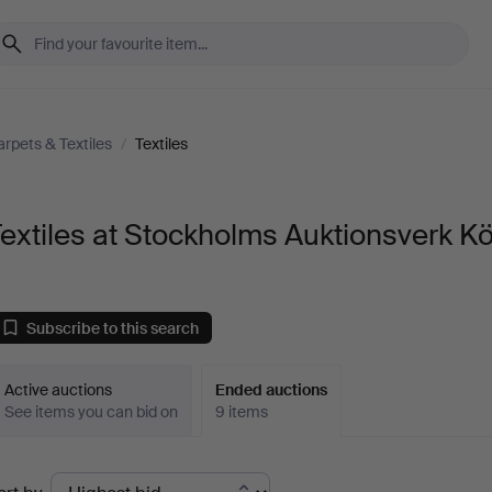
rpets & Textiles
/
Textiles
extiles at Stockholms Auktionsverk Kö
Subscribe to this search
Active auctions
Ended auctions
See items you can bid on
9 items
Ended