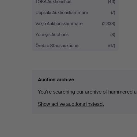
TOKA Auktionshus
(43)
Uppsala Auktionskammare
(7)
Växjö Auktionskammare
(2,338)
Young's Auctions
(8)
Örebro Stadsauktioner
(67)
Auction archive
You're searching our archive of hammered a
Show active auctions instead.