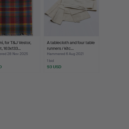
ni, for T&J Vestor,
A tablecloth and four table
t, 163x133…
runners / kitc…
red 28 Nov 2025
Hammered 6 Aug 2021
1 bid
D
93 USD