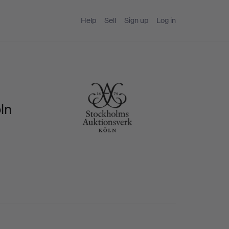
Help
Sell
Sign up
Log in
ln