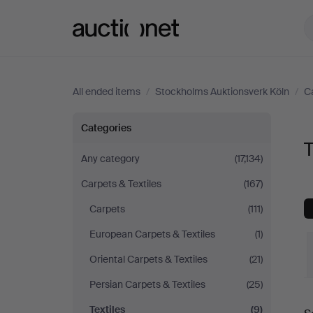
Auctionet.com
All ended items
/
Stockholms Auktionsverk Köln
/
Ca
Textiles
Categories
T
at
Any category
(17,134)
Carpets & Textiles
(167)
Stockholms
Carpets
(111)
Auktionsverk
European Carpets & Textiles
(1)
Köln
Oriental Carpets & Textiles
(21)
Persian Carpets & Textiles
(25)
Textiles
(9)