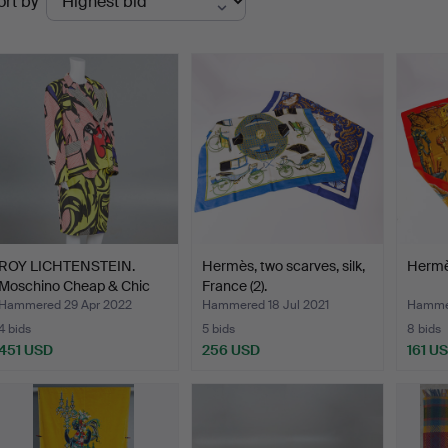
ort by
uctions
ROY LICHTENSTEIN.
Hermès, two scarves, silk,
Hermès
Moschino Cheap & Chic
France (2).
th…
Hammered 29 Apr 2022
Hammered 18 Jul 2021
Hammer
4 bids
5 bids
8 bids
451 USD
256 USD
161 U