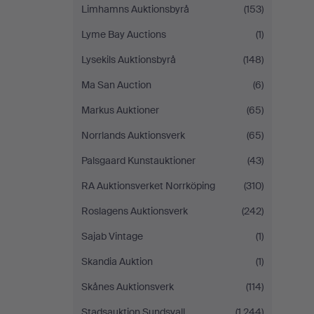
Limhamns Auktionsbyrå
(153)
Lyme Bay Auctions
(1)
Lysekils Auktionsbyrå
(148)
Ma San Auction
(6)
Markus Auktioner
(65)
Norrlands Auktionsverk
(65)
Palsgaard Kunstauktioner
(43)
RA Auktionsverket Norrköping
(310)
Roslagens Auktionsverk
(242)
Sajab Vintage
(1)
Skandia Auktion
(1)
Skånes Auktionsverk
(114)
Stadsauktion Sundsvall
(1,244)