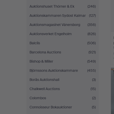
Auktionshuset Thörner & Ek
(246)
Auktionskammaren Sydost Kalmar
(127)
Auktionsmagasinet Vänersborg
(356)
Auktionsverket Engelholm
(826)
Balclis
(506)
Barcelona Auctions
(921)
Bishop & Miller
(549)
Björnssons Auktionskammare
(455)
Borås Auktionshall
(3)
Chalkwell Auctions
(15)
Colombos
(2)
Connoisseur Bokauktioner
(5)