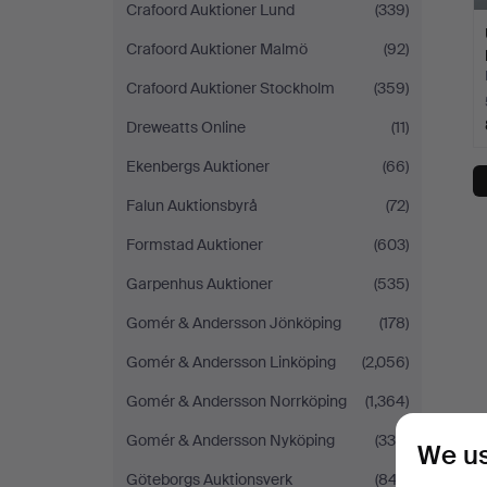
Crafoord Auktioner Lund
(339)
Crafoord Auktioner Malmö
(92)
Crafoord Auktioner Stockholm
(359)
Dreweatts Online
(11)
Ekenbergs Auktioner
(66)
Falun Auktionsbyrå
(72)
Formstad Auktioner
(603)
Garpenhus Auktioner
(535)
Gomér & Andersson Jönköping
(178)
Gomér & Andersson Linköping
(2,056)
Gomér & Andersson Norrköping
(1,364)
Gomér & Andersson Nyköping
(338)
We us
Göteborgs Auktionsverk
(847)