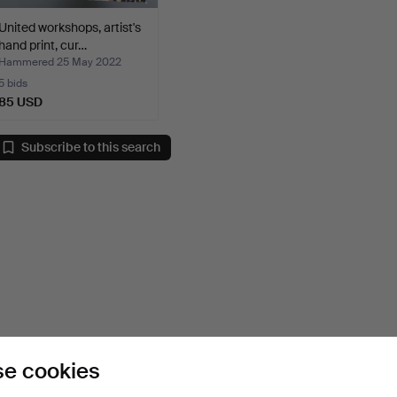
United workshops, artist's
hand print, cur…
Hammered 25 May 2022
5 bids
85 USD
Subscribe to this search
e cookies