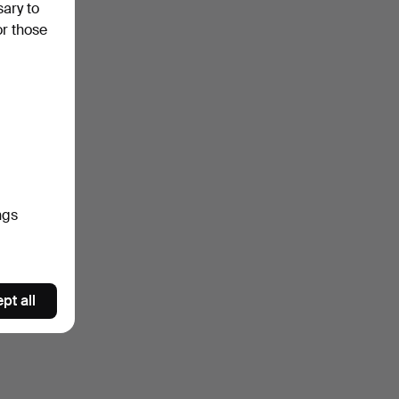
sary to
or those
ngs
pt all