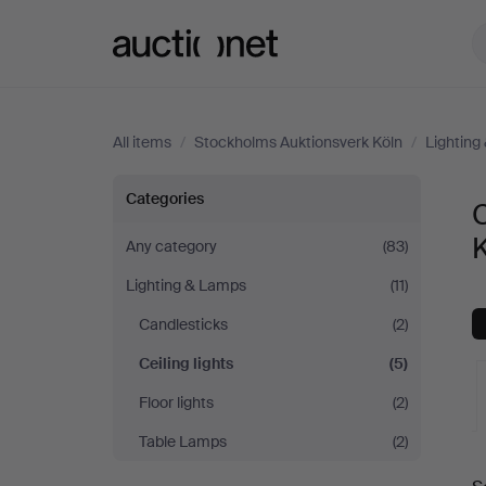
Auctionet.com
All items
/
Stockholms Auktionsverk Köln
/
Lighting
Ceiling
Categories
C
lights
Any category
(83)
Lighting & Lamps
(11)
at
Candlesticks
(2)
Stockholms
Ceiling lights
(5)
Auktionsverk
Floor lights
(2)
Table Lamps
(2)
Köln
A