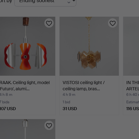
ort by
uctions
RAAK. Ceiling light, model
VISTOSI ceiling light /
IN T
'Futuro', alumi…
ceiling lamp, bras…
ARTELU
…
4 h 8 m
4 h 9 m
6 h 40
7 bids
1 bid
Estima
107 USD
31 USD
116 U