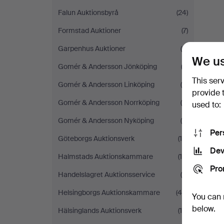
Falun Auktionsbyrå
(24)
Formstad Auktioner
(7)
Garpenhus Auktioner
(4)
We us
Gomér & Andersson Jönköping
(2)
This ser
Gomér & Andersson Linköping
(8)
provide 
Gomér & Andersson Norrköping
(5)
used to:
Gomér & Andersson Nyköping
(6)
Per
Göteborgs Auktionsverk
(14)
Dev
Halmstads Auktionskammare
(16)
Pro
Handelslagret Auktionsservice
(6)
Helsingborgs Auktionskammare
(46)
You can 
below.
Hälsinglands Auktionsverk
(16)