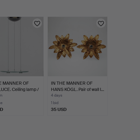
HE MANNER OF
IN THE MANNER OF
CE. Ceiling lamp /
HANS KÖGL. Pair of wall l…
 m
4 days
te
1 bid
SD
35 USD