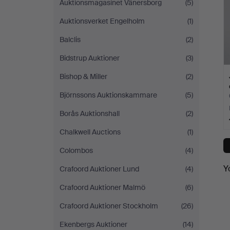
Auktionsmagasinet Vänersborg
(5)
Auktionsverket Engelholm
(1)
Balclis
(2)
Bidstrup Auktioner
(3)
Bishop & Miller
(2)
Björnssons Auktionskammare
(5)
Borås Auktionshall
(2)
Chalkwell Auctions
(1)
Colombos
(4)
Y
Crafoord Auktioner Lund
(4)
Crafoord Auktioner Malmö
(6)
Crafoord Auktioner Stockholm
(26)
Ekenbergs Auktioner
(14)