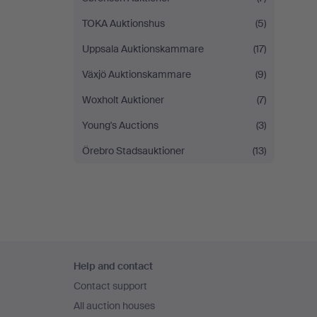
TOKA Auktionshus
(5)
Uppsala Auktionskammare
(17)
Växjö Auktionskammare
(9)
Woxholt Auktioner
(7)
Young's Auctions
(3)
Örebro Stadsauktioner
(13)
Footer
Help and contact
navigation
Contact support
All auction houses