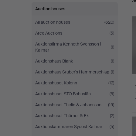
S
a
Auction houses
All auction houses
(620)
Arce Auctions
(5)
Auktionsfirma Kenneth Svensson i
(1)
Kalmar
Auktionshaus Blank
(1)
Auktionshaus Stuber's Hammerschlag
(1)
Auktionshuset Kolonn
(12)
Auktionshuset STO Bohuslän
(6)
Auktionshuset Thelin & Johansson
(19)
Auktionshuset Thörner & Ek
(2)
Auktionskammaren Sydost Kalmar
(5)