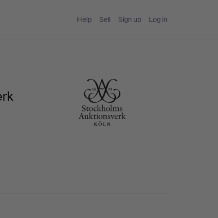
Help
Sell
Sign up
Log in
erk