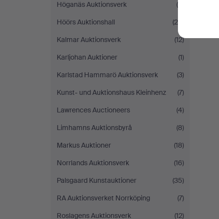
Höganäs Auktionsverk
(4)
Höörs Auktionshall
(20)
Kalmar Auktionsverk
(12)
Karljohan Auktioner
(1)
Karlstad Hammarö Auktionsverk
(3)
Kunst- und Auktionshaus Kleinhenz
(7)
Lawrences Auctioneers
(4)
Limhamns Auktionsbyrå
(8)
Markus Auktioner
(18)
Norrlands Auktionsverk
(16)
Palsgaard Kunstauktioner
(35)
RA Auktionsverket Norrköping
(7)
Roslagens Auktionsverk
(12)