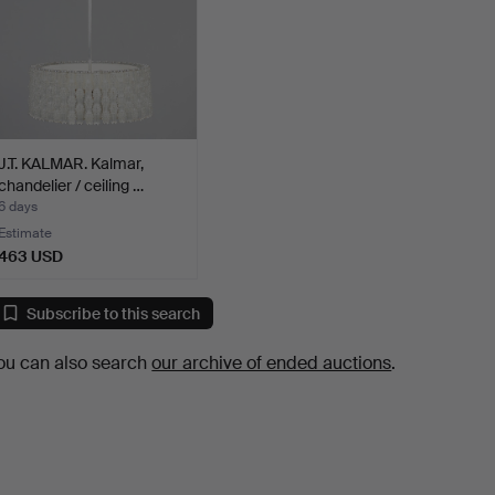
J.T. KALMAR. Kalmar,
chandelier / ceiling …
6 days
Estimate
463 USD
Subscribe to this search
ou can also search
our archive of ended auctions
.