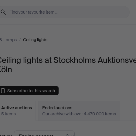
 & Lamps
/
Ceiling lights
eiling lights at Stockholms Auktionsv
Köln
Subscribe to this search
Active auctions
Ended auctions
5 items
Our archive with over 4 470 000 items
ctive