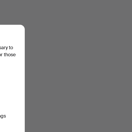
sary to
or those
ngs