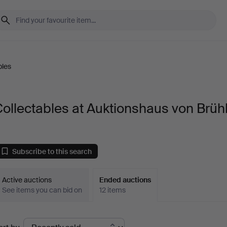
bles
ollectables at Auktionshaus von Brüh
Subscribe to this search
Active auctions
Ended auctions
See items you can bid on
12 items
Ended