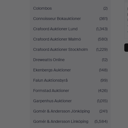
Colombos
(2)
Connoisseur Bokauktioner
(361)
Crafoord Auktioner Lund
(1,343)
Crafoord Auktioner Malmö
(580)
Crafoord Auktioner Stockholm
(1,229)
Dreweatts Online
(12)
Ekenbergs Auktioner
(148)
Falun Auktionsbyrå
(99)
Formstad Auktioner
(426)
Garpenhus Auktioner
(1,015)
Gomér & Andersson Jönköping
(241)
Gomér & Andersson Linköping
(5,584)