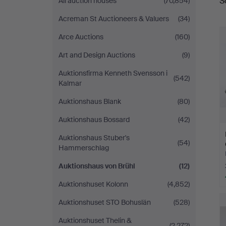
S
All auction houses
(70,854)
a
Acreman St Auctioneers & Valuers
(34)
Arce Auctions
(160)
Art and Design Auctions
(9)
Auktionsfirma Kenneth Svensson i
(542)
Kalmar
Auktionshaus Blank
(80)
Auktionshaus Bossard
(42)
Auktionshaus Stuber's
(54)
Hammerschlag
Auktionshaus von Brühl
(12)
Auktionshuset Kolonn
(4,852)
Auktionshuset STO Bohuslän
(528)
Auktionshuset Thelin &
(2,272)