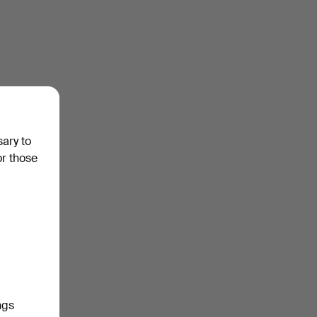
sary to
or those
ngs