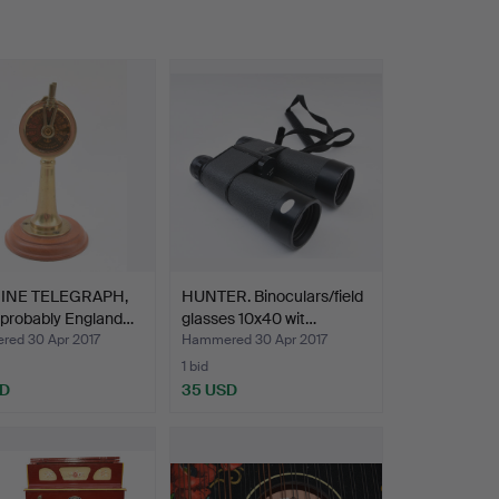
INE TELEGRAPH,
HUNTER. Binoculars/field
 probably England…
glasses 10x40 wit…
ed 30 Apr 2017
Hammered 30 Apr 2017
1 bid
SD
35 USD