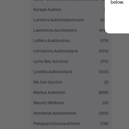
below.
Kurage Auktion
(5)
Laholms Auktionskammare
(917)
Lawrences Auctioneers
(847)
Leiflers Auktionshus
(179)
Limhamns Auktionsbyrå
(599)
Lyme Bay Auctions
(312)
Lysekils Auktionsbyrå
(502)
Ma San Auction
(3)
Markus Auktioner
(898)
Mauritz Widforss
(14)
Norrlands Auktionsverk
(398)
Palsgaard Kunstauktioner
(138)