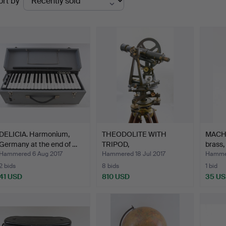
ort by
uctions
DELICIA. Harmonium,
THEODOLITE WITH
MACH
Germany at the end of …
TRIPOD,
brass,
glass/brass/wood, …
Hammered 6 Aug 2017
Hammered 18 Jul 2017
Hammer
2 bids
8 bids
1 bid
41 USD
810 USD
35 U