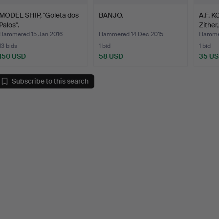
MODEL SHIP, "Goleta dos
BANJO.
A.F. 
Palos".
Zither
Hammered 15 Jan 2016
Hammered 14 Dec 2015
Hammer
13 bids
1 bid
1 bid
150 USD
58 USD
35 U
Subscribe to this search