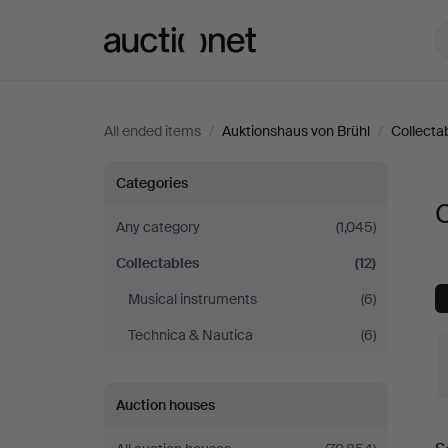
Auctionet.com
All ended items
/
Auktionshaus von Brühl
/
Collecta
Collectables
Categories
C
at
Any category
(1,045)
Collectables
(12)
Auktionshaus
Musical instruments
(6)
von
Technica & Nautica
(6)
Brühl
Auction houses