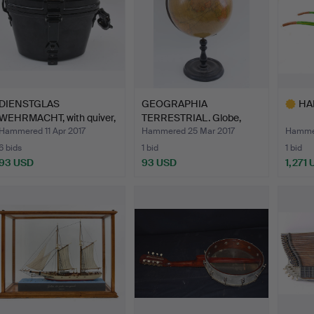
DIENSTGLAS
GEOGRAPHIA
HA
WEHRMACHT, with quiver,
TERRESTRIAL. Globe,
Third R…
early 20th …
Hammered 11 Apr 2017
Hammered 25 Mar 2017
Hammer
6 bids
1 bid
1 bid
93 USD
93 USD
1,271
Highlig
item