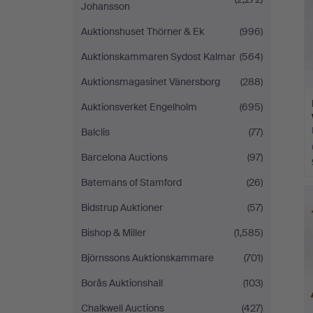
Johansson
Auktionshuset Thörner & Ek
(996)
Auktionskammaren Sydost Kalmar
(564)
Auktionsmagasinet Vänersborg
(288)
Auktionsverket Engelholm
(695)
Balclis
(77)
Barcelona Auctions
(97)
Batemans of Stamford
(26)
Bidstrup Auktioner
(57)
Bishop & Miller
(1,585)
Björnssons Auktionskammare
(701)
Borås Auktionshall
(103)
Chalkwell Auctions
(427)