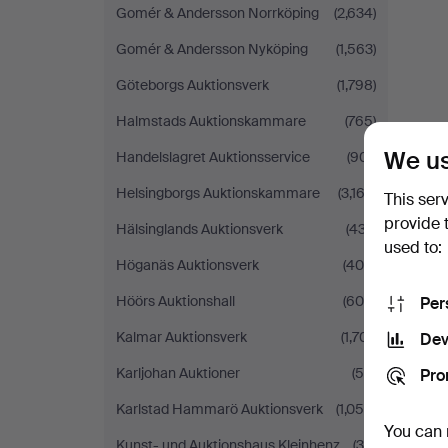
Gomér & Andersson Norrköping
(2,634)
Gomér & Andersson Nyköping
(1,563)
Göteborgs Auktionsverk
(1,798)
Halmstads Auktionskammare
(765)
We us
Handelslagret Auktionsservice
(901)
Helsingborgs Auktionskammare
(3,162)
This ser
provide 
Hälsinglands Auktionsverk
(437)
used to:
Höganäs Auktionsverk
(409)
Höörs Auktionshall
(600)
Per
Kalmar Auktionsverk
(1,701)
Dev
Karljohan Auktioner
(50)
Pro
Karlstad Hammarö Auktionsverk
(1,056)
You can 
Kunst- und Auktionshaus Kleinhenz
(38)