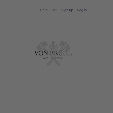
Help
Sell
Sign up
Log in
l