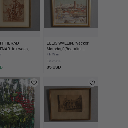
TIFIERAD
ELLIS WALLIN. "Vacker
NÄR. Ink wash,
Marsdag" (Beautiful …
al…
 m
7 h 19 m
Estimate
SD
85 USD