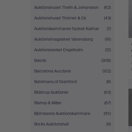
Auktionshuset Thelin & Johansson
(62)
Auktionshuset Thörner & Ek
(43)
Auktionskammaren Sydost Kalmar
(7)
Auktionsmagasinet Vänersborg
(16)
Auktionsverket Engelholm
(12)
Balclis
(308)
Barcelona Auctions
(102)
Batemans of Stamford
(8)
Bidstrup Auktioner
(63)
Bishop & Miller
(67)
Björnssons Auktionskammare
(95)
Borås Auktionshall
(9)