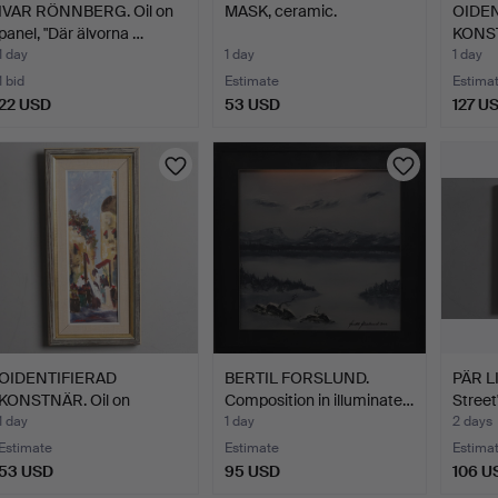
IVAR RÖNNBERG. Oil on
MASK, ceramic.
OIDEN
panel, "Där älvorna …
KONST
PAINT
1 day
1 day
1 day
1 bid
Estimate
Estima
22 USD
53 USD
127 U
OIDENTIFIERAD
BERTIL FORSLUND.
PÄR L
KONSTNÄR. Oil on
Composition in illuminate…
Street"
canvas, "Ga…
1 day
1 day
2 days
Estimate
Estimate
Estima
53 USD
95 USD
106 U