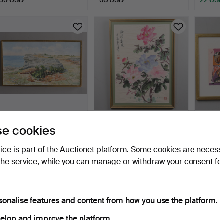
BENGT BOSSHAMMAR,
OKÄND KONSTNÄR.
OIDEN
e cookies
oil on canvas, "Raukar G…
Mixed media, Floral motif,…
KONS
MEDIA
12 hours
13 hours
13 hour
vice is part of the Auctionet platform. Some cookies are neces
2 bids
Estimate
Estima
the service, while you can manage or withdraw your consent f
27 USD
85 USD
64 U
sonalise features and content from how you use the platform.
elop and improve the platform.