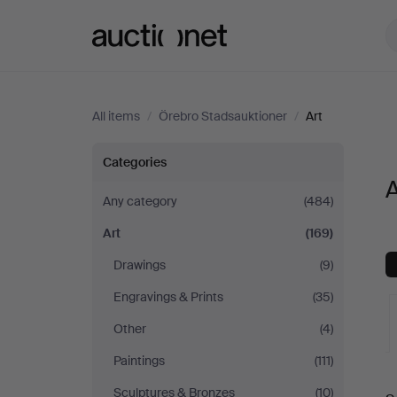
Auctionet.com
All items
/
Örebro Stadsauktioner
/
Art
Art
Categories
A
at
Any category
(484)
Art
(169)
Örebro
Drawings
(9)
Stadsauktioner
Engravings & Prints
(35)
Other
(4)
Paintings
(111)
A
Sculptures & Bronzes
(10)