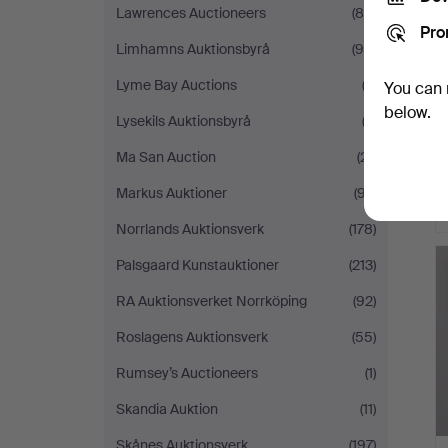
Lawrences Auctioneers
(80)
Pro
Limhamns Auktionsbyrå
(95)
Lyme Bay Auctions
(2)
You can 
below.
Lysekils Auktionsbyrå
(2)
Ma San Auction
(21)
Markus Auktioner
(97)
Norrlands Auktionsverk
(178)
Palsgaard Kunstauktioner
(213)
RA Auktionsverket Norrköping
(92)
Roslagens Auktionsverk
(55)
Rumsey’s Auctioneers
(1)
Skandia Auktion
(11)
Skånes Auktionsverk
(197)