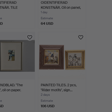
TIFIERAD
OIDENTIFIERAD
NÄR. TILE
KONSTNÄR. Oil on panel,
INGS, 2 …
"Por…
1 day
te
Estimate
SD
64 USD
INDBLAD. "The
PAINTED TILES. 2 pcs,
, oil on paper.
"Rider motifs", sign…
2 days
te
Estimate
SD
106 USD