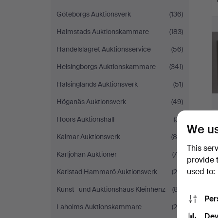
Göteborgs Auktionsverk
(136)
Halmstads Auktionskammare
(183)
Handelslagret Auktionsservice
(56)
Helsingborgs Auktionskammare
(341)
Hälsinglands Auktionsverk
(51)
Höganäs Auktionsverk
(49)
Höörs Auktionshall
(31)
We us
Kalmar Auktionsverk
(89)
This ser
Karljohan Auktioner
(76)
provide 
used to:
Karlstad Hammarö Auktionsverk
(25)
Kunst- und Auktionshaus Kleinhenz
(87)
Per
Laholms Auktionskammare
(25)
Dev