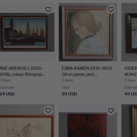
ÅKE ARENHILL (1920-
EBBA RAMÉN (1910-1957).
OIDEN
2018), colour lithograp…
Oil on panel, port…
KONST
canvas
2 days
2 days
2 days
Estimate
1 bid
Estima
64 USD
39 USD
43 U