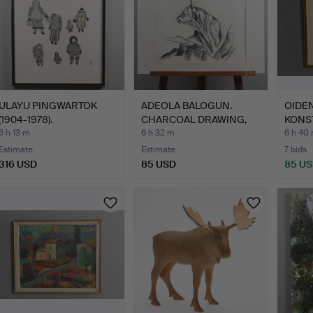
ULAYU PINGWARTOK
ADEOLA BALOGUN.
OIDEN
(1904-1978).
CHARCOAL DRAWING,
KONST
LITHOGRAPH, …
"Instinc…
biblic
6 h 13 m
6 h 32 m
6 h 40
Estimate
Estimate
7 bids
316 USD
85 USD
85 U