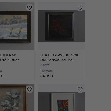
TIFIERAD
BERTIL FORSLUND. OIL
NÄR. Oil on
ON CANVAS, still life…
, "Fä…
2 days
te
Estimate
SD
64 USD