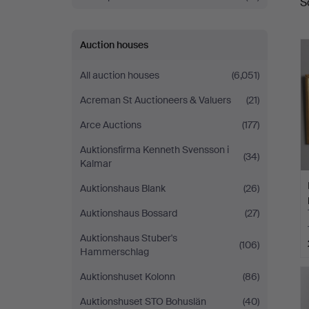
S
a
Auction houses
All auction houses
(6,051)
Acreman St Auctioneers & Valuers
(21)
Arce Auctions
(177)
Auktionsfirma Kenneth Svensson i
(34)
Kalmar
Auktionshaus Blank
(26)
Auktionshaus Bossard
(27)
Auktionshaus Stuber's
(106)
Hammerschlag
Auktionshuset Kolonn
(86)
Auktionshuset STO Bohuslän
(40)