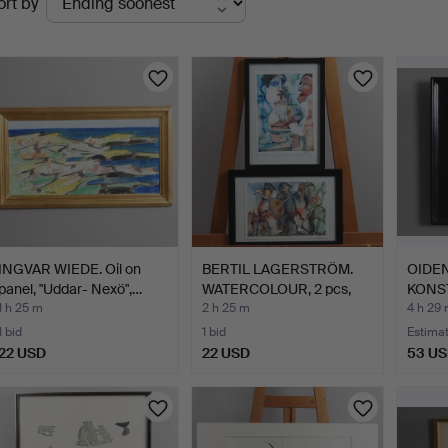
ort by
uctions
INGVAR WIEDE. Oil on
BERTIL LAGERSTRÖM.
OIDEN
panel, "Uddar- Nexö",…
WATERCOLOUR, 2 pcs,
KONS
com…
HERM
1 h 25 m
2 h 25 m
4 h 29
1 bid
1 bid
Estima
22 USD
22 USD
53 U