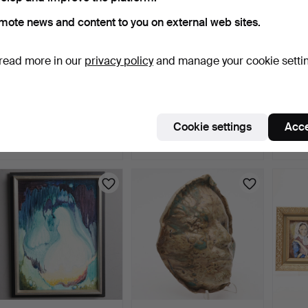
mote news and content to you on external web sites.
read more in our
privacy policy
and manage your cookie setti
OIDENTIFIERAD
TOM KRESTESEN.
LENN
KONSTNÄR. TILE
Abstract composition,
Compo
PAINTINGS, 2 …
litho…
media
1 day
1 day
1 day
Cookie settings
Acce
Estimate
1 bid
Estima
85 USD
22 USD
74 US