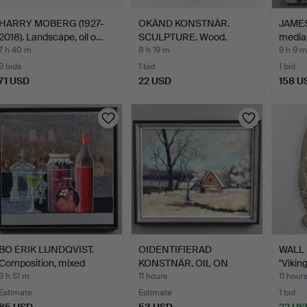
HARRY MOBERG (1927-
OKÄND KONSTNÄR.
JAMES
2018). Landscape, oil o…
SCULPTURE. Wood.
media 
Moose, se…
7 h 40 m
8 h 19 m
9 h 9 m
9 bids
1 bid
1 bid
71 USD
22 USD
158 U
BO ERIK LUNDQVIST.
OIDENTIFIERAD
WALL 
Composition, mixed
KONSTNÄR. OIL ON
"Vikin
medi…
CANVAS, win…
9 h 51 m
11 hours
11 hour
Estimate
Estimate
1 bid
85 USD
53 USD
22 US