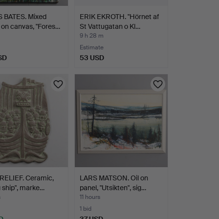
 BATES. Mixed
ERIK EKROTH. "Hörnet af
on canvas, "Fores…
St Vattugatan o Kl…
9 h 28 m
Estimate
SD
53 USD
RELIEF. Ceramic,
LARS MATSON. Oil on
g ship", marke…
panel, "Utsikten", sig…
s
11 hours
1 bid
D
37 USD