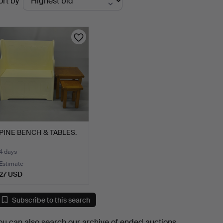
ort by
uctions
PINE BENCH & TABLES.
4 days
Estimate
27 USD
Subscribe to this search
ou can also search
our archive of ended auctions
.