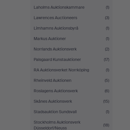
Laholms Auktionskammare
(1)
Lawrences Auctioneers
(3)
Limhamns Auktionsbyrå
(1)
Markus Auktioner
(1)
Norrlands Auktionsverk
(2)
Palsgaard Kunstauktioner
(17)
RA Auktionsverket Norrköping
(1)
Rheinveld Auktionen
(5)
Roslagens Auktionsverk
(6)
Skånes Auktionsverk
(15)
Stadsauktion Sundsvall
(1)
Stockholms Auktionsverk
(18)
Düsseldorf/Neuss