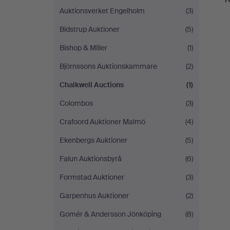
Auktionsverket Engelholm
(3)
Bidstrup Auktioner
(5)
Bishop & Miller
(1)
Björnssons Auktionskammare
(2)
Chalkwell Auctions
(1)
Colombos
(3)
Crafoord Auktioner Malmö
(4)
Ekenbergs Auktioner
(5)
Falun Auktionsbyrå
(6)
Formstad Auktioner
(3)
Garpenhus Auktioner
(2)
Gomér & Andersson Jönköping
(8)