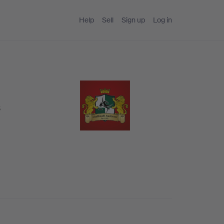
Help
Sell
Sign up
Log in
s