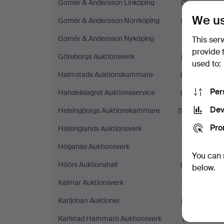
Gomér & Andersson Linköping
(3)
We us
Gomér & Andersson Norrköping
(3)
Gomér & Andersson Nyköping
(1)
This ser
provide 
Göteborgs Auktionsverk
(2)
used to:
Halmstads Auktionskammare
(9)
Per
Handelslagret Auktionsservice
(5)
Dev
Helsingborgs Auktionskammare
(15)
Pro
Hälsinglands Auktionsverk
(7)
Höganäs Auktionsverk
(1)
You can 
Höörs Auktionshall
(5)
below.
Kalmar Auktionsverk
(7)
Karljohan Auktioner
(3)
Karlstad Hammarö Auktionsverk
(1)