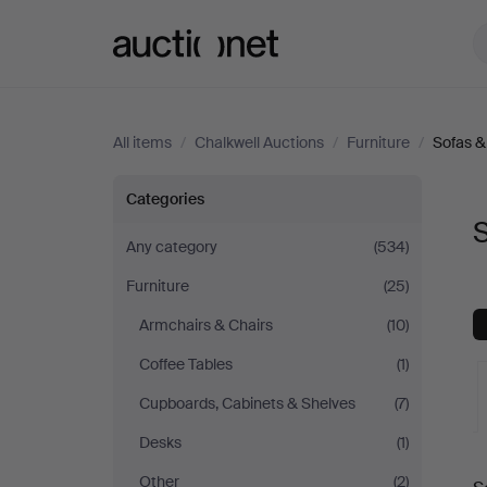
Auctionet.com
All items
/
Chalkwell Auctions
/
Furniture
/
Sofas &
Sofas
Categories
S
&
Any category
(534)
Furniture
(25)
Seatings
Armchairs & Chairs
(10)
at
Coffee Tables
(1)
Chalkwell
Cupboards, Cabinets & Shelves
(7)
Desks
(1)
Auctions
A
Other
(2)