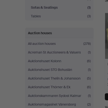
S
a
Sofas & Seatings
(1)
Tables
(3)
Auction houses
All auction houses
(278)
Acreman St Auctioneers & Valuers
(1)
Auktionshuset Kolonn
(6)
Auktionshuset STO Bohuslän
(1)
Auktionshuset Thelin & Johansson
(5)
Auktionshuset Thörner & Ek
(6)
Auktionskammaren Sydost Kalmar
(1)
Auktionsmagasinet Vänersborg
(2)
Y