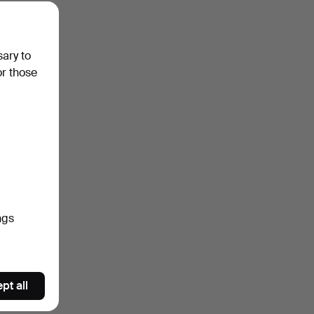
sary to
or those
ngs
pt all