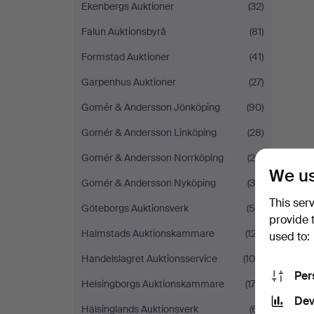
Ekenbergs Auktioner
(32)
Falun Auktionsbyrå
(81)
Formstad Auktioner
(41)
Garpenhus Auktioner
(27)
Gomér & Andersson Jönköping
(90)
Gomér & Andersson Linköping
(28)
Gomér & Andersson Norrköping
(20)
We us
Gomér & Andersson Nyköping
(36)
This ser
Göteborgs Auktionsverk
(55)
provide 
Halmstads Auktionskammare
(127)
used to:
Handelslagret Auktionsservice
(100)
Per
Helsingborgs Auktionskammare
(172)
Dev
Hälsinglands Auktionsverk
(61)