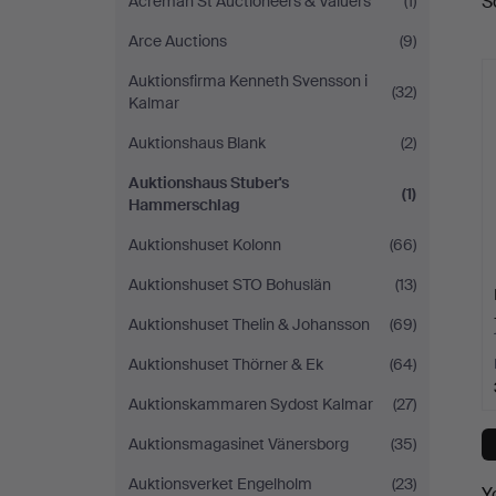
S
Acreman St Auctioneers & Valuers
(1)
a
Arce Auctions
(9)
Auktionsfirma Kenneth Svensson i
(32)
Kalmar
Auktionshaus Blank
(2)
Auktionshaus Stuber's
(1)
Hammerschlag
Auktionshuset Kolonn
(66)
Auktionshuset STO Bohuslän
(13)
Auktionshuset Thelin & Johansson
(69)
Auktionshuset Thörner & Ek
(64)
Auktionskammaren Sydost Kalmar
(27)
Auktionsmagasinet Vänersborg
(35)
Auktionsverket Engelholm
(23)
Y