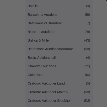
Balclis
(4)
Barcelona Auctions
(19)
Batemans of Stamford
(7)
Bidstrup Auktioner
(78)
Bishop & Miller
(43)
Björnssons Auktionskammare
(68)
Borås Auktionshall
(4)
Chalkwell Auctions
(33)
Colombos
(10)
Crafoord Auktioner Lund
(5)
Crafoord Auktioner Malmö
(68)
Crafoord Auktioner Stockholm
(112)