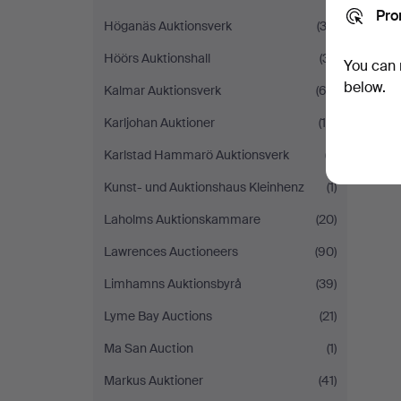
Pro
Höganäs Auktionsverk
(32)
Höörs Auktionshall
(31)
You can 
below.
Kalmar Auktionsverk
(62)
Karljohan Auktioner
(18)
Karlstad Hammarö Auktionsverk
(7)
Kunst- und Auktionshaus Kleinhenz
(1)
Laholms Auktionskammare
(20)
Lawrences Auctioneers
(90)
Limhamns Auktionsbyrå
(39)
Lyme Bay Auctions
(21)
Ma San Auction
(1)
Markus Auktioner
(41)