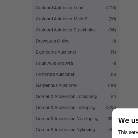
Crafoord Auktioner Lund
(203)
Crafoord Auktioner Malmö
(20)
Crafoord Auktioner Stockholm
(96)
Dreweatts Online
(1)
Ekenbergs Auktioner
(15)
Falun Auktionsbyrå
(1)
Formstad Auktioner
(15)
Garpenhus Auktioner
(118)
Gomér & Andersson Jönköping
(4)
Gomér & Andersson Linköping
(325)
We us
Gomér & Andersson Norrköping
(132)
Gomér & Andersson Nyköping
(85)
This ser