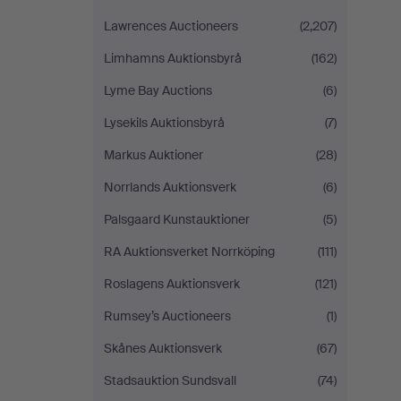
Lawrences Auctioneers
(2,207)
Limhamns Auktionsbyrå
(162)
Lyme Bay Auctions
(6)
Lysekils Auktionsbyrå
(7)
Markus Auktioner
(28)
Norrlands Auktionsverk
(6)
Palsgaard Kunstauktioner
(5)
RA Auktionsverket Norrköping
(111)
Roslagens Auktionsverk
(121)
Rumsey’s Auctioneers
(1)
Skånes Auktionsverk
(67)
Stadsauktion Sundsvall
(74)