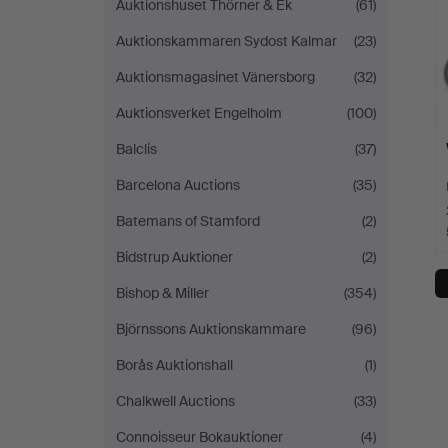
Auktionshuset Thörner & Ek
(61)
Auktionskammaren Sydost Kalmar
(23)
Auktionsmagasinet Vänersborg
(32)
Auktionsverket Engelholm
(100)
Balclis
(37)
Barcelona Auctions
(35)
Batemans of Stamford
(2)
Bidstrup Auktioner
(2)
Bishop & Miller
(354)
Björnssons Auktionskammare
(96)
Borås Auktionshall
(1)
Chalkwell Auctions
(33)
Connoisseur Bokauktioner
(4)