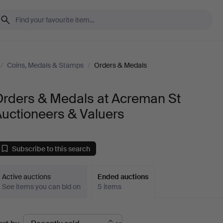
/
Coins, Medals & Stamps
/
Orders & Medals
Orders & Medals at Acreman St
uctioneers & Valuers
Subscribe to this search
Active auctions
Ended auctions
See items you can bid on
5 items
Ended