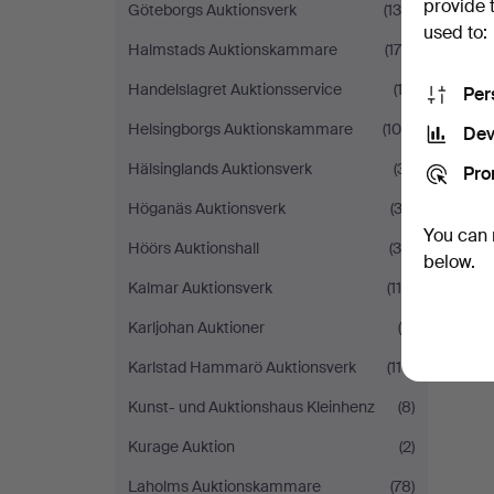
provide 
Göteborgs Auktionsverk
(130)
used to:
Halmstads Auktionskammare
(179)
Handelslagret Auktionsservice
(13)
Per
Helsingborgs Auktionskammare
(105)
Dev
Hälsinglands Auktionsverk
(31)
Pro
Höganäs Auktionsverk
(32)
You can 
Höörs Auktionshall
(39)
below.
Kalmar Auktionsverk
(114)
Karljohan Auktioner
(8)
Karlstad Hammarö Auktionsverk
(110)
Kunst- und Auktionshaus Kleinhenz
(8)
Kurage Auktion
(2)
Laholms Auktionskammare
(78)