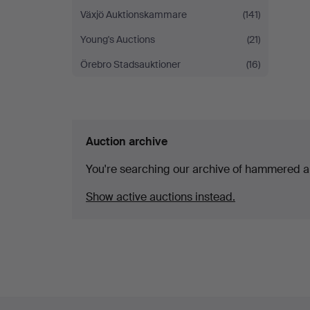
Växjö Auktionskammare
(141)
Young's Auctions
(21)
Örebro Stadsauktioner
(16)
Auction archive
You're searching our archive of hammered a
Show active auctions instead.
Footer