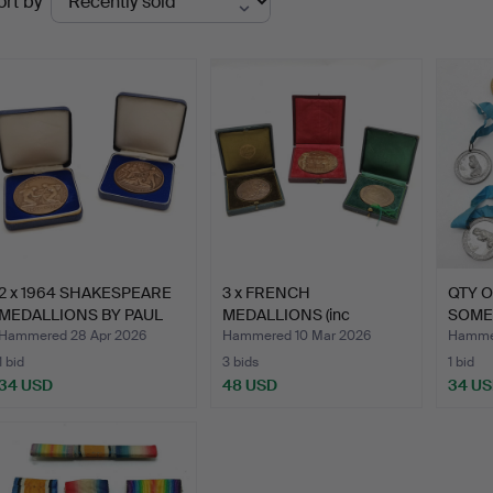
ort by
uctions
2 x 1964 SHAKESPEARE
3 x FRENCH
QTY 
MEDALLIONS BY PAUL
MEDALLIONS (inc
SOME
VI…
nautical) IN OR…
RIBB
Hammered 28 Apr 2026
Hammered 10 Mar 2026
Hammer
1 bid
3 bids
1 bid
34 USD
48 USD
34 U