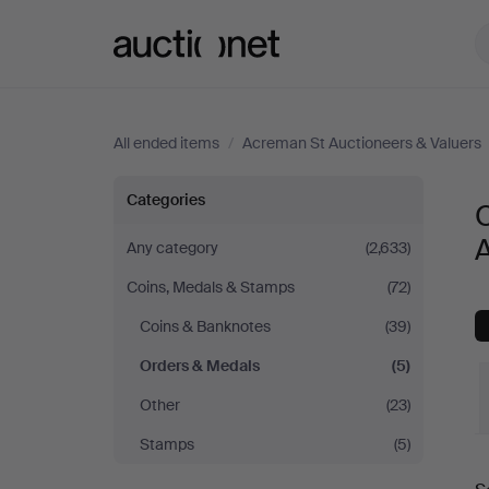
Auctionet.com
All ended items
/
Acreman St Auctioneers & Valuers
Orders
Categories
&
A
Any category
(2,633)
Coins, Medals & Stamps
(72)
Medals
Coins & Banknotes
(39)
at
Orders & Medals
(5)
Acreman
Other
(23)
Stamps
(5)
St