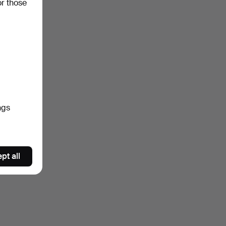
or those
ngs
pt all