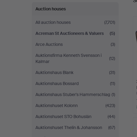
S
a
Auctioneers
Auction houses
&
All auction houses
(7,701)
Valuers
Acreman St Auctioneers & Valuers
(5)
Arce Auctions
(3)
Auktionsfirma Kenneth Svensson i
(12)
Kalmar
Auktionshaus Blank
(31)
Auktionshaus Bossard
(11)
Auktionshaus Stuber's Hammerschlag
(1)
Auktionshuset Kolonn
(423)
Auktionshuset STO Bohuslän
(44)
Auktionshuset Thelin & Johansson
(67)