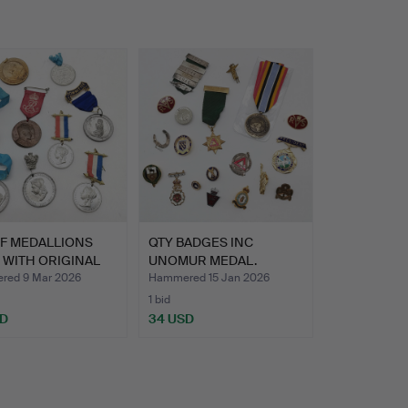
OF MEDALLIONS
QTY BADGES INC
 WITH ORIGINAL
UNOMUR MEDAL.
O…
ed 9 Mar 2026
Hammered 15 Jan 2026
1 bid
SD
34 USD