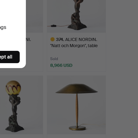
ngs
ARALD NOTINI.
374
.
ALICE NORDIN.
lamp, Arvid
"Natt och Morgon", table
arks…
lam…
pt all
Sold
 USD
8,966 USD
Highlighted
item