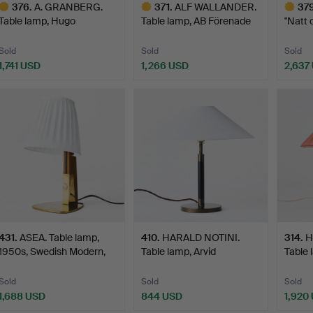
376
.
A. GRANBERG.
371
.
ALF WALLANDER.
37
Table lamp, Hugo
Table lamp, AB Förenade
"Natt 
Elmqvist, Ar…
kon…
lam…
Sold
Sold
Sold
1,741 USD
1,266 USD
2,637
ighlighted
Highlighted
Highlig
tem
item
item
431
.
ASEA. Table lamp,
410
.
HARALD NOTINI.
314
.
H
1950s, Swedish Modern,
Table lamp, Arvid
Table 
m…
Böhlmarks…
Böhlm
Sold
Sold
Sold
1,688 USD
844 USD
1,920