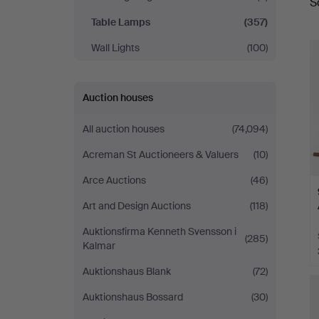
S
a
Art
Table Lamps
(357)
Wall Lights
(100)
Auction houses
All auction houses
(74,094)
Acreman St Auctioneers & Valuers
(10)
Arce Auctions
(46)
Art and Design Auctions
(118)
Auktionsfirma Kenneth Svensson i
(285)
Kalmar
Auktionshaus Blank
(72)
Auktionshaus Bossard
(30)