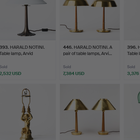
393
.
HARALD NOTINI.
446
.
HARALD NOTINI. A
396
.
Table lamp, Arvid
pair of table lamps, Arvi…
Table 
Böhlmarks…
Böhlm
Sold
Sold
Sold
2,532 USD
7,384 USD
3,376