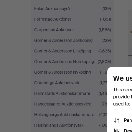
Falun Auktionsbyrå
(139)
Formstad Auktioner
(1,051)
Garpenhus Auktioner
(1,586)
Gomér & Andersson Jönköping
(229)
Gomér & Andersson Linköping
(3,635)
Gomér & Andersson Norrköping
(2,808)
Gomér & Andersson Nyköping
(1,188)
We us
Göteborgs Auktionsverk
(1,276)
This ser
Halmstads Auktionskammare
(1,468)
provide 
used to:
Handelslagret Auktionsservice
(786)
Helsingborgs Auktionskammare
(4,126)
Per
Hälsinglands Auktionsverk
(1,003)
Dev