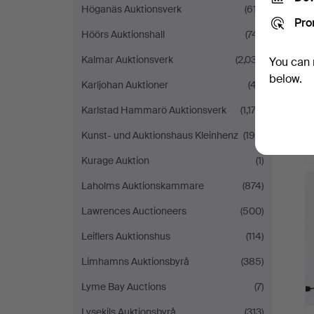
Höganäs Auktionsverk
(617)
Pro
Höörs Auktionshall
(741)
Kalmar Auktionsverk
(2,037)
You can 
below.
Karljohan Auktioner
(47)
Karlstad Hammarö Auktionsverk
(1,172)
Kunst- und Auktionshaus Kleinhenz
(190)
Kurage Auktion
(1)
Laholms Auktionskammare
(874)
Lawrences Auctioneers
(500)
Leiflers Auktionshus
(114)
Limhamns Auktionsbyrå
(385)
Lyme Bay Auctions
(7)
Lysekils Auktionsbyrå
(313)