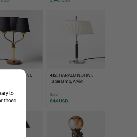
HARALD NOTINI.
412
.
HARALD NOTINI.
lamp, Arvid
Table lamp, Arvid
arks…
Böhlmarks…
sary to
Sold
or those
 USD
844 USD