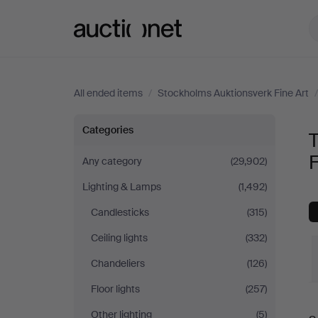
Auctionet.com
All ended items
/
Stockholms Auktionsverk Fine Art
Table
Categories
Lamps
F
Any category
(29,902)
Lighting & Lamps
(1,492)
at
Candlesticks
(315)
Stockholms
Ceiling lights
(332)
Auktionsverk
Chandeliers
(126)
Floor lights
(257)
Fine
Other lighting
(5)