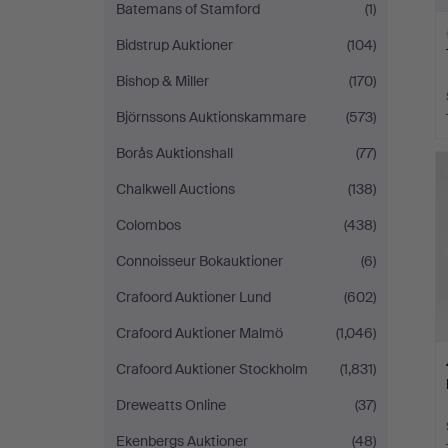
Batemans of Stamford
(1)
Bidstrup Auktioner
(104)
Bishop & Miller
(170)
Björnssons Auktionskammare
(573)
H
Borås Auktionshall
(77)
i
Chalkwell Auctions
(138)
Colombos
(438)
Connoisseur Bokauktioner
(6)
Crafoord Auktioner Lund
(602)
Crafoord Auktioner Malmö
(1,046)
Crafoord Auktioner Stockholm
(1,831)
Dreweatts Online
(37)
Ekenbergs Auktioner
(48)