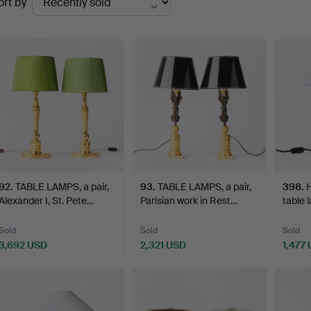
ort by
uctions
92
.
TABLE LAMPS, a pair,
93
.
TABLE LAMPS, a pair,
398
.
Alexander I, St. Pete…
Parisian work in Rest…
table 
Böhlm
Sold
Sold
Sold
3,692 USD
2,321 USD
1,477