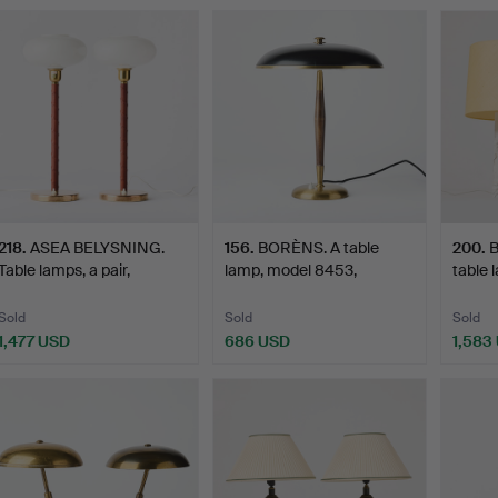
218
.
ASEA BELYSNING.
156
.
BORÈNS. A table
200
.
B
Table lamps, a pair,
lamp, model 8453,
table 
Swede…
Swedish …
Sold
Sold
Sold
1,477 USD
686 USD
1,583