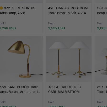
372
.
ALICE NORDIN.
425
.
HANS BERGSTRÖM.
507
.
J
Table lamp, Arvid
Table lamps, a pair, ASEA
lamp, 
Böhlmarks …
…
Sold
Sold
Sold
1,266 USD
2,532 USD
2,005
ighlighted
tem
454
.
KARL BORÉN. Table
439
.
ATTRIBUTED TO
397
.
H
lamp, Boréns Armaturer 1…
CARL MALMSTRÖM.
Table 
Table lamps,…
Sold
Sold
Sold
1,266 USD
1,055 USD
4,009