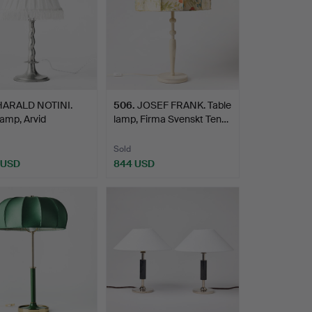
HARALD NOTINI.
506
.
JOSEF FRANK. Table
lamp, Arvid
lamp, Firma Svenskt Ten…
arks…
Sold
 USD
844 USD