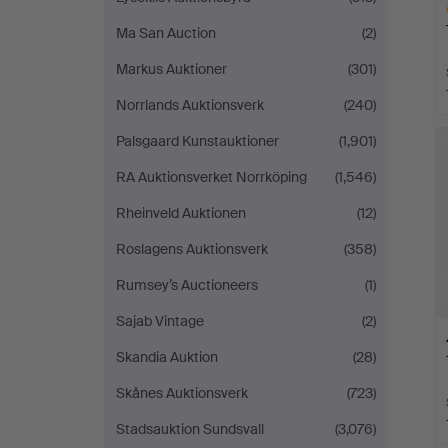
Ma San Auction
(2)
Markus Auktioner
(301)
Norrlands Auktionsverk
(240)
H
Palsgaard Kunstauktioner
(1,901)
i
RA Auktionsverket Norrköping
(1,546)
Rheinveld Auktionen
(12)
Roslagens Auktionsverk
(358)
Rumsey’s Auctioneers
(1)
Sajab Vintage
(2)
Skandia Auktion
(28)
Skånes Auktionsverk
(723)
Stadsauktion Sundsvall
(3,076)