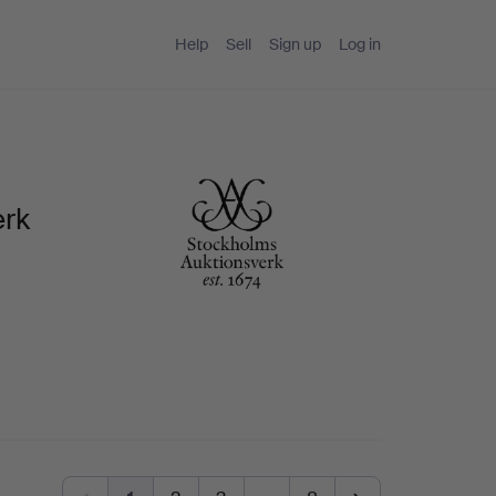
Help
Sell
Sign up
Log in
erk