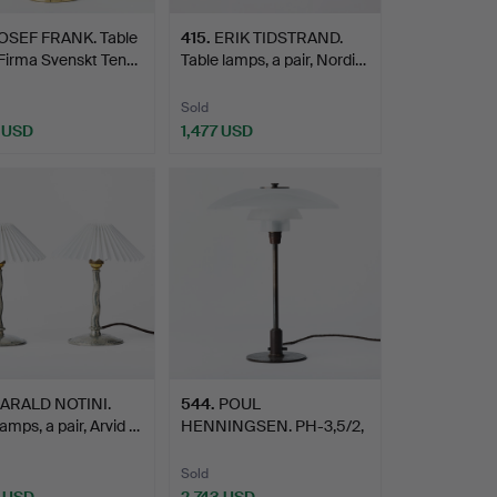
OSEF FRANK. Table
415
.
ERIK TIDSTRAND.
Firma Svenskt Ten…
Table lamps, a pair, Nordi…
Sold
 USD
1,477 USD
ARALD NOTINI.
544
.
POUL
lamps, a pair, Arvid …
HENNINGSEN. PH-3,5/2,
table lamp, Lou…
Sold
 USD
2,743 USD