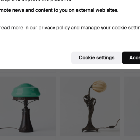
mote news and content to you on external web sites.
read more in our
privacy policy
and manage your cookie setti
413
.
EDWARD HAGMAN.
467
.
BRÖDERNA
441
.
H
Table lamp, Norrköping,
MALMSTRÖMS
Table 
193…
METALLVARUFABRIK.
Böhlm
Cookie settings
Acce
Monu…
Sold
Sold
Sold
633 USD
844 USD
2,748