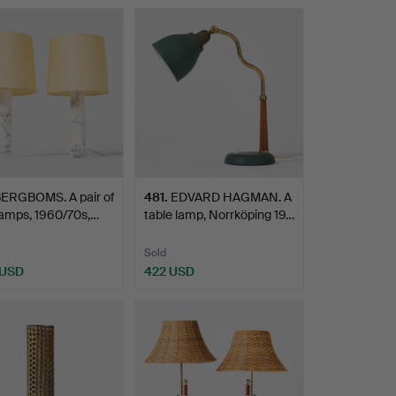
ERGBOMS. A pair of
481
.
EDVARD HAGMAN. A
lamps, 1960/70s,…
table lamp, Norrköping 19…
Sold
 USD
422 USD