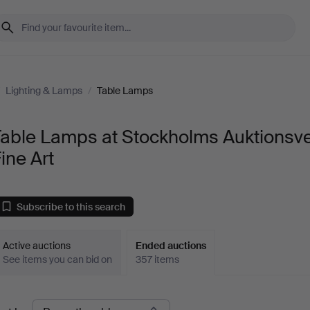
/
Lighting & Lamps
/
Table Lamps
Table Lamps at Stockholms Auktionsv
ine Art
Subscribe to this search
Active auctions
Ended auctions
See items you can bid on
357 items
Ended