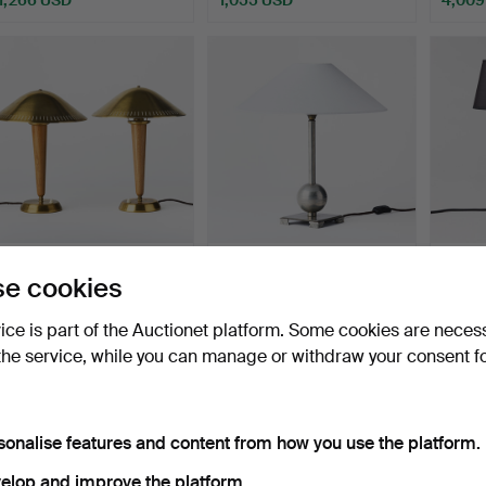
427
.
ASEA. Table lamps, a
402
.
EINAR
460
.
e cookies
pair, 1940s, model A …
BÄCKSTRÖMS
Table 
METALLVARUFABRIK.
Böhlm
vice is part of the Auctionet platform. Some cookies are neces
Table l…
Sold
Sold
Sold
the service, while you can manage or withdraw your consent f
1,266 USD
633 USD
1,055
sonalise features and content from how you use the platform.
elop and improve the platform.