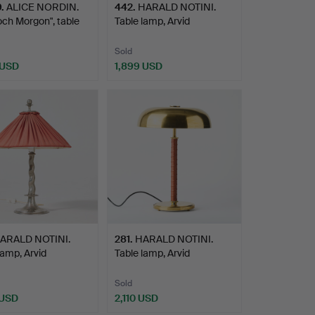
9
.
ALICE NORDIN.
442
.
HARALD NOTINI.
och Morgon", table
Table lamp, Arvid
Böhlmarks…
Sold
 USD
1,899 USD
hted
ARALD NOTINI.
281
.
HARALD NOTINI.
lamp, Arvid
Table lamp, Arvid
arks…
Böhlmarks…
Sold
 USD
2,110 USD