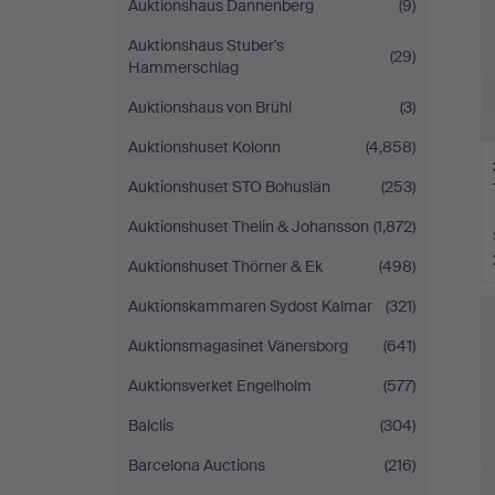
Auktionshaus Dannenberg
(9)
Auktionshaus Stuber's
(29)
Hammerschlag
Auktionshaus von Brühl
(3)
Auktionshuset Kolonn
(4,858)
Auktionshuset STO Bohuslän
(253)
Auktionshuset Thelin & Johansson
(1,872)
Auktionshuset Thörner & Ek
(498)
Auktionskammaren Sydost Kalmar
(321)
Auktionsmagasinet Vänersborg
(641)
Auktionsverket Engelholm
(577)
Balclis
(304)
Barcelona Auctions
(216)