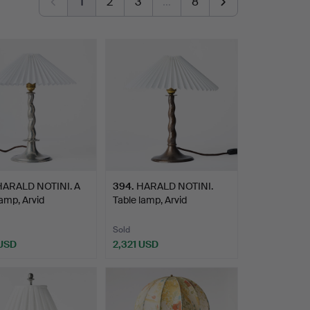
1
2
3
…
8
HARALD NOTINI. A
394
.
HARALD NOTINI.
lamp, Arvid
Table lamp, Arvid
ar…
Böhlmarks…
Sold
 USD
2,321 USD