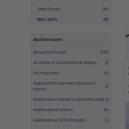
Table Lamps
(16)
Wall Lights
(8)
Auction houses
All auction houses
(213)
Acreman St Auctioneers & Valuers
(1)
Arce Auctions
(3)
Auktionsfirma Kenneth Svensson i
(1)
Kalmar
Auktionshaus Stuber's Hammerschlag
(1)
Auktionshuset Kolonn
(4)
Auktionshuset STO Bohuslän
(1)