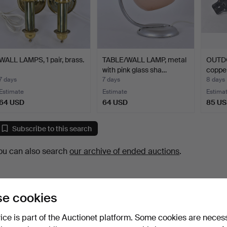
WALL LAMPS, 1 pair, brass.
TABLE/WALL LAMP, metal
OUTDO
with pink glass sha…
copper
7 days
7 days
8 days
Estimate
Estimate
Estima
64 USD
64 USD
85 U
Subscribe to this search
ou can also search
our archive of ended auctions
.
e cookies
vice is part of the Auctionet platform. Some cookies are neces