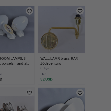
ROOM LAMPS, 3
WALL LAMP, brass, RAF,
, porcelain and gl…
20th century.
6 days
te
1 bid
SD
32 USD