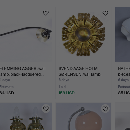
FLEMMING AGGER. wall
SVEND AAGE HOLM
BATH
lamp, black-lacquered…
SØRENSEN. wall lamp,
pieces
brass.
4 days
6 days
6 days
Estimate
1 bid
Estima
64 USD
159 USD
85 U