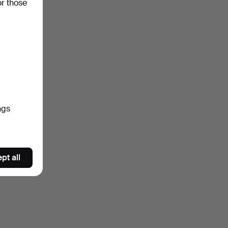
or those
ngs
pt all