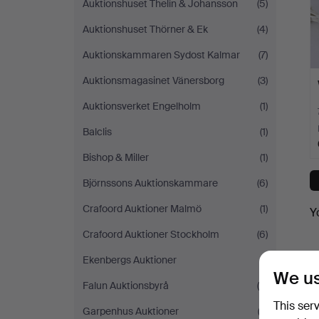
Auktionshuset Thelin & Johansson
(5)
Auktionshuset Thörner & Ek
(4)
Auktionskammaren Sydost Kalmar
(7)
Auktionsmagasinet Vänersborg
(3)
Auktionsverket Engelholm
(1)
Balclis
(1)
Bishop & Miller
(1)
Björnssons Auktionskammare
(6)
Crafoord Auktioner Malmö
(1)
Y
Crafoord Auktioner Stockholm
(6)
Ekenbergs Auktioner
(1)
We us
Falun Auktionsbyrå
(4)
This ser
Garpenhus Auktioner
(3)