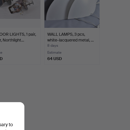
OR LIGHTS, 1 pair,
WALL LAMPS, 3 pcs,
, Northlight…
white-lacquered metal, …
8 days
te
Estimate
SD
64 USD
sary to