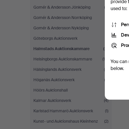
provide 
Gomér & Andersson Jönköping
(2)
used to:
Gomér & Andersson Norrköping
(1)
Per
Gomér & Andersson Nyköping
(1)
Dev
Göteborgs Auktionsverk
(1)
Pro
Halmstads Auktionskammare
(8)
Helsingborgs Auktionskammare
(16)
You can 
below.
Hälsinglands Auktionsverk
(4)
Höganäs Auktionsverk
(2)
Höörs Auktionshall
(1)
Kalmar Auktionsverk
(4)
Karlstad Hammarö Auktionsverk
(1)
Kunst- und Auktionshaus Kleinhenz
(2)