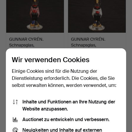
GUNNAR CYRÉN.
GUNNAR CYRÉN.
Schnapsglas,
Schnapsglas,
"Nobelservisen"…
"Nobelservisen"…
Beendet 19. Jun 2022
Beendet 19. Jun 2022
Wir verwenden Cookies
34 Gebote
19 Gebote
317 USD
116 USD
Einige Cookies sind für die Nutzung der
Dienstleistung erforderlich. Die Cookies, die Sie
selbst verwalten können, werden verwendet, um:
Inhalte und Funktionen an Ihre Nutzung der
Website anzupassen.
Auctionet zu entwickeln und verbessern.
Neuigkeiten und Inhalte auf externen