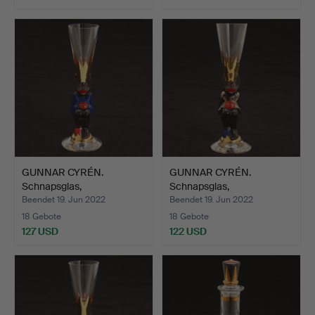
GUNNAR CYRÉN.
GUNNAR CYRÉN.
Schnapsglas,
Schnapsglas,
"Nobelservisen"…
"Nobelservisen"…
Beendet 19. Jun 2022
Beendet 19. Jun 2022
18 Gebote
18 Gebote
127 USD
122 USD