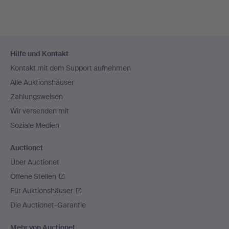
Fußzeilen-
Hilfe und Kontakt
Navigation
Kontakt mit dem Support aufnehmen
Alle Auktionshäuser
Zahlungsweisen
Wir versenden mit
Soziale Medien
Auctionet
Über Auctionet
Offene Stellen
Für Auktionshäuser
Die Auctionet-Garantie
Mehr von Auctionet