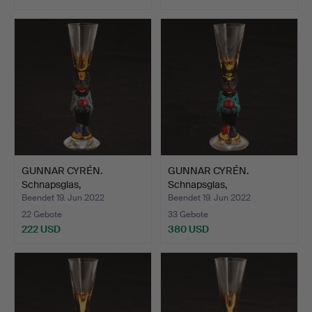
GUNNAR CYRÉN.
GUNNAR CYRÉN.
Schnapsglas,
Schnapsglas,
"Nobelservisen"…
"Nobelservisen"…
Beendet 19. Jun 2022
Beendet 19. Jun 2022
22 Gebote
33 Gebote
222 USD
380 USD