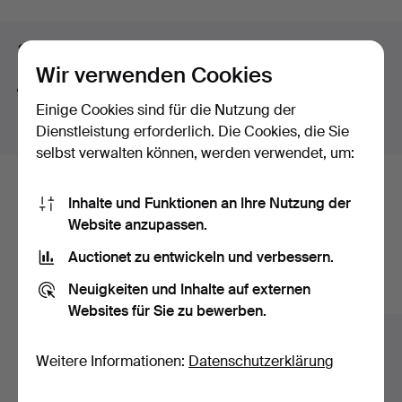
Suchtipps
Wir verwenden Cookies
Wir suchen automatisch nach Teilen von Begriffen.
Einige Cookies sind für die Nutzung der
Geben Sie z.B.
band
ein, finden wir auch
Arm
band
uhr
.
Dienstleistung erforderlich. Die Cookies, die Sie
selbst verwalten können, werden verwendet, um:
Hier sind Objekte aus unserem
Inhalte und Funktionen an Ihre Nutzung der
Website anzupassen.
Archiv, die mit Ihrer Suche
Auctionet zu entwickeln und verbessern.
übereinstimmen.
Neuigkeiten und Inhalte auf externen
Alle Objekte anzeigen
Websites für Sie zu bewerben.
Weitere Informationen:
Datenschutzerklärung