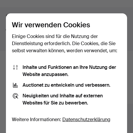
Suchtipps
Wir verwenden Cookies
Wir suchen automatisch nach Teilen von Begriffen.
Einige Cookies sind für die Nutzung der
Geben Sie z.B.
band
ein, finden wir auch
Arm
band
uhr
.
Dienstleistung erforderlich. Die Cookies, die Sie
selbst verwalten können, werden verwendet, um:
Hier sind Objekte aus unserem
Inhalte und Funktionen an Ihre Nutzung der
Website anzupassen.
Archiv, die mit Ihrer Suche
Auctionet zu entwickeln und verbessern.
übereinstimmen.
Neuigkeiten und Inhalte auf externen
Alle Objekte anzeigen
Websites für Sie zu bewerben.
Weitere Informationen:
Datenschutzerklärung