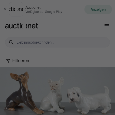
Auctionet
Anzeigen
Schließen
Verfügbar auf Google Play
Auctionet.com
Filtrieren
Danish
figurines