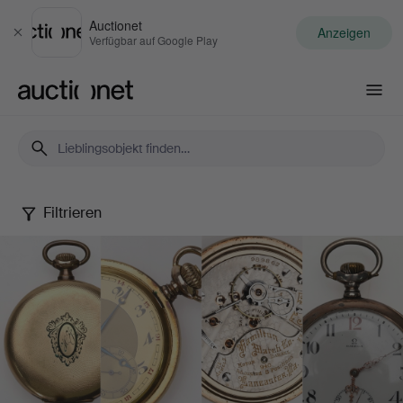
Auctionet
Anzeigen
Schließen
Verfügbar auf Google Play
Auctionet.com
Filtrieren
Pocket
Watches