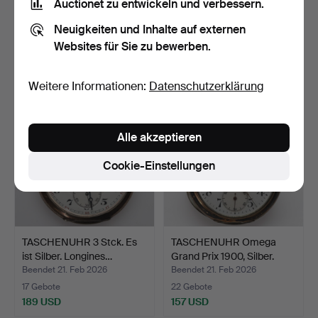
Auctionet zu entwickeln und verbessern.
HERREN-TASCHENUHR,
Herren-Taschenuhr,
Longines, Silber.
Omega, Silber.
Neuigkeiten und Inhalte auf externen
Beendet 21. Feb 2026
Beendet 21. Feb 2026
Websites für Sie zu bewerben.
13 Gebote
16 Gebote
108 USD
103 USD
Weitere Informationen:
Datenschutzerklärung
Alle akzeptieren
Cookie-Einstellungen
TASCHENUHR 3 Stck. Es
TASCHENUHR Omega
ist Silber. Longines…
Grand Prix 1900, Silber.
Beendet 21. Feb 2026
Beendet 21. Feb 2026
17 Gebote
22 Gebote
189 USD
157 USD