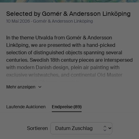
Linköping
Selected by Gomér & Andersson Linköping
10 Mai 2026
· Gomér & Andersson Linköping
In the theme Utvalda from Gomér & Andersson
Linköping, we are presented with a hand-picked
selection of distinguished objects spanning several
centuries. Swedish 18th century pieces are interspersed
with modern Danish design, plein air painting with
exclusive wristwatches, and continental Old Master
paintings with Chinese porcelain.
Mehr anzeigen
Like a dream in turquoise hues, Marc Chagall's colour
lithograph "Sirène et poisson" stands out. Six
percussion revolvers from the 19th century are
Laufende Auktionen
Endpreise
(89)
something for the initiated collector. And the late
Gustavian porphyry box will look magnificent on a well-
Endpreise
set table this summer.
Sortieren
All in all, just over 120 lots are on offer, selected with