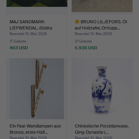
MAJ SANDMARK-
BRUNO LILJEFORS. Öl
LIEFWENDAL. (Södra
auf Holztafel, Orrtupp…
Sandsjö 19…
Beendet 10. Mai 2026
Beendet 10. Mai 2026
17 Gebote
21 Gebote
463 USD
5.936 USD
Ausgewähltes
Objekt
Ein Paar Wandlampen aus
Chinesische Porzellanvase,
Bronze, erste Hälf…
Qing-Dynastie (…
Beendet 10. Mai 2026
Beendet 10. Mai 2026