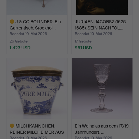
J & CG BOLINDER. Ein
JURIAEN JACOBSZ (1625–
Gartentisch, Stockhol…
1685). SEIN NACHFOL…
Beendet 10. Mai 2026
Beendet 10. Mai 2026
26 Gebote
17 Gebote
1.423 USD
951 USD
Ausgewähltes
Objekt
MILCHKÄNNCHEN,
Ein Weinglas aus dem 17./19.
REINER MILCHEIMER AUS
Jahrhundert, …
EISEN…
Beendet 10. Mai 2026
Beendet 10. Mai 2026