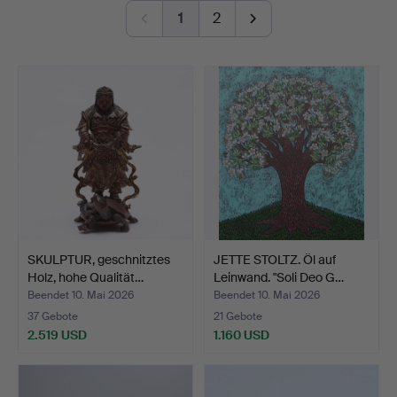
care by the auction house's specialists. Welcome to
1
2
Gomér & Andersson Linköping!
SKULPTUR, geschnitztes
JETTE STOLTZ. Öl auf
Holz, hohe Qualität…
Leinwand. "Soli Deo G…
Beendet 10. Mai 2026
Beendet 10. Mai 2026
37 Gebote
21 Gebote
2.519 USD
1.160 USD