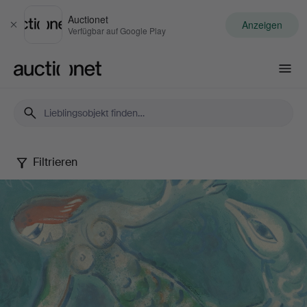
Auctionet
Anzeigen
Schließen
Verfügbar auf Google Play
Auctionet.com
Filtrieren
Selected
by
Gomér
&
Andersson