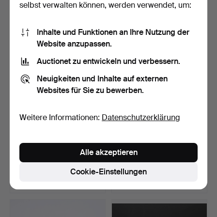
selbst verwalten können, werden verwendet, um:
21 Gebote
42 Gebote
1.512 USD
1.063 USD
Inhalte und Funktionen an Ihre Nutzung der
Website anzupassen.
Auctionet zu entwickeln und verbessern.
Neuigkeiten und Inhalte auf externen
Websites für Sie zu bewerben.
Weitere Informationen:
Datenschutzerklärung
Ein Set aus 6 Weingläsern,
Eine
Alle akzeptieren
einem Älvdal-Po…
Porphyrbutterasche/Schlie
ßfach aus de…
Beendet 10. Mai 2026
Beendet 10. Mai 2026
Cookie-Einstellungen
7 Gebote
29 Gebote
350 USD
2.635 USD
Ausgewähltes
Objekt