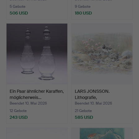
5 Gebote
9 Gebote
506 USD
180 USD
Ausgewähltes
Objekt
Ein Paar ähnlicher Karaffen,
LARS JONSSON.
möglicherweis…
Lithografie,
„Strandmeadow“,…
Beendet 10. Mai 2026
Beendet 10. Mai 2026
12 Gebote
21 Gebote
243 USD
585 USD