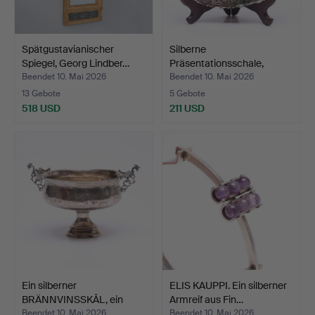
Spätgustavianischer
Silberne
Spiegel, Georg Lindber…
Präsentationsschale,
frühes 18. J…
Beendet 10. Mai 2026
Beendet 10. Mai 2026
13 Gebote
5 Gebote
518 USD
211 USD
Ein silberner
ELIS KAUPPI. Ein silberner
BRÄNNVINSSKÅL, ein
Armreif aus Fin…
unbekannt…
Beendet 10. Mai 2026
Beendet 10. Mai 2026