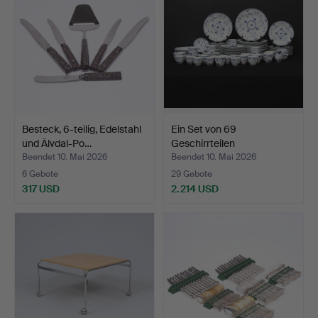
Besteck, 6-teilig, Edelstahl
Ein Set von 69
und Älvdal-Po…
Geschirrteilen
„Musselmalet…
Beendet 10. Mai 2026
Beendet 10. Mai 2026
6 Gebote
29 Gebote
317 USD
2.214 USD