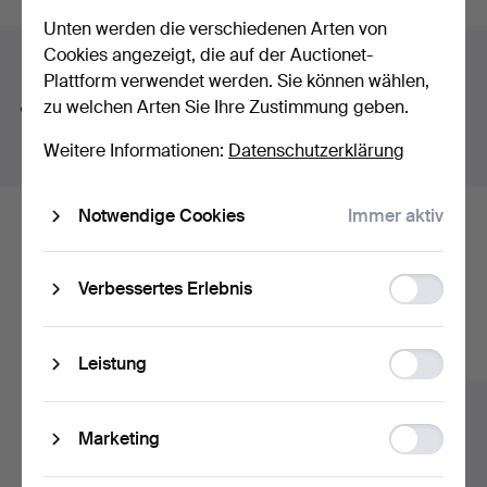
A warm welcome to Hälsinglands Auktionsverk and our
Unten werden die verschiedenen Arten von
silver theme!
Cookies angezeigt, die auf der Auctionet-
Suchtipps
Plattform verwendet werden. Sie können wählen,
zu welchen Arten Sie Ihre Zustimmung geben.
Wir suchen automatisch nach Teilen von Begriffen.
Geben Sie z.B.
band
ein, finden wir auch
Arm
band
uhr
.
Weitere Informationen:
Datenschutzerklärung
Notwendige Cookies
Immer aktiv
Hier sind Objekte aus unserem
Archiv, die mit Ihrer Suche
Function
Verbessertes Erlebnis
storage
übereinstimmen.
Alle Objekte anzeigen
Statistic
Leistung
storage
Ad
Marketing
storage