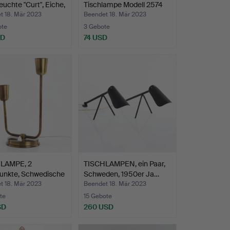
uchte "Curt", Eiche,
Tischlampe Modell 2574
für Fi…
t 18. Mär 2023
Beendet 18. Mär 2023
ote
3 Gebote
SD
74 USD
LAMPE, 2
TISCHLAMPEN, ein Paar,
punkte, Schwedische
Schweden, 1950er Ja…
t 18. Mär 2023
Beendet 18. Mär 2023
te
15 Gebote
SD
260 USD