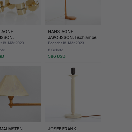
-AGNE
HANS-AGNE
BSSON.
JAKOBSSON. Tischlampe,
ampen, ein Paar,…
Eiche, be…
t 18. Mär 2023
Beendet 18. Mär 2023
ote
8 Gebote
SD
586 USD
 MALMSTEN.
JOSEF FRANK.