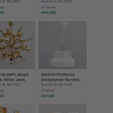
Innere…
t 18. Mär 2023
Beendet 18. Mär 2023
ote
32 Gebote
USD
864 USD
NLAMPE, Modell
ANDERS PEHRSON.
k, 1960er Jahre.
Deckenlampe "Bumling",
Ate…
t 18. Mär 2023
Beendet 18. Mär 2023
ote
14 Gebote
SD
201 USD