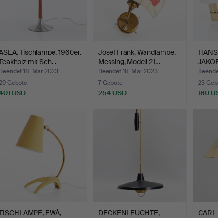
ASEA, Tischlampe, 1960er.
Josef Frank. Wandlampe,
HANS
Teakholz mit Sch…
Messing, Modell 21…
JAKO
Wandl
Beendet 18. Mär 2023
Beendet 18. Mär 2023
Beende
29 Gebote
7 Gebote
23 Geb
401 USD
254 USD
180 U
TISCHLAMPE, EWÅ,
DECKENLEUCHTE,
CARL