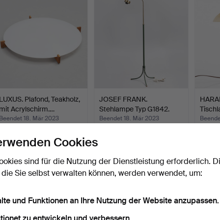
LUXUS. Plafond, Teakholz,
JOSEF FRANK.
HARAL
mit Acrylschirm.…
Stehlampe Typ G1842.
Tischl
Unterneh…
Me…
Beendet 18. Mär 2023
Beendet 18. Mär 2023
Beende
15 Gebote
16 Gebote
20 Geb
erwenden Cookies
264 USD
690 USD
1.378
ookies sind für die Nutzung der Dienstleistung erforderlich. D
 die Sie selbst verwalten können, werden verwendet, um:
alte und Funktionen an Ihre Nutzung der Website anzupassen.
tionet zu entwickeln und verbessern.