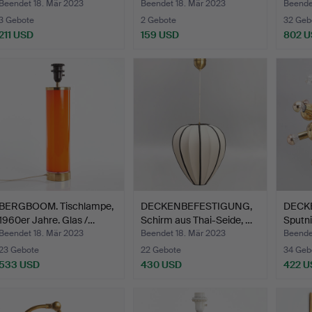
Beendet 18. Mär 2023
Beendet 18. Mär 2023
Beende
3 Gebote
2 Gebote
32 Geb
211 USD
159 USD
802 
BERGBOOM. Tischlampe,
DECKENBEFESTIGUNG,
DECKE
1960er Jahre. Glas /…
Schirm aus Thai-Seide, …
Sputni
Beendet 18. Mär 2023
Beendet 18. Mär 2023
Beende
23 Gebote
22 Gebote
34 Geb
533 USD
430 USD
422 U