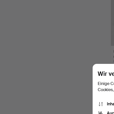
Wir v
Einige C
Cookies,
Inh
Auc