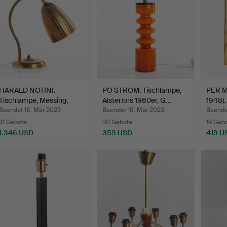
HARALD NOTINI.
PO STRÖM. Tischlampe,
PER 
Tischlampe, Messing,
Alsterfors 1960er, G…
1948).
Modell…
Beendet 18. Mär 2023
Beendet 18. Mär 2023
Beende
31 Gebote
30 Gebote
19 Geb
1.346 USD
359 USD
419 U