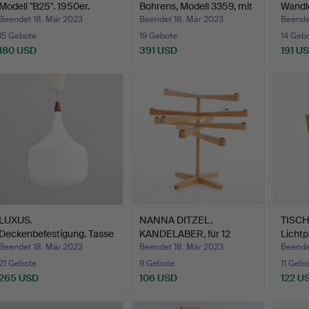
Modell "B25". 1950er.
Bohrens, Modell 3359, mit
Wandle
L…
…
Beendet 18. Mär 2023
Beendet 18. Mär 2023
Beende
15 Gebote
19 Gebote
14 Geb
180 USD
391 USD
191 U
LUXUS.
NANNA DITZEL.
TISCH
Deckenbefestigung. Tasse
KANDELABER, für 12
Licht
aus mattie…
Kerzen, M…
Mod…
Beendet 18. Mär 2023
Beendet 18. Mär 2023
Beende
21 Gebote
9 Gebote
11 Gebo
265 USD
106 USD
122 U