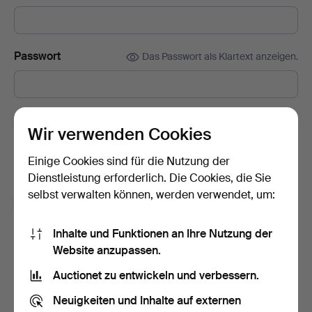
Passwort
Das Passwort als Klartext anzeigen.
Abonnieren Sie den Auctionet-Newsletter.
(freiwillig)
Wir verwenden Cookies
Mit u. a. Expertentipps, ausgewählten Objekten und Inspiration.
Sie können das Abonnement ganz einfach beenden, falls Sie
Einige Cookies sind für die Nutzung der
nicht mehr interessiert sind.
Dienstleistung erforderlich. Die Cookies, die Sie
selbst verwalten können, werden verwendet, um:
Ich bin über 18 Jahre alt und akzeptiere
die
Nutzungsbedingungen
und bestätige, dass ich
die
Inhalte und Funktionen an Ihre Nutzung der
Datenschutzerklärung
zur Kenntnis genommen habe.
Website anzupassen.
Auctionet zu entwickeln und verbessern.
Konto erstellen
Neuigkeiten und Inhalte auf externen