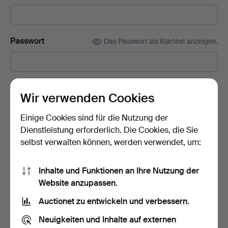
Passwort
Das Passwort als Klartext anzeigen.
Abonnieren Sie den Auctionet-Newsletter.
(freiwillig)
Wir verwenden Cookies
Mit u. a. Expertentipps, ausgewählten Objekten und Inspiration.
Sie können das Abonnement ganz einfach beenden, falls Sie
Einige Cookies sind für die Nutzung der
nicht mehr interessiert sind.
Dienstleistung erforderlich. Die Cookies, die Sie
selbst verwalten können, werden verwendet, um:
Ich bin über 18 Jahre alt und akzeptiere
die
Nutzungsbedingungen
und bestätige, dass ich
die
Inhalte und Funktionen an Ihre Nutzung der
Datenschutzerklärung
zur Kenntnis genommen habe.
Website anzupassen.
Auctionet zu entwickeln und verbessern.
Konto erstellen
Neuigkeiten und Inhalte auf externen