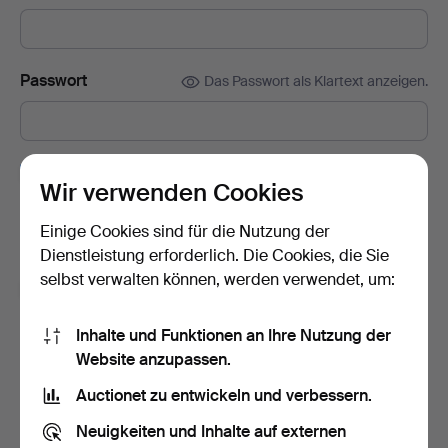
Passwort
Das Passwort als Klartext anzeigen.
Abonnieren Sie den Auctionet-Newsletter.
(freiwillig)
Wir verwenden Cookies
Mit u. a. Expertentipps, ausgewählten Objekten und Inspiration.
Sie können das Abonnement ganz einfach beenden, falls Sie
Einige Cookies sind für die Nutzung der
nicht mehr interessiert sind.
Dienstleistung erforderlich. Die Cookies, die Sie
selbst verwalten können, werden verwendet, um:
Ich bin über 18 Jahre alt und akzeptiere
die
Nutzungsbedingungen
und bestätige, dass ich
die
Inhalte und Funktionen an Ihre Nutzung der
Datenschutzerklärung
zur Kenntnis genommen habe.
Website anzupassen.
Auctionet zu entwickeln und verbessern.
Konto erstellen
Neuigkeiten und Inhalte auf externen