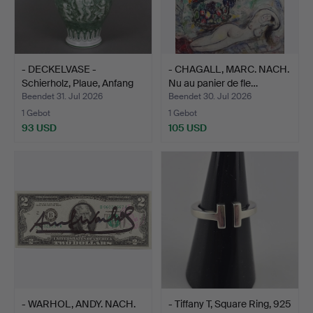
- DECKELVASE -
- CHAGALL, MARC. NACH.
Schierholz, Plaue, Anfang
Nu au panier de fle…
2…
Beendet 31. Jul 2026
Beendet 30. Jul 2026
1 Gebot
1 Gebot
93 USD
105 USD
- WARHOL, ANDY. NACH.
- Tiffany T, Square Ring, 925