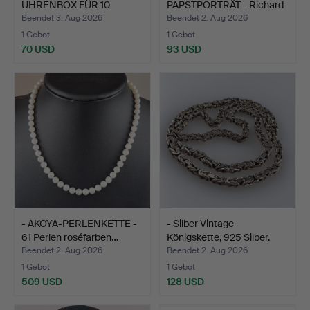
UHRENBOX FÜR 10
PAPSTPORTRÄT - Richard
UHREN - Kirsc…
Gi…
Beendet 3. Aug 2026
Beendet 2. Aug 2026
1 Gebot
1 Gebot
70 USD
93 USD
- AKOYA-PERLENKETTE -
- Silber Vintage
61 Perlen roséfarben…
Königskette, 925 Silber.
Beendet 2. Aug 2026
Beendet 2. Aug 2026
1 Gebot
1 Gebot
509 USD
128 USD