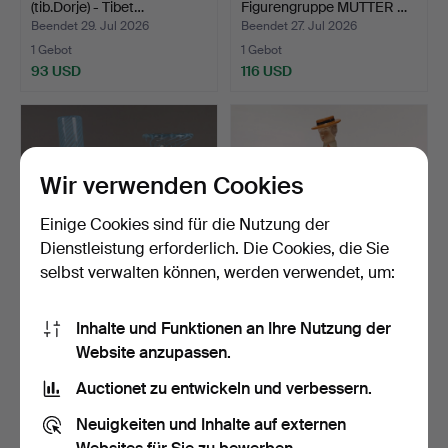
(tib.Dorje) - Tibet…
Figurengruppe MUTTER …
Beendet 29. Jul 2026
Beendet 27. Jul 2026
1 Gebot
1 Gebot
93 USD
116 USD
Wir verwenden Cookies
Einige Cookies sind für die Nutzung der
Dienstleistung erforderlich. Die Cookies, die Sie
selbst verwalten können, werden verwendet, um:
- 2 VASEN MIT
- Frauenfigur "CENTER
Inhalte und Funktionen an Ihre Nutzung der
HELLBLAUEM
COURT 1903" - Goebel…
Website anzupassen.
FADENDEKOR.
Beendet 27. Jul 2026
Beendet 27. Jul 2026
1 Gebot
1 Gebot
Auctionet zu entwickeln und verbessern.
58 USD
53 USD
Neuigkeiten und Inhalte auf externen