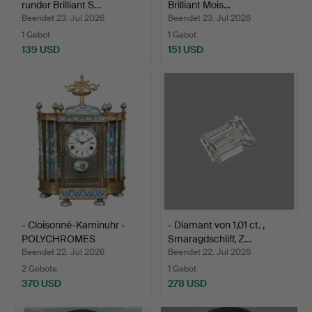
runder Brilliant S…
Brilliant Mois…
Beendet 23. Jul 2026
Beendet 23. Jul 2026
1 Gebot
1 Gebot
139 USD
151 USD
- Cloisonné-Kaminuhr -
- Diamant von 1,01 ct. ,
POLYCHROMES
Smaragdschliff, Z…
MESSING…
Beendet 22. Jul 2026
Beendet 22. Jul 2026
2 Gebote
1 Gebot
370 USD
278 USD