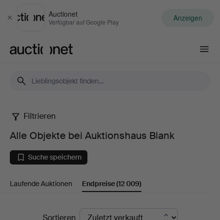
Auctionet
Anzeigen
Schließen
Verfügbar auf Google Play
Auctionet.com
Filtrieren
Alle
Alle Objekte bei Auktionshaus Blank
Objekte
Suche speichern
bei
Laufende Auktionen
Endpreise
(12 009)
Auktionshaus
Blank
Endpreise
Sortieren