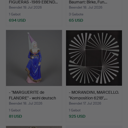
FIGUERAS -1989 EBEND…
Baumart: Birke, Fun…
Beendet 19. Jul 2026
Beendet 18. Jul 2026
1 Gebot
3 Gebote
694 USD
65 USD
- "MARGUERITE de
- MORANDINI, MARCELLO.
FLANDRE" - wohl deutsch
"Komposition 621B",…
u…
Beendet 18. Jul 2026
Beendet 17. Jul 2026
1 Gebot
1 Gebot
81 USD
925 USD