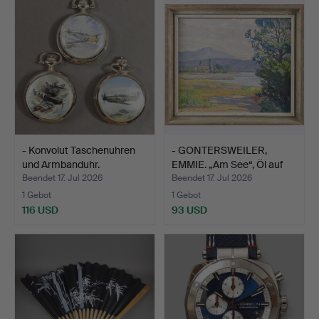
- Konvolut Taschenuhren
- GONTERSWEILER,
und Armbanduhr.
EMMIE. „Am See“, Öl auf
L…
Beendet 17. Jul 2026
Beendet 17. Jul 2026
1 Gebot
1 Gebot
116 USD
93 USD