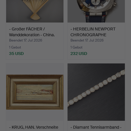
- Großer FÄCHER /
- HERBELIN NEWPORT
Wanddekoration - China.
CHRONOGRAPHE
HERRENARMB…
Beendet 17. Jul 2026
Beendet 17. Jul 2026
1 Gebot
1 Gebot
35 USD
232 USD
- KRUG, HAN. Verschneite
- Diamant Tennisarmband -