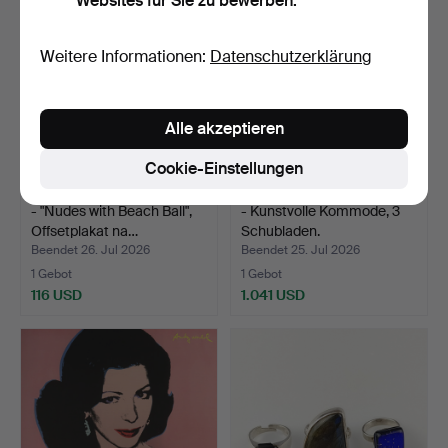
Websites für Sie zu bewerben.
Weitere Informationen:
Datenschutzerklärung
Alle akzeptieren
Cookie-Einstellungen
- "Nudes with Beach Ball",
- Kunstvolle Kommode, 3
Offsetplakat na…
Schubladen.
Beendet 26. Jul 2026
Beendet 25. Jul 2026
1 Gebot
1 Gebot
116 USD
1.041 USD