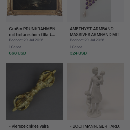
Großer PRUNKRAHMEN
AMETHYST-ARMBAND -
mit historischem Ölfarb…
MASSIVES ARMBAND MIT
24…
Beendet 29. Jul 2026
Beendet 29. Jul 2026
1 Gebot
1 Gebot
868 USD
324 USD
- Vierspeichiges Vajra
- BOCHMANN, GERHARD.